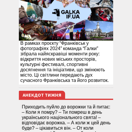
В рамках проєкту “Франківськ у
фотографіях 2024” команда “Галки”
зібрала найяскравіші моменти року:
відкриття нових міських просторів,
культурні фестивалі, спортивні
досягнення та ініціативи, що змінюють
місто. Ці світлини передають дух
сучасного Франківська та його розвиток.
АНЕКДОТ ТИЖНЯ
Приходить пуйло до ворожки та й питає:
– Коли я помру? – Ти помреш в день
українського національного свята! –
відповідає ворожка. – А коли ж цей день
буде? – цікавиться він. – От коли