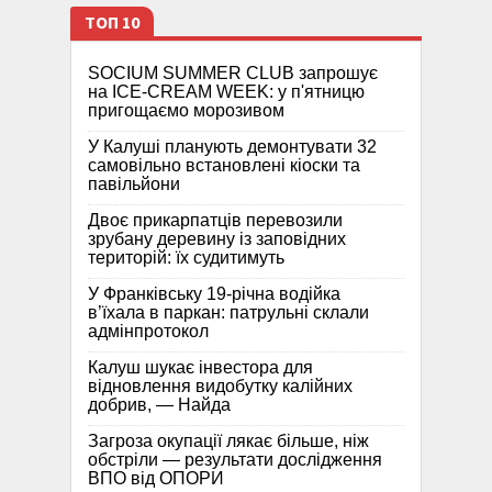
ТОП 10
SOCIUM SUMMER CLUB запрошує
на ICE-CREAM WEEK: у п'ятницю
пригощаємо морозивом
У Калуші планують демонтувати 32
самовільно встановлені кіоски та
павільйони
Двоє прикарпатців перевозили
зрубану деревину із заповідних
територій: їх судитимуть
У Франківську 19-річна водійка
в’їхала в паркан: патрульні склали
адмінпротокол
Калуш шукає інвестора для
відновлення видобутку калійних
добрив, — Найда
Загроза окупації лякає більше, ніж
обстріли — результати дослідження
ВПО від ОПОРИ