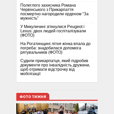
Полеглого захисника Романа
Червінського з Прикарпаття
посмертно нагородили орденом “За
мужність”
У Микуличині зіткнулися Peugeot і
Lexus: двох людей госпіталізували
(ФОТО)
На Рогатинщині літня жінка впала до
погреба: знадобилася допомога
рятувальників (ФОТО)
Судили прикарпатця, який підробив
документи про інвалідність дружини,
щоб отримати відстрочку від
мобілізації
ФОТО ТИЖНЯ