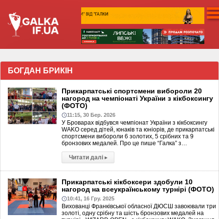
БОГДАН БРИКІН
Прикарпатські спортсмени вибороли 20
нагород на чемпіонаті України з кікбоксингу
(ФОТО)
11:15, 30 Бер. 2026
У Броварах відбувся чемпіонат України з кікбоксингу
WAKO серед дітей, юнаків та юніорів, де прикарпатські
спортсмени вибороли 6 золотих, 5 срібних та 9
бронзових медалей. Про це пише “Галка” з…
Читати далі
▸
Прикарпатські кікбоксери здобули 10
нагород на всеукраїнському турнірі (ФОТО)
10:41, 16 Гру. 2025
Вихованці Франківської обласної ДЮСШ завоювали три
золоті, одну срібну та шість бронзових медалей на