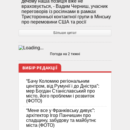
дечому наша позиція вже не
враховується, - Вадим Черниш, учасник
переговорів із росіянами в рамках
Тристоронньої контактної групи в Мінську
про перемовини США та росії
Більше цитат
Погода на 2 тижні
ВИБІР РЕДАКЦІЇ
“Бачу Коломию регіональним
центром, від Румунії і до Дністра”:
мер Богдан Станіславський про
місто, його проблеми і розвиток
(ФОТО)
“Мене все у Франківську дивує”:
архітектор Ігор Панчишин про
спадщину, забудову та майбутнє
міста (ФОТО)