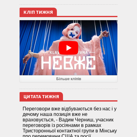
КЛІП ТИЖНЯ
Більше кліпів
ЦИТАТА ТИЖНЯ
Переговори вже відбуваються без нас і у
дечому наша позиція вже не
враховується, - Вадим Черниш, учасник
переговорів із росіянами в рамках
Тристоронньої контактної групи в Мінську
про перемовини США та росії