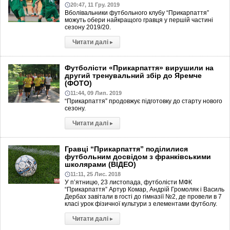
20:47, 11 Гру. 2019
Вболівальники футбольного клубу “Прикарпаття”
можуть обери найкращого гравця у першій частині
сезону 2019/20.
Читати далі
▸
Футболісти «Прикарпаття» вирушили на
другий тренувальний збір до Яремче
(ФОТО)
11:44, 09 Лип. 2019
“Прикарпаття” продовжує підготовку до старту нового
сезону.
Читати далі
▸
Гравці “Прикарпаття” поділилися
футбольним досвідом з франківськими
школярами (ВІДЕО)
11:11, 25 Лис. 2018
У п’ятницю, 23 листопада, футболісти МФК
“Прикарпаття” Артур Комар​, Андрій Громоляк​ і Василь
Дербах завітали в гості до гімназії №2, де провели в 7
класі урок фізичної культури з елементами футболу.
Читати далі
▸