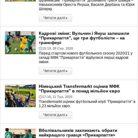
франківське “Прикарпаття” дозаявило трьох гравців –
півзахисників Ореста Януша, Василя Дербаха та Юрія
Шпирку.
Читати далі
▸
Кадрові зміни: Вульчин і Януш залишили
“Прикарпаття”, ще три футболісти – на
трансфері
15:19, 28 Сер. 2020
Перед стартом нового футбольного сезону 2020/21 у
складі МФК “Прикарпаття” відбулися перші кадрові
зміни.
Читати далі
▸
Німецький Transfermarkt оцінив МФК
“Прикарпаття” в понад мільйон євро
17:16, 11 Тра. 2020
Transfermarkt оцінює футбольний клуб “Прикарпаття” в
1,23 мільйон євро.
Читати далі
▸
Вболівальників закликають обрати
найкращого гравця «Прикарпаття»