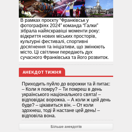
В рамках проєкту “Франківськ у
фотографіях 2024” команда “Галки”
зібрала найяскравіші моменти року:
відкриття нових міських просторів,
культурні фестивалі, спортивні
досягнення та ініціативи, що змінюють
місто. Ці світлини передають дух
сучасного Франківська та його розвиток.
АНЕКДОТ ТИЖНЯ
Приходить пуйло до ворожки та й питає:
– Коли я помру? – Ти помреш в день
українського національного свята! –
відповідає ворожка. – А коли ж цей день
буде? – цікавиться він. – От коли
здохнеш, тоді й настане цей день! –
відповіла вона.
Більше анекдотів