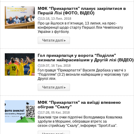
МФК “Прикарпаття” планує закріпитися в
Першій Лізі (ФОТО, ВІДЕО)
13:18, 13 Лип. 2018
Про це йшлося в п’ятницю, 13 липня, на прес-
конференції щодо старту Першої Ліги Чемпіонату
України з футболу.
Читати далі
▸
Гол прикарпатця у ворота “Поділля”
визнали найкрасивішим у Другій лізі (ВІДЕО)
19:37, 16 Тра. 2018
Гол гравця “Прикарпаття” Василя Дербаха у матчі з
“Поділлям” (3:2) визнали найкращим у черговому турі
Другої ліги.
Читати далі
▸
МФК “Прикарпаття” на виїзді впевнено
обіграв “Скалу”
17:28, 05 Кві. 2018
Важливі три очки підопічні Володимира Ковалюка
здобули в Моршині, обігравши втретє за
сезон стрийську “Скалу”, інформує “Sport.if.ua”.