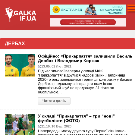
ДЕРБАХ
Офіційно: «Прикарпаття» залишили Василь
Дербах і Володимир Коржак
13:05, 01 Лют. 2021
Під час зимової перерви у складі МФК
“Прикарпаття” відбулися кадрові зміни. Наприкінці
2020-го року завершився термін дії контракту у Василя
Дербаха, подальшу співпрацю з яким івано-
франківський клуб не продовжує. 31 січня за
обопільною…
Читати далі
▸
У складі “Прикарпаття” – три “нові”
футболісти (ФОТО)
21:19, 10 Вер. 2020
Напередодні матчу другого туру Першої ліги івано-