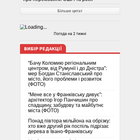
Більше цитат
Погода на 2 тижні
ВИБІР РЕДАКЦІЇ
“Бачу Коломию регіональним
центром, від Румунії і до Дністра”:
мер Богдан Станіславський про
місто, його проблеми і розвиток
(ФОТО)
“Мене все у Франківську дивує”:
архітектор Ігор Панчишин про
спадщину, забудову та майбутнє
міста (ФОТО)
Понад півтора мільйона на обрізку:
хто вже другий рік поспіль підрізає
дерева в Івано-Франківську