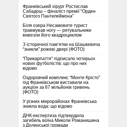
Франківський хірург Ростислав
Сабадош – фіналіст премії “Орден
Святого Пантелеймона”
Біля озера Несамовите турист
травмував ногу — рятувальники
вивезли його квадроциклом
З історичної памʼятки на Шашкевича
“зникли” рожеві двері (ФОТО)
“Прикарпаття” підписало чотирьох
нових футболістів: що про них
відомо
Оздоровчий комплекс “Монте Крісто”
під Франківськом виставили на
аукціон за 67 мільйонів гривень
(ФОТО)
У різних мікрорайонах Франківська
зникла вода: що відомо
ДНК-експертиза підтвердила
загибель воїна Миколи Романишина
з Долинської громади