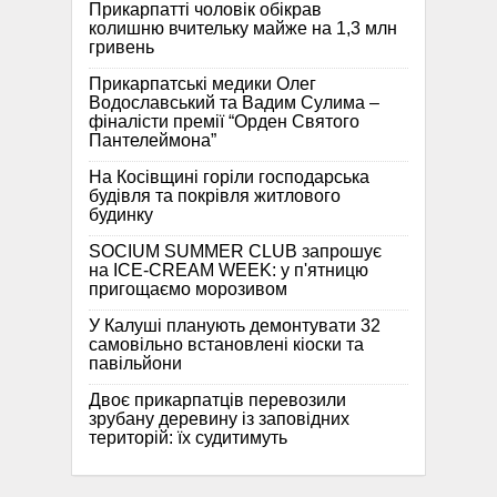
Прикарпатті чоловік обікрав
колишню вчительку майже на 1,3 млн
гривень
Прикарпатські медики Олег
Водославський та Вадим Сулима –
фіналісти премії “Орден Святого
Пантелеймона”
На Косівщині горіли господарська
будівля та покрівля житлового
будинку
SOCIUM SUMMER CLUB запрошує
на ICE-CREAM WEEK: у п'ятницю
пригощаємо морозивом
У Калуші планують демонтувати 32
самовільно встановлені кіоски та
павільйони
Двоє прикарпатців перевозили
зрубану деревину із заповідних
територій: їх судитимуть