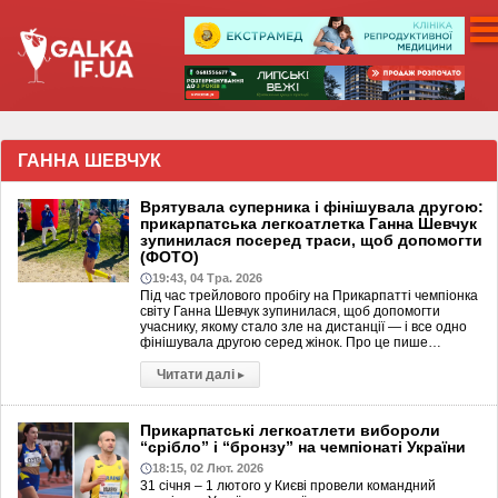
ГАННА ШЕВЧУК
Врятувала суперника і фінішувала другою:
прикарпатська легкоатлетка Ганна Шевчук
зупинилася посеред траси, щоб допомогти
(ФОТО)
19:43, 04 Тра. 2026
Під час трейлового пробігу на Прикарпатті чемпіонка
світу Ганна Шевчук зупинилася, щоб допомогти
учаснику, якому стало зле на дистанції — і все одно
фінішувала другою серед жінок. Про це пише…
Читати далі
▸
Прикарпатські легкоатлети вибороли
“срібло” і “бронзу” на чемпіонаті України
18:15, 02 Лют. 2026
31 січня – 1 лютого у Києві провели командний