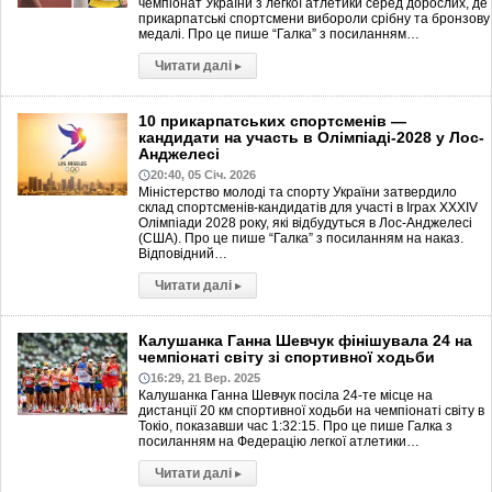
чемпіонат України з легкої атлетики серед дорослих, де
прикарпатські спортсмени вибороли срібну та бронзову
медалі. Про це пише “Галка” з посиланням…
Читати далі
▸
10 прикарпатських спортсменів —
кандидати на участь в Олімпіаді-2028 у Лос-
Анджелесі
20:40, 05 Січ. 2026
Міністерство молоді та спорту України затвердило
склад спортсменів-кандидатів для участі в Іграх XXXIV
Олімпіади 2028 року, які відбудуться в Лос-Анджелесі
(США). Про це пише “Галка” з посиланням на наказ.
Відповідний…
Читати далі
▸
Калушанка Ганна Шевчук фінішувала 24 на
чемпіонаті світу зі спортивної ходьби
16:29, 21 Вер. 2025
Калушанка Ганна Шевчук посіла 24-те місце на
дистанції 20 км спортивної ходьби на чемпіонаті світу в
Токіо, показавши час 1:32:15. Про це пише Галка з
посиланням на Федерацію легкої атлетики…
Читати далі
▸