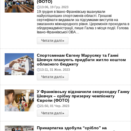
(ФОТО)
13:06, 19 Гру. 2023
19 грудня в Івано-Франківську вшанували
найуспішніших спортсменів області. Грошові
сертифікати видавали за підсумками виступів на
змаганнях міжнародного рівня. Церемонія проходила в
облдержадміністрації, пише Галка з місця події. Голова
Івано-Франківської ОВА…
Читати далі
▸
Спортсменам Євгену Марусяку та Ганні
Шевчук планують придбати житло коштом
обласного бюджету
13:11, 31 Жов. 2023
Читати далі
▸
У Франківську відзначили скороходку Ганну
Шевчук – срібну призерку чемпіонату
Європи (ФОТО)
21:50, 01 Чер. 2023
Читати далі
▸
Прикарпатка здобула “срібло” на