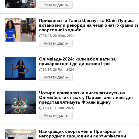
Читати далі
▸
Прикарпатки Ганна Шевчук та Юлія Луцька
встановили рекорди на чемпіонаті України зі
спортивної ходьби
21:08, 20 Жов. 2024
Читати далі
▸
Олімпіада-2024: коли вболівати за
прикарпатців і де дивитися Ігри
14:14, 26 Лип. 2024
Читати далі
▸
Чотири прикарпатки виступатимуть на
Олімпійських іграх у Парижі, але лише дві
представлятимуть Франківщину
17:41, 11 Лип. 2024
Читати далі
▸
Найкращих спортсменів Прикарпаття
нагородили грошовими сертифікатами