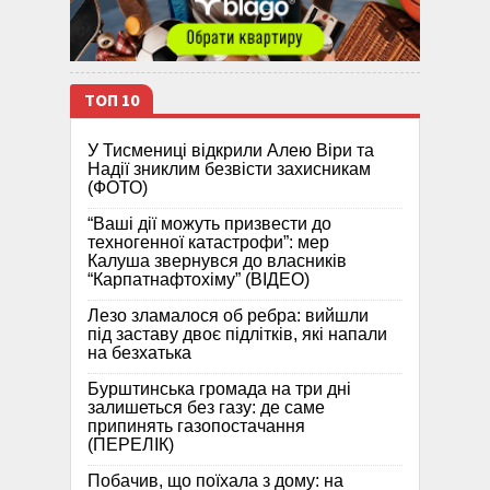
ТОП 10
У Тисмениці відкрили Алею Віри та
Надії зниклим безвісти захисникам
(ФОТО)
“Ваші дії можуть призвести до
техногенної катастрофи”: мер
Калуша звернувся до власників
“Карпатнафтохіму” (ВІДЕО)
Лезо зламалося об ребра: вийшли
під заставу двоє підлітків, які напали
на безхатька
Бурштинська громада на три дні
залишеться без газу: де саме
припинять газопостачання
(ПЕРЕЛІК)
Побачив, що поїхала з дому: на