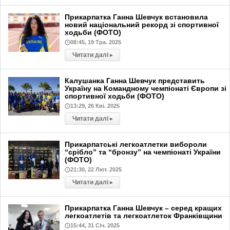
Прикарпатка Ганна Шевчук встановила
новий національний рекорд зі спортивної
ходьби (ФОТО)
08:45, 19 Тра. 2025
Читати далі
▸
Калушанка Ганна Шевчук представить
Україну на Командному чемпіонаті Європи зі
спортивної ходьби (ФОТО)
13:29, 26 Кві. 2025
Читати далі
▸
Прикарпатські легкоатлетки вибороли
“срібло” та “бронзу” на чемпіонаті України
(ФОТО)
21:30, 22 Лют. 2025
Читати далі
▸
Прикарпатка Ганна Шевчук – серед кращих
легкоатлетів та легкоатлеток Франківщини
15:44, 31 Січ. 2025