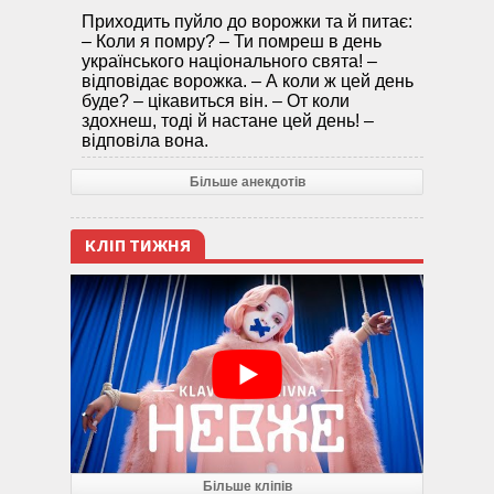
Приходить пуйло до ворожки та й питає:
– Коли я помру? – Ти помреш в день
українського національного свята! –
відповідає ворожка. – А коли ж цей день
буде? – цікавиться він. – От коли
здохнеш, тоді й настане цей день! –
відповіла вона.
Більше анекдотів
КЛІП ТИЖНЯ
Більше кліпів