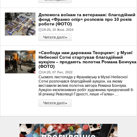
Допомога воїнам та ветеранам: благодійний
фонд «Франко опір» розповів про 10 років
роботи (ФОТО)
19:20, 10 Жов. 2024
Читати далі
▸
«Свобода нам дарована Творцем»: у Музеї
Небесної Сотні стартував благодійний
аукціон – продають полотна Романа Бончука
(ФОТО)
14:20, 07 Лис. 2022
Сьомого листопада у Франківську в Музеї Небесної
Сотні розпочався благодійний аукціон, на якому
виставили великі полотна автора Романа Бончука.
Аукціон ексклюзивних робіт художника приурочений 9-
ій річниці Революції Гідності, пише «Галка»….
Читати далі
▸