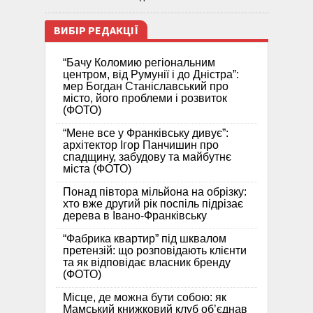
ВИБІР РЕДАКЦІЇ
“Бачу Коломию регіональним
центром, від Румунії і до Дністра”:
мер Богдан Станіславський про
місто, його проблеми і розвиток
(ФОТО)
“Мене все у Франківську дивує”:
архітектор Ігор Панчишин про
спадщину, забудову та майбутнє
міста (ФОТО)
Понад півтора мільйона на обрізку:
хто вже другий рік поспіль підрізає
дерева в Івано-Франківську
“Фабрика квартир” під шквалом
претензій: що розповідають клієнти
та як відповідає власник бренду
(ФОТО)
Місце, де можна бути собою: як
Мамський книжковий клуб об’єднав