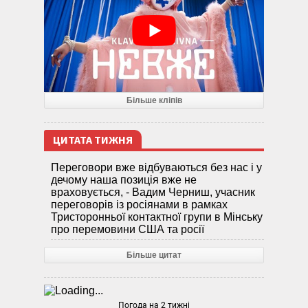
Більше кліпів
ЦИТАТА ТИЖНЯ
Переговори вже відбуваються без нас і у
дечому наша позиція вже не
враховується, - Вадим Черниш, учасник
переговорів із росіянами в рамках
Тристоронньої контактної групи в Мінську
про перемовини США та росії
Більше цитат
Погода на 2 тижні