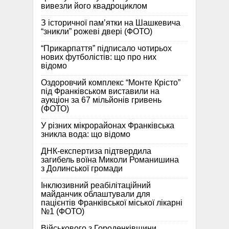
вивезли його квадроциклом
З історичної памʼятки на Шашкевича
“зникли” рожеві двері (ФОТО)
“Прикарпаття” підписало чотирьох
нових футболістів: що про них
відомо
Оздоровчий комплекс “Монте Крісто”
під Франківськом виставили на
аукціон за 67 мільйонів гривень
(ФОТО)
У різних мікрорайонах Франківська
зникла вода: що відомо
ДНК-експертиза підтвердила
загибель воїна Миколи Романишина
з Долинської громади
Інклюзивний реабілітаційний
майданчик облаштували для
пацієнтів Франківської міської лікарні
№1 (ФОТО)
Військового з Городенківщини