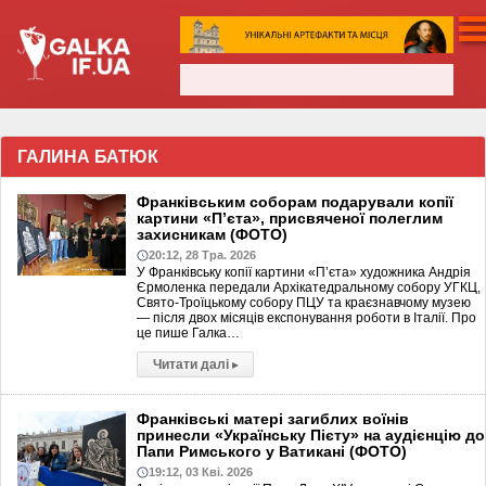
ГАЛИНА БАТЮК
Франківським соборам подарували копії
картини «П’єта», присвяченої полеглим
захисникам (ФОТО)
20:12, 28 Тра. 2026
У Франківську копії картини «П’єта» художника Андрія
Єрмоленка передали Архікатедральному собору УГКЦ,
Свято-Троїцькому собору ПЦУ та краєзнавчому музею
— після двох місяців експонування роботи в Італії. Про
це пише Галка…
Читати далі
▸
Франківські матері загиблих воїнів
принесли «Українську Пієту» на аудієнцію до
Папи Римського у Ватикані (ФОТО)
19:12, 03 Кві. 2026