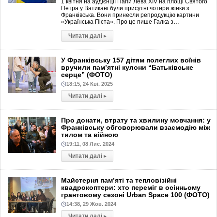
1 квітня на аудієнції Папи Лева XIV на площі Святого
Петра у Ватикані були присутні чотири жінки з
Франківська. Вони принесли репродукцію картини
«Українська Пієта». Про це пише Галка з…
Читати далі
▸
У Франківську 157 дітям полеглих воїнів
вручили пам’ятні кулони “Батьківське
серце” (ФОТО)
18:15, 24 Кві. 2025
Читати далі
▸
Про донати, втрату та хвилину мовчання: у
Франківську обговорювали взаємодію між
тилом та війною
19:11, 08 Лис. 2024
Читати далі
▸
Майстерня пам’яті та тепловізійні
квадрокоптери: хто переміг в осінньому
грантовому сезоні Urban Space 100 (ФОТО)
14:38, 29 Жов. 2024
Читати далі
▸