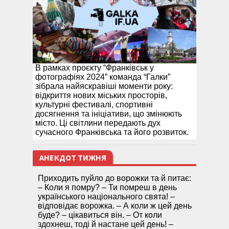
В рамках проєкту “Франківськ у
фотографіях 2024” команда “Галки”
зібрала найяскравіші моменти року:
відкриття нових міських просторів,
культурні фестивалі, спортивні
досягнення та ініціативи, що змінюють
місто. Ці світлини передають дух
сучасного Франківська та його розвиток.
АНЕКДОТ ТИЖНЯ
Приходить пуйло до ворожки та й питає:
– Коли я помру? – Ти помреш в день
українського національного свята! –
відповідає ворожка. – А коли ж цей день
буде? – цікавиться він. – От коли
здохнеш, тоді й настане цей день! –