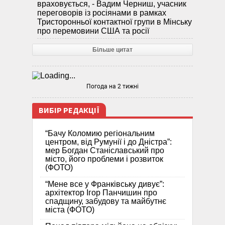
враховується, - Вадим Черниш, учасник
переговорів із росіянами в рамках
Тристоронньої контактної групи в Мінську
про перемовини США та росії
Більше цитат
Погода на 2 тижні
ВИБІР РЕДАКЦІЇ
“Бачу Коломию регіональним
центром, від Румунії і до Дністра”:
мер Богдан Станіславський про
місто, його проблеми і розвиток
(ФОТО)
“Мене все у Франківську дивує”:
архітектор Ігор Панчишин про
спадщину, забудову та майбутнє
міста (ФОТО)