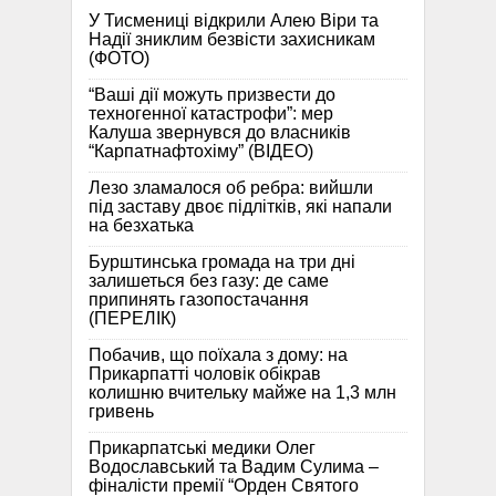
У Тисмениці відкрили Алею Віри та
Надії зниклим безвісти захисникам
(ФОТО)
“Ваші дії можуть призвести до
техногенної катастрофи”: мер
Калуша звернувся до власників
“Карпатнафтохіму” (ВІДЕО)
Лезо зламалося об ребра: вийшли
під заставу двоє підлітків, які напали
на безхатька
Бурштинська громада на три дні
залишеться без газу: де саме
припинять газопостачання
(ПЕРЕЛІК)
Побачив, що поїхала з дому: на
Прикарпатті чоловік обікрав
колишню вчительку майже на 1,3 млн
гривень
Прикарпатські медики Олег
Водославський та Вадим Сулима –
фіналісти премії “Орден Святого