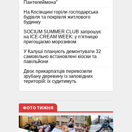
Пантелеймона”
На Косівщині горіли господарська
будівля та покрівля житлового
будинку
SOCIUM SUMMER CLUB запрошує
на ICE-CREAM WEEK: у п'ятницю
пригощаємо морозивом
У Калуші планують демонтувати 32
самовільно встановлені кіоски та
павільйони
Двоє прикарпатців перевозили
зрубану деревину із заповідних
територій: їх судитимуть
ФОТО ТИЖНЯ