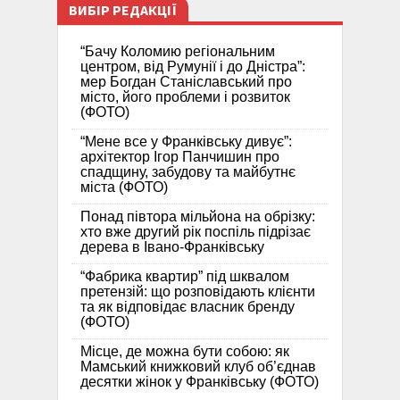
ВИБІР РЕДАКЦІЇ
“Бачу Коломию регіональним
центром, від Румунії і до Дністра”:
мер Богдан Станіславський про
місто, його проблеми і розвиток
(ФОТО)
“Мене все у Франківську дивує”:
архітектор Ігор Панчишин про
спадщину, забудову та майбутнє
міста (ФОТО)
Понад півтора мільйона на обрізку:
хто вже другий рік поспіль підрізає
дерева в Івано-Франківську
“Фабрика квартир” під шквалом
претензій: що розповідають клієнти
та як відповідає власник бренду
(ФОТО)
Місце, де можна бути собою: як
Мамський книжковий клуб об’єднав
десятки жінок у Франківську (ФОТО)