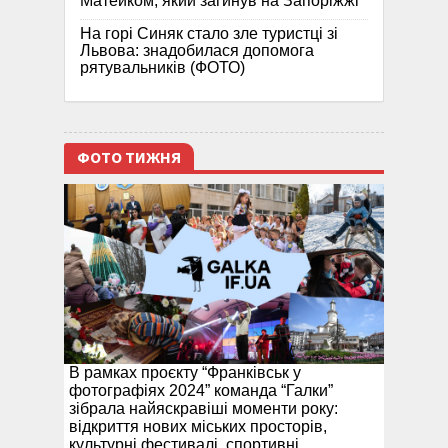
Матейком, який загинув на Запоріжжі
На горі Синяк стало зле туристці зі
Львова: знадобилася допомога
рятувальників (ФОТО)
ФОТО ТИЖНЯ
В рамках проєкту “Франківськ у
фотографіях 2024” команда “Галки”
зібрала найяскравіші моменти року:
відкриття нових міських просторів,
культурні фестивалі, спортивні