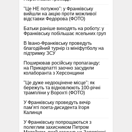
"Це НЕ потужно": у Франківську
вийшли на акцію проти можливої
відставки Федорова (ФОТО)
Батьки раніше виходять на роботу: у
Франківську побільшає ясельних груп
В Івано-Франківську проведуть
благодійний турнір із мініфутболу на
підтримку ЗСУ
Поширював російську пропаганду:
на Прикарпатті заочно засудили
колаборанта з Херсонщини
"Це дуже недооцінене місце": як
бережуть та відновлюють 100-річні
трампліни у Ворохті (ФОТО)
У Франківську проведуть вечір
пам’яті поета-дисидента Ігоря
Калинця
У Франківську попрощаються з
полеглим захисником Петром