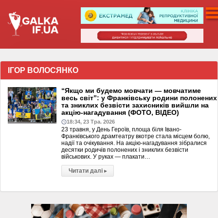
ІГОР ВОЛОСЯНКО
“Якщо ми будемо мовчати — мовчатиме
весь світ”: у Франківську родини полонених
та зниклих безвісти захисників вийшли на
акцію-нагадування (ФОТО, ВІДЕО)
18:34, 23 Тра. 2026
23 травня, у День Героїв, площа біля Івано-
Франківського драмтеатру вкотре стала місцем болю,
надії та очікування. На акцію-нагадування зібралися
десятки родичів полонених і зниклих безвісти
військових. У руках — плакати…
Читати далі
▸