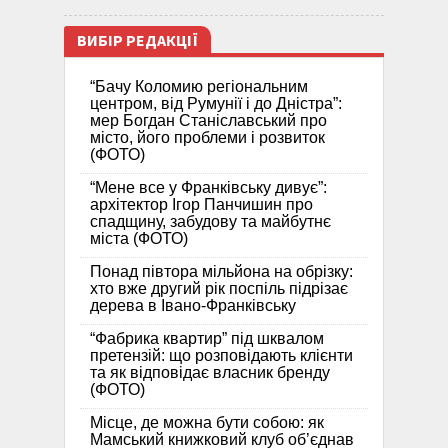
ВИБІР РЕДАКЦІЇ
“Бачу Коломию регіональним
центром, від Румунії і до Дністра”:
мер Богдан Станіславський про
місто, його проблеми і розвиток
(ФОТО)
“Мене все у Франківську дивує”:
архітектор Ігор Панчишин про
спадщину, забудову та майбутнє
міста (ФОТО)
Понад півтора мільйона на обрізку:
хто вже другий рік поспіль підрізає
дерева в Івано-Франківську
“Фабрика квартир” під шквалом
претензій: що розповідають клієнти
та як відповідає власник бренду
(ФОТО)
Місце, де можна бути собою: як
Мамський книжковий клуб об’єднав