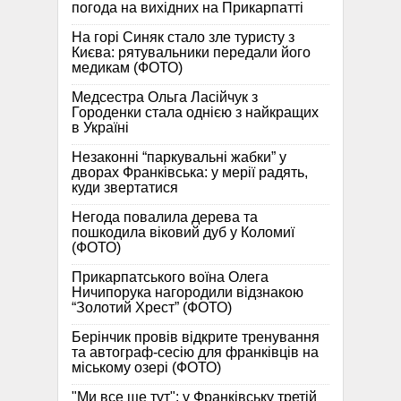
погода на вихідних на Прикарпатті
На горі Синяк стало зле туристу з
Києва: рятувальники передали його
медикам (ФОТО)
Медсестра Ольга Ласійчук з
Городенки стала однією з найкращих
в Україні
Незаконні “паркувальні жабки” у
дворах Франківська: у мерії радять,
куди звертатися
Негода повалила дерева та
пошкодила віковий дуб у Коломиї
(ФОТО)
Прикарпатського воїна Олега
Ничипорука нагородили відзнакою
“Золотий Хрест” (ФОТО)
Берінчик провів відкрите тренування
та автограф-сесію для франківців на
міському озері (ФОТО)
"Ми все ще тут": у Франківську третій