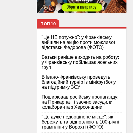
ТОП 10
"Це НЕ потужно": у Франківську
вийшли на акцію проти можливої
відставки Федорова (ФОТО)
Батьки раніше виходять на роботу:
у Франківську побільшає ясельних
груп
В Івано-Франківську проведуть
благодійний турнір із мініфутболу
на підтримку ЗСУ
Поширював російську пропаганду:
на Прикарпатті заочно засудили
колаборанта з Херсонщини
"Це дуже недооцінене місце": як
бережуть та відновлюють 100-річні
трампліни у Ворохті (ФОТО)