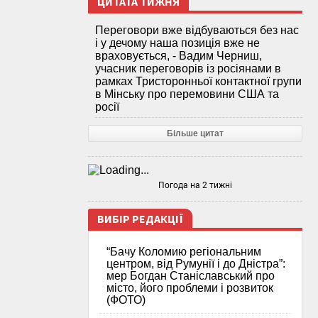
ЦИТАТА ТИЖНЯ
Переговори вже відбуваються без нас
і у дечому наша позиція вже не
враховується, - Вадим Черниш,
учасник переговорів із росіянами в
рамках Тристоронньої контактної групи
в Мінську про перемовини США та
росії
Більше цитат
Погода на 2 тижні
ВИБІР РЕДАКЦІЇ
“Бачу Коломию регіональним
центром, від Румунії і до Дністра”:
мер Богдан Станіславський про
місто, його проблеми і розвиток
(ФОТО)