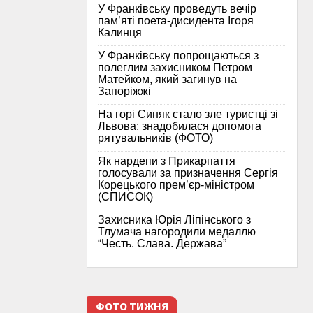
У Франківську проведуть вечір
пам’яті поета-дисидента Ігоря
Калинця
У Франківську попрощаються з
полеглим захисником Петром
Матейком, який загинув на
Запоріжжі
На горі Синяк стало зле туристці зі
Львова: знадобилася допомога
рятувальників (ФОТО)
Як нардепи з Прикарпаття
голосували за призначення Сергія
Корецького прем’єр-міністром
(СПИСОК)
Захисника Юрія Ліпінського з
Тлумача нагородили медаллю
“Честь. Слава. Держава”
ФОТО ТИЖНЯ