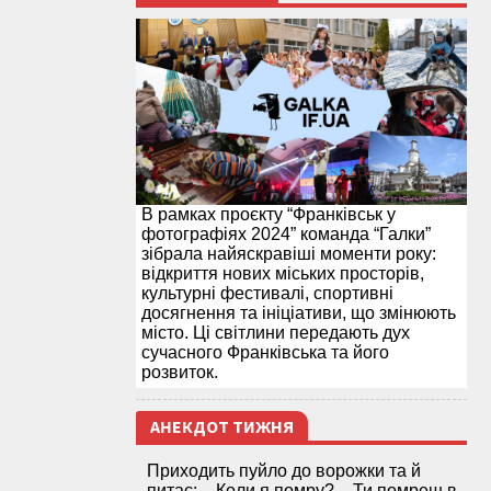
В рамках проєкту “Франківськ у
фотографіях 2024” команда “Галки”
зібрала найяскравіші моменти року:
відкриття нових міських просторів,
культурні фестивалі, спортивні
досягнення та ініціативи, що змінюють
місто. Ці світлини передають дух
сучасного Франківська та його
розвиток.
АНЕКДОТ ТИЖНЯ
Приходить пуйло до ворожки та й
питає: – Коли я помру? – Ти помреш в