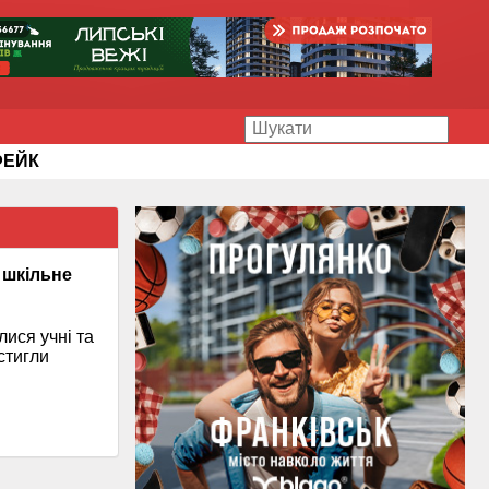
ФЕЙК
 шкільне
лися учні та
стигли