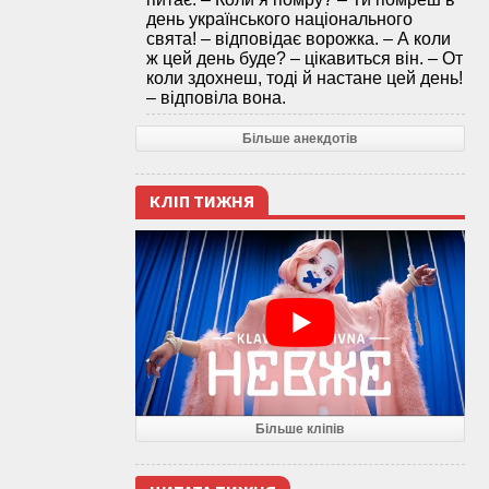
день українського національного
свята! – відповідає ворожка. – А коли
ж цей день буде? – цікавиться він. – От
коли здохнеш, тоді й настане цей день!
– відповіла вона.
Більше анекдотів
КЛІП ТИЖНЯ
Більше кліпів