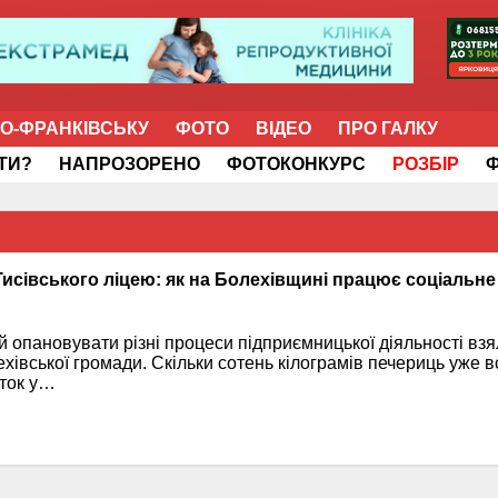
НО-ФРАНКІВСЬКУ
ФОТО
ВІДЕО
ПРО ГАЛКУ
ІТИ?
НАПРОЗОРЕНО
ФОТОКОНКУРС
РОЗБІР
 Тисівського ліцею: як на Болехівщині працює соціальне
 опановувати різні процеси підприємницької діяльності взя
хівської громади. Скільки сотень кілограмів печериць уже в
уток у…