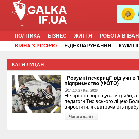
ПОЛІТИКА
БІЗНЕС
ЖИТТЯ
РОБОТА В ІВА
ВІЙНА З РОСІЄЮ
Е-ДЕКЛАРУВАННЯ
КУДИ П
КАТЯ ЛУЦАН
“Розумні печериці” від учнів
підприємство (ФОТО)
14:10, 27 Кві. 2026
Не просто вирощувати гриби, а й
педагоги Тисівського ліцею Боле
виростити, як витрачають приб
Читати далі
▸