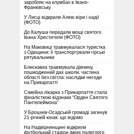
заробляє на клумбах в Івано-
Франківську
У Лисці відкрили Алею віри і надії
(ФОТО)
До Калуша передали мощі святого
Івана Хрестителя (ФОТО)
На Маковиці травмувалася туристка
з Одещини: її транспортували гірські
рятувальники
Блискавка травмувала дівчину,
пошкоджений дах школи, частина
області без світла: наслідки негоди
на Прикарпатті
Сімейна лікарка з Прикарпаття стала
фіналісткою відзнаки “Орден Святого
Пантелеймона”
У Брошнів-Осадській громаді загинув
21-річний юнак: що відомо
На Надвірнянщині відкрили
футбольний стадіон імені полеглого