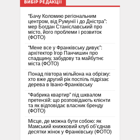
ВИБІР РЕДАКЦІЇ
“Бачу Коломию регіональним
центром, від Румунії і до Дністра”:
мер Богдан Станіславський про
місто, його проблеми і розвиток
(ФОТО)
“Мене все у Франківську дивує”:
архітектор Ігор Панчишин про
спадщину, забудову та майбутнє
міста (ФОТО)
Понад півтора мільйона на обрізку:
хто вже другий рік поспіль підрізає
дерева в Івано-Франківську
“Фабрика квартир” під шквалом
претензій: що розповідають клієнти
та як відповідає власник бренду
(ФОТО)
Місце, де можна бути собою: як
Мамський книжковий клуб об’єднав
десятки жінок у Франківську (ФОТО)