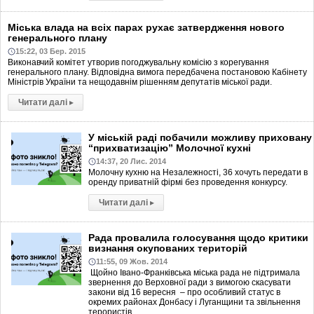
Міська влада на всіх парах рухає затвердження нового
генерального плану
15:22, 03 Бер. 2015
Виконавчий комітет утворив погоджувальну комісію з корегування
генерального плану. Відповідна вимога передбачена постановою Кабінету
Міністрів України та нещодавнім рішенням депутатів міської ради.
Читати далі
▸
У міській раді побачили можливу приховану
“прихватизацію” Молочної кухні
14:37, 20 Лис. 2014
Молочну кухню на Незалежності, 36 хочуть передати в
оренду приватній фірмі без проведення конкурсу.
Читати далі
▸
Рада провалила голосування щодо критики
визнання окупованих територій
11:55, 09 Жов. 2014
Щойно Івано-Франківська міська рада не підтримала
звернення до Верховної ради з вимогою скасувати
закони від 16 вересня – про особливий статус в
окремих районах Донбасу і Луганщини та звільнення
терористів…