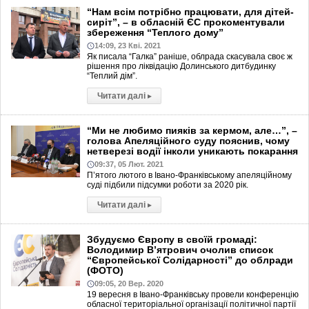
“Нам всім потрібно працювати, для дітей-
сиріт”, – в обласній ЄС прокоментували
збереження “Теплого дому”
14:09, 23 Кві. 2021
Як писала “Галка” раніше, облрада скасувала своє ж
рішення про ліквідацію Долинського дитбудинку
“Теплий дім”.
Читати далі
▸
“Ми не любимо пияків за кермом, але…”, –
голова Апеляційного суду пояснив, чому
нетверезі водії інколи уникають покарання
09:37, 05 Лют. 2021
П’ятого лютого в Івано-Франківському апеляційному
суді підбили підсумки роботи за 2020 рік.
Читати далі
▸
Збудуємо Європу в своїй громаді:
Володимир В’ятрович очолив список
“Європейської Солідарності” до облради
(ФОТО)
09:05, 20 Вер. 2020
19 вересня в Івано-Франківську провели конференцію
обласної територіальної організації політичної партії