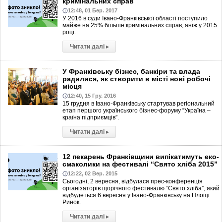
кримінальних справ
12:48, 01 Бер. 2017
У 2016 в суди Івано-Франківської області поступило
майже на 25% більше кримінальних справ, аніж у 2015
році.
Читати далі
▸
У Франківську бізнес, банкіри та влада
радилися, як створити в місті нові робочі
місця
12:40, 15 Гру. 2016
15 грудня в Івано-Франківську стартував регіональний
етап першого українського бізнес-форуму “Україна –
країна підприємців”.
Читати далі
▸
12 пекарень Франківщини випікатимуть еко-
смаколики на фестивалі “Свято хліба 2015”
12:22, 02 Вер. 2015
Сьогодні, 2 вересня, відбулася прес-конференція
організаторів щорічного фестивалю “Свято хліба”, який
відбудеться 6 вересня у Івано-Франківську на Площі
Ринок.
Читати далі
▸