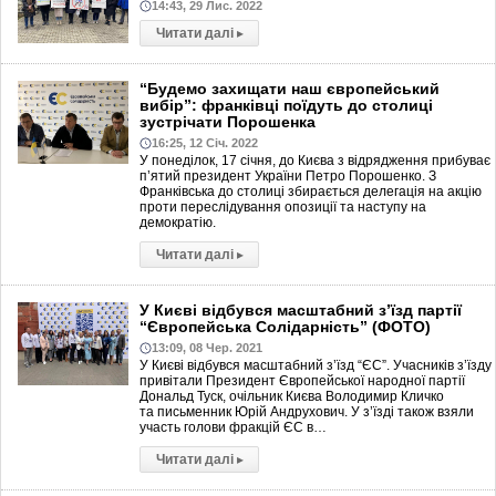
14:43, 29 Лис. 2022
Читати далі
▸
“Будемо захищати наш європейський
вибір”: франківці поїдуть до столиці
зустрічати Порошенка
16:25, 12 Січ. 2022
У понеділок, 17 січня, до Києва з відрядження прибуває
п’ятий президент України Петро Порошенко. З
Франківська до столиці збирається делегація на акцію
проти переслідування опозиції та наступу на
демократію.
Читати далі
▸
У Києві відбувся масштабний з’їзд партії
“Європейська Солідарність” (ФОТО)
13:09, 08 Чер. 2021
У Києві відбувся масштабний з’їзд “ЄС”. Учасників з’їзду
привітали Президент Європейської народної партії
Дональд Туск, очільник Києва Володимир Кличко
та письменник Юрій Андрухович. У з’їзді також взяли
участь голови фракцій ЄС в…
Читати далі
▸