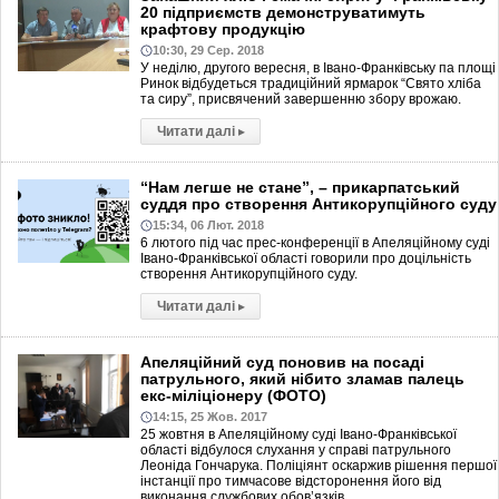
20 підприємств демонструватимуть
крафтову продукцію
10:30, 29 Сер. 2018
У неділю, другого вересня, в Івано-Франківську па площі
Ринок відбудеться традиційний ярмарок “Свято хліба
та сиру”, присвячений завершенню збору врожаю.
Читати далі
▸
“Нам легше не стане”, – прикарпатський
суддя про створення Антикорупційного суду
15:34, 06 Лют. 2018
6 лютого під час прес-конференції в Апеляційному суді
Івано-Франківської області говорили про доцільність
створення Антикорупційного суду.
Читати далі
▸
Апеляційний суд поновив на посаді
патрульного, який нібито зламав палець
екс-міліціонеру (ФОТО)
14:15, 25 Жов. 2017
25 жовтня в Апеляційному суді Івано-Франківської
області відбулося слухання у справі патрульного
Леоніда Гончарука. Поліціянт оскаржив рішення першої
інстанції про тимчасове відсторонення його від
виконання службових обов’язків.