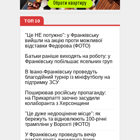
ТОП 10
"Це НЕ потужно": у Франківську
вийшли на акцію проти можливої
відставки Федорова (ФОТО)
Батьки раніше виходять на роботу: у
Франківську побільшає ясельних груп
В Івано-Франківську проведуть
благодійний турнір із мініфутболу на
підтримку ЗСУ
Поширював російську пропаганду:
на Прикарпатті заочно засудили
колаборанта з Херсонщини
"Це дуже недооцінене місце": як
бережуть та відновлюють 100-річні
трампліни у Ворохті (ФОТО)
У Франківську проведуть вечір
пам’яті поета-дисидента Ігоря