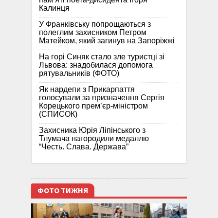
Калинця
У Франківську попрощаються з
полеглим захисником Петром
Матейком, який загинув на Запоріжжі
На горі Синяк стало зле туристці зі
Львова: знадобилася допомога
рятувальників (ФОТО)
Як нардепи з Прикарпаття
голосували за призначення Сергія
Корецького прем’єр-міністром
(СПИСОК)
Захисника Юрія Ліпінського з
Тлумача нагородили медаллю
“Честь. Слава. Держава”
ФОТО ТИЖНЯ