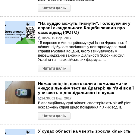
Читати далі
▸
“На суддю можуть тиснути”. Головуючий у
справі скандального Коцаби заявив про
самовідвід (ФОТО)
10:26, 15 Вер. 2017
15 вересня в Апеляцяйному суді Івано-Франківської
області відбулося засідання у повторному розгляді
справи Руслана Коцаби, якого звинувачують у
перешкоджанні законній діяльності Збройних Сил
України та інших військових формувань.
Читати далі
▸
Немає свідків, протоколи з помилками чи
«недоцільний» тест на Драгері: як п’яні водії
уникають відповідальності в судах
14:30, 01 Бер. 2017
В апеляційному суді області спостерігають різкий ріст
оскраржень справ щодо покарання п’яних водіїв.
Читати далі
▸
У судах області на чверть зросла кількість