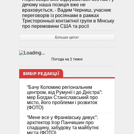
дечому наша позиція вже не
враховується, - Вадим Черниш, учасник
переговорів із росіянами в рамках
Тристоронньої контактної групи в Мінську
про перемовини США та росії
Більше цитат
Погода на 2 тижні
ВИБІР РЕДАКЦІЇ
“Бачу Коломию регіональним
центром, від Румунії і до Дністра”:
мер Богдан Станіславський про
місто, його проблеми і розвиток
(ФОТО)
“Мене все у Франківську дивує”:
архітектор Ігор Панчишин про
спадщину, забудову та майбутнє
міста (ФОТО)