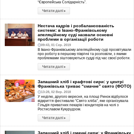
“Європейська Солідарність”.
Читати далі
▸
Нестача кадрів і розбалансованість
системи: в Івано-Франківському
апеляційному суді назвали основні
проблеми в організації роботи
09:43, 01 Сер. 2019
В Івано-Франківському апеляційному суді прозвітували
про роботу в першому півріччі та розповіли, з якими
проблемами зіштовхуються судді під час своєї роботи.
Читати далі
▸
Запашний хліб і крафтові сири: у центрі
Франківська триває “смачне” свято (ФОТО)
13:28, 02 Вер. 2018
У неділю, другого вересня, на площі Ринок відбулося
відкриття фестивалю “Свято хліба”, яке організувала
Гільдія приватних пекарів і кондитерів на чолі з
Ростиславом Кукурудзом.
Читати далі
▸
Запашний хліб і смачні сири: у Франківську