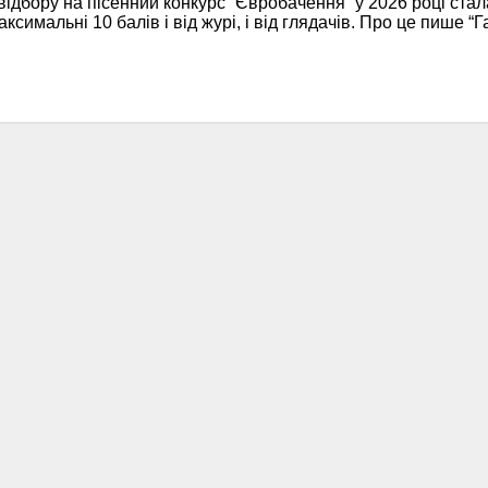
бору на пісенний конкурс “Євробачення” у 2026 році стала
имальні 10 балів і від журі, і від глядачів. Про це пише “Г