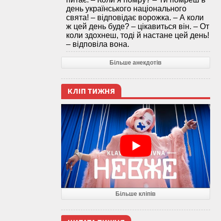
день українського національного
свята! – відповідає ворожка. – А коли
ж цей день буде? – цікавиться він. – От
коли здохнеш, тоді й настане цей день!
– відповіла вона.
Більше анекдотів
КЛІП ТИЖНЯ
Більше кліпів