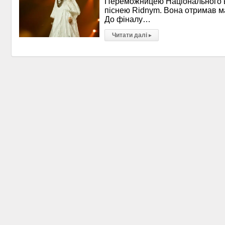
Переможницею Національного від
піснею Ridnym. Вона отримав макс
До фіналу…
Читати далі
▸