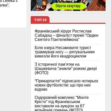
 Leléka з
алка“.
ТОП 10
Франківський хірург Ростислав
Сабадош – фіналіст премії “Орден
Святого Пантелеймона”
Біля озера Несамовите турист
травмував ногу — рятувальники
вивезли його квадроциклом
З історичної памʼятки на
Шашкевича “зникли” рожеві двері
(ФОТО)
“Прикарпаття” підписало чотирьох
нових футболістів: що про них
відомо
Оздоровчий комплекс “Монте
Крісто” під Франківськом
виставили на аукціон за 67
мільйонів гривень (ФОТО)