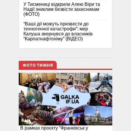
У Тисмениці відкрили Алею Віри та
Надії зниклим безвісти захисникам
(ФОТО)
“Ваші дії можуть призвести до
техногенної катастрофи”: мер
Калуша звернувся до власників
“Карпатнафтохіму” (ВІДЕО)
ФОТО ТИЖНЯ
В рамках проєкту “Франківськ у