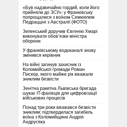
«Був надзвичайно гордий, коли його
прийняли до ЗСУ»: у Франківську
попрощалися з воїном Семюелем
Педрацціні з Австралії (ФОТО)
Зеленський доручив Євгенію Хмарі
виконувати обов’язки міністра
оборони
У франківському водоканалі знову
змінився керівник
На війні загинув захисник із
Коломийської громади Роман
Пискор, якого майже рік вважали
зниклим безвісти
Зенітна ракетна Львівська бригада
шукає IT-фахівців для цифровізації
військових процесів
Понад три роки вважався безвісти
зниклим: підтвердилася загибель
воїна з Коломийщини Андрія
Андрусяка