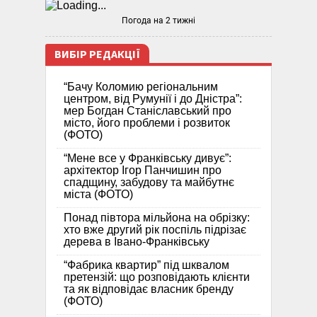
Погода на 2 тижні
ВИБІР РЕДАКЦІЇ
“Бачу Коломию регіональним
центром, від Румунії і до Дністра”:
мер Богдан Станіславський про
місто, його проблеми і розвиток
(ФОТО)
“Мене все у Франківську дивує”:
архітектор Ігор Панчишин про
спадщину, забудову та майбутнє
міста (ФОТО)
Понад півтора мільйона на обрізку:
хто вже другий рік поспіль підрізає
дерева в Івано-Франківську
“Фабрика квартир” під шквалом
претензій: що розповідають клієнти
та як відповідає власник бренду
(ФОТО)