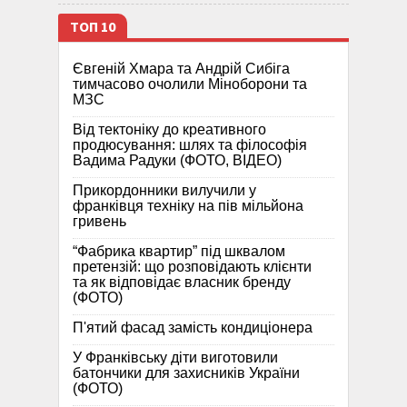
ТОП 10
Євгеній Хмара та Андрій Сибіга
тимчасово очолили Міноборони та
МЗС
Від тектоніку до креативного
продюсування: шлях та філософія
Вадима Радуки (ФОТО, ВІДЕО)
Прикордонники вилучили у
франківця техніку на пів мільйона
гривень
“Фабрика квартир” під шквалом
претензій: що розповідають клієнти
та як відповідає власник бренду
(ФОТО)
П'ятий фасад замість кондиціонера
У Франківську діти виготовили
батончики для захисників України
(ФОТО)