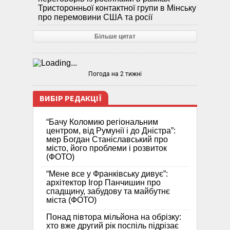
Тристоронньої контактної групи в Мінську
про перемовини США та росії
Більше цитат
Погода на 2 тижні
ВИБІР РЕДАКЦІЇ
“Бачу Коломию регіональним
центром, від Румунії і до Дністра”:
мер Богдан Станіславський про
місто, його проблеми і розвиток
(ФОТО)
“Мене все у Франківську дивує”:
архітектор Ігор Панчишин про
спадщину, забудову та майбутнє
міста (ФОТО)
Понад півтора мільйона на обрізку:
хто вже другий рік поспіль підрізає