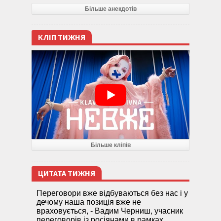
Більше анекдотів
КЛІП ТИЖНЯ
Більше кліпів
ЦИТАТА ТИЖНЯ
Переговори вже відбуваються без нас і у
дечому наша позиція вже не
враховується, - Вадим Черниш, учасник
переговорів із росіянами в рамках