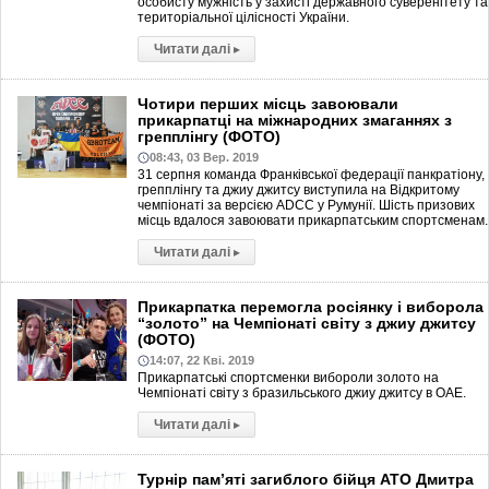
особисту мужність у захисті державного суверенітету та
територіальної цілісності України.
Читати далі
▸
Чотири перших місць завоювали
прикарпатці на міжнародних змаганнях з
грепплінгу (ФОТО)
08:43, 03 Вер. 2019
31 серпня команда Франківської федерації панкратіону,
грепплінгу та джиу джитсу виступила на Відкритому
чемпіонаті за версією ADCC у Румунії. Шість призових
місць вдалося завоювати прикарпатським спортсменам.
Читати далі
▸
Прикарпатка перемогла росіянку і виборола
“золото” на Чемпіонаті світу з джиу джитсу
(ФОТО)
14:07, 22 Кві. 2019
Прикарпатські спортсменки вибороли золото на
Чемпіонаті світу з бразильського джиу джитсу в ОАЕ.
Читати далі
▸
Турнір пам’яті загиблого бійця АТО Дмитра