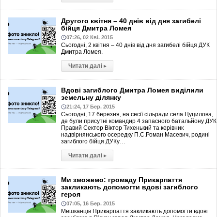
Другого квітня – 40 днів від дня загибелі
бійця Дмитра Ломея
07:26, 02 Кві. 2015
Сьогодні, 2 квітня – 40 днів від дня загибелі бійця ДУК
Дмитра Ломея.
Читати далі
▸
Вдові загиблого Дмитра Ломея виділили
земельну ділянку
21:24, 17 Бер. 2015
Сьогодні, 17 березня, на сесії сільради села Цуцилова,
де були присутні командир 4 запасного батальйону ДУК
Правий Сектор Віктор Тихенький та керівник
надвірнянського осередку П.С.Роман Масевич, родині
загиблого бійця ДУКу…
Читати далі
▸
Ми зможемо: громаду Прикарпаття
закликають допомогти вдові загиблого
героя
07:05, 16 Бер. 2015
Мешканців Прикарпаття закликають допомогти вдові