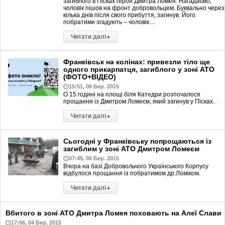
загиблого в Пісках героя Дмитра Ломея. Нагадаємо,
чоловік пішов на фронт добровольцем. Буквально через
кілька днів після свого прибуття, загинув. Його
побратими згадують – чоловік…
Читати далі
▸
Франківськ на колінах: привезли тіло ще
одного прикарпатця, загиблого у зоні АТО
(ФОТО+ВІДЕО)
15:51, 06 Бер. 2015
О 15 годині на площі біля Катедри розпочалося
прощання із Дмитром Ломеєм, який загинув у Пісках.
Читати далі
▸
Сьогодні у Франківську попрощаються із
загиблим у зоні АТО Дмитром Ломеєм
07:45, 06 Бер. 2015
Вчора на базі Добровольчого Українського Корпусу
відбулося прощання із побратимом др.Ломіком.
Читати далі
▸
Вбитого в зоні АТО Дмитра Ломея поховають на Алеї Слави
17:06, 04 Бер. 2015