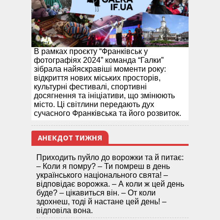
В рамках проєкту “Франківськ у
фотографіях 2024” команда “Галки”
зібрала найяскравіші моменти року:
відкриття нових міських просторів,
культурні фестивалі, спортивні
досягнення та ініціативи, що змінюють
місто. Ці світлини передають дух
сучасного Франківська та його розвиток.
АНЕКДОТ ТИЖНЯ
Приходить пуйло до ворожки та й питає:
– Коли я помру? – Ти помреш в день
українського національного свята! –
відповідає ворожка. – А коли ж цей день
буде? – цікавиться він. – От коли
здохнеш, тоді й настане цей день! –
відповіла вона.