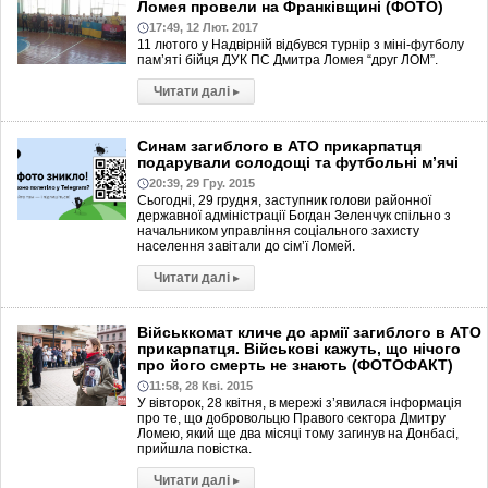
Ломея провели на Франківщині (ФОТО)
17:49, 12 Лют. 2017
11 лютого у Надвірній відбувся турнір з міні-футболу
пам’яті бійця ДУК ПС Дмитра Ломея “друг ЛОМ”.
Читати далі
▸
Синам загиблого в АТО прикарпатця
подарували солодощі та футбольні м’ячі
20:39, 29 Гру. 2015
Сьогодні, 29 грудня, заступник голови районної
державної адміністрації Богдан Зеленчук спільно з
начальником управління соціального захисту
населення завітали до сім’ї Ломей.
Читати далі
▸
Військкомат кличе до армії загиблого в АТО
прикарпатця. Військові кажуть, що нічого
про його смерть не знають (ФОТОФАКТ)
11:58, 28 Кві. 2015
У вівторок, 28 квітня, в мережі з’явилася інформація
про те, що добровольцю Правого сектора Дмитру
Ломею, який ще два місяці тому загинув на Донбасі,
прийшла повістка.
Читати далі
▸