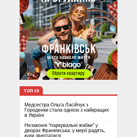
ТОП 10
Медсестра Ольга Ласійчук з
Городенки стала однією з найкращих
в Україні
Незаконні “паркувальні жабки” у
дворах Франківська: у мерії радять,
куди звертатися