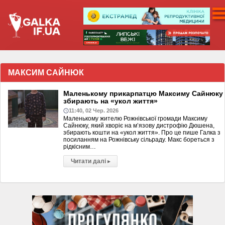
МАКСИМ САЙНЮК
Маленькому прикарпатцю Максиму Сайнюку
збирають на «укол життя»
11:40, 02 Чер. 2026
Маленькому жителю Рожнівської громади Максиму
Сайнюку, який хворіє на мʼязову дистрофію Дюшена,
збирають кошти на «укол життя». Про це пише Галка з
посиланням на Рожнівську сільраду. Макс бореться з
рідкісним…
Читати далі
▸