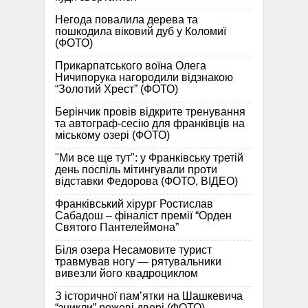
Негода повалила дерева та
пошкодила віковий дуб у Коломиї
(ФОТО)
Прикарпатського воїна Олега
Ничипорука нагородили відзнакою
“Золотий Хрест” (ФОТО)
Берінчик провів відкрите тренування
та автограф-сесію для франківців на
міському озері (ФОТО)
"Ми все ще тут": у Франківську третій
день поспіль мітингували проти
відставки Федорова (ФОТО, ВІДЕО)
Франківський хірург Ростислав
Сабадош – фіналіст премії “Орден
Святого Пантелеймона”
Біля озера Несамовите турист
травмував ногу — рятувальники
вивезли його квадроциклом
З історичної памʼятки на Шашкевича
“зникли” рожеві двері (ФОТО)