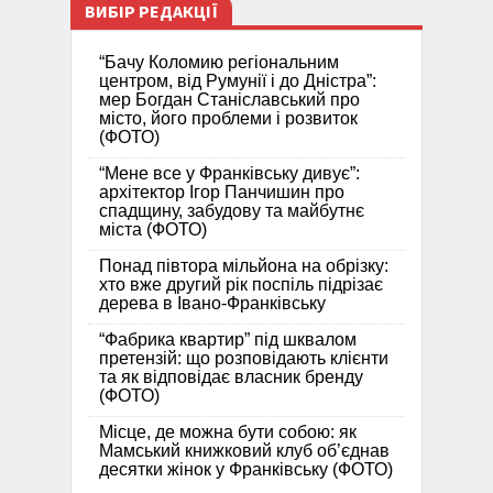
ВИБІР РЕДАКЦІЇ
“Бачу Коломию регіональним
центром, від Румунії і до Дністра”:
мер Богдан Станіславський про
місто, його проблеми і розвиток
(ФОТО)
“Мене все у Франківську дивує”:
архітектор Ігор Панчишин про
спадщину, забудову та майбутнє
міста (ФОТО)
Понад півтора мільйона на обрізку:
хто вже другий рік поспіль підрізає
дерева в Івано-Франківську
“Фабрика квартир” під шквалом
претензій: що розповідають клієнти
та як відповідає власник бренду
(ФОТО)
Місце, де можна бути собою: як
Мамський книжковий клуб об’єднав
десятки жінок у Франківську (ФОТО)