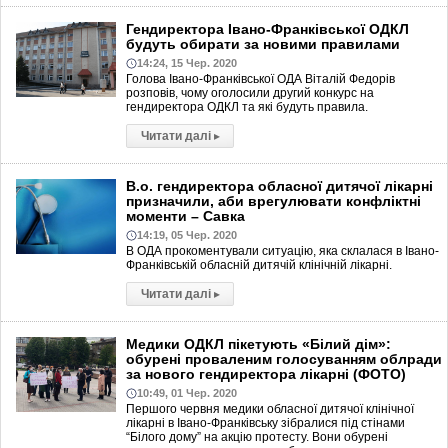
Гендиректора Івано-Франківської ОДКЛ
будуть обирати за новими правилами
14:24, 15 Чер. 2020
Голова Івано-Франківської ОДА Віталій Федорів
розповів, чому оголосили другий конкурс на
гендиректора ОДКЛ та які будуть правила.
Читати далі
▸
В.о. гендиректора обласної дитячої лікарні
призначили, аби врегулювати конфліктні
моменти – Савка
14:19, 05 Чер. 2020
В ОДА прокоментували ситуацію, яка склалася в Івано-
Франківській обласній дитячій клінічній лікарні.
Читати далі
▸
Медики ОДКЛ пікетують «Білий дім»:
обурені проваленим голосуванням облради
за нового гендиректора лікарні (ФОТО)
10:49, 01 Чер. 2020
Першого червня медики обласної дитячої клінічної
лікарні в Івано-Франківську зібралися під стінами
“Білого дому” на акцію протесту. Вони обурені