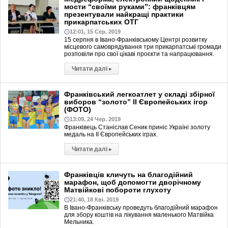
мости “своїми руками”: франківцям
презентували найкращі практики
прикарпатських ОТГ
12:01, 15 Сер. 2019
15 серпня в Івано-Франківському Центрі розвитку
місцевого самоврядування три прикарпатські громади
розповіли про свої цікаві проєкти та напрацювання.
Читати далі
▸
Франківський легкоатлет у складі збірної
виборов “золото” ІІ Європейських ігор
(ФОТО)
13:09, 24 Чер. 2019
Франківець Станіслав Сеник приніс Україні золоту
медаль на ІІ Європейських іграх.
Читати далі
▸
Франківців кличуть на благодійний
марафон, щоб допомогти дворічному
Матвійкові побороти глухоту
21:40, 18 Кві. 2019
В Івано-Франківську проведуть благодійний марафон
для збору коштів на лікування маленького Матвійка
Мельника.