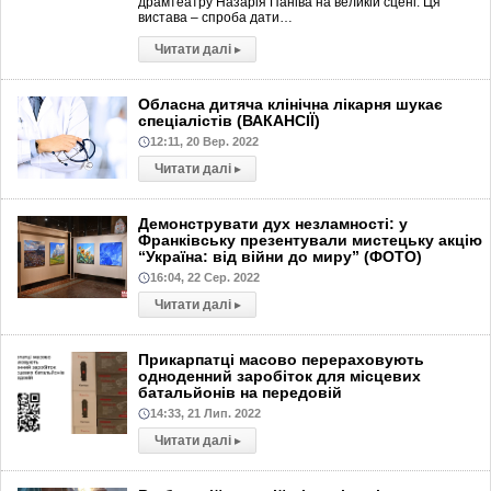
драмтеатру Назарія Паніва на великій сцені. Ця
вистава – спроба дати…
Читати далі
▸
Обласна дитяча клінічна лікарня шукає
спеціалістів (ВАКАНСІЇ)
12:11, 20 Вер. 2022
Читати далі
▸
Демонструвати дух незламності: у
Франківську презентували мистецьку акцію
“Україна: від війни до миру” (ФОТО)
16:04, 22 Сер. 2022
Читати далі
▸
Прикарпатці масово перераховують
одноденний заробіток для місцевих
батальйонів на передовій
14:33, 21 Лип. 2022
Читати далі
▸