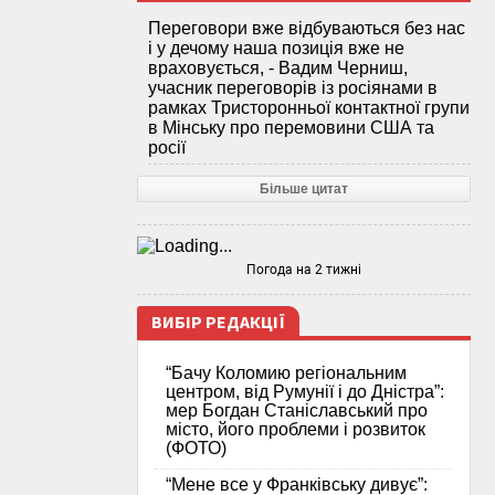
Переговори вже відбуваються без нас
і у дечому наша позиція вже не
враховується, - Вадим Черниш,
учасник переговорів із росіянами в
рамках Тристоронньої контактної групи
в Мінську про перемовини США та
росії
Більше цитат
Погода на 2 тижні
ВИБІР РЕДАКЦІЇ
“Бачу Коломию регіональним
центром, від Румунії і до Дністра”:
мер Богдан Станіславський про
місто, його проблеми і розвиток
(ФОТО)
“Мене все у Франківську дивує”: