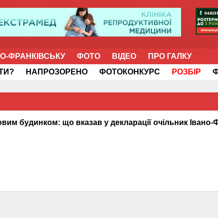
НО-ФРАНКІВСЬКУ
ФОТО
ВІДЕО
ПРО ГАЛКУ
ІТИ?
НАПРОЗОРЕНО
ФОТОКОНКУРС
РОЗБІР
з новим будинком: що вказав у декларації очільник Івано-