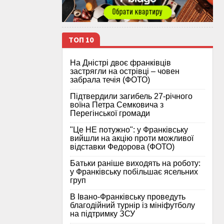
ТОП 10
На Дністрі двоє франківців
застрягли на острівці – човен
забрала течія (ФОТО)
Підтвердили загибель 27-річного
воїна Петра Семковича з
Перегінської громади
"Це НЕ потужно": у Франківську
вийшли на акцію проти можливої
відставки Федорова (ФОТО)
Батьки раніше виходять на роботу:
у Франківську побільшає ясельних
груп
В Івано-Франківську проведуть
благодійний турнір із мініфутболу
на підтримку ЗСУ