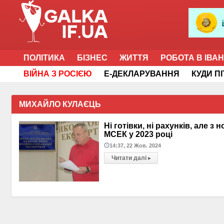
ПОЛІТИКА
БІЗНЕС
ЖИТТЯ
РОБОТА В ІВА
ВІЙНА З РОСІЄЮ
Е-ДЕКЛАРУВАННЯ
КУДИ П
МИХАЙЛО КУЛАЄЦЬ
Ні готівки, ні рахунків, але 
МСЕК у 2023 році
14:37, 22 Жов. 2024
Читати далі
▸