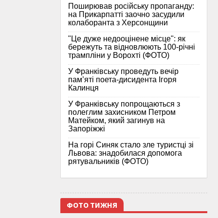
Поширював російську пропаганду:
на Прикарпатті заочно засудили
колаборанта з Херсонщини
"Це дуже недооцінене місце": як
бережуть та відновлюють 100-річні
трампліни у Ворохті (ФОТО)
У Франківську проведуть вечір
пам’яті поета-дисидента Ігоря
Калинця
У Франківську попрощаються з
полеглим захисником Петром
Матейком, який загинув на
Запоріжжі
На горі Синяк стало зле туристці зі
Львова: знадобилася допомога
рятувальників (ФОТО)
ФОТО ТИЖНЯ