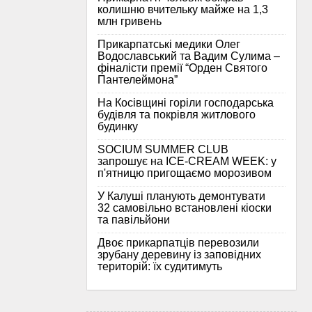
колишню вчительку майже на 1,3
млн гривень
Прикарпатські медики Олег
Водославський та Вадим Сулима –
фіналісти премії “Орден Святого
Пантелеймона”
На Косівщині горіли господарська
будівля та покрівля житлового
будинку
SOCIUM SUMMER CLUB
запрошує на ICE-CREAM WEEK: у
п'ятницю пригощаємо морозивом
У Калуші планують демонтувати
32 самовільно встановлені кіоски
та павільйони
Двоє прикарпатців перевозили
зрубану деревину із заповідних
територій: їх судитимуть