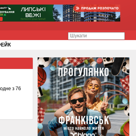
ФЕЙК
одне з 76