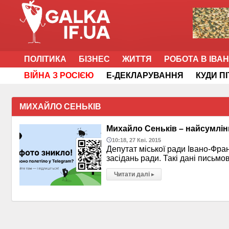
ПОЛІТИКА
БІЗНЕС
ЖИТТЯ
РОБОТА В ІВА
ВІЙНА З РОСІЄЮ
Е-ДЕКЛАРУВАННЯ
КУДИ П
МИХАЙЛО СЕНЬКІВ
Михайло Сеньків – найсумлін
10:18, 27 Кві. 2015
Депутат міської ради Івано-Фра
засідань ради. Такі дані письмов
Читати далі
▸