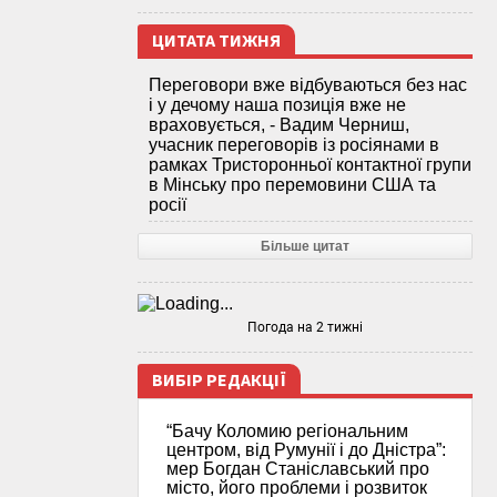
ЦИТАТА ТИЖНЯ
Переговори вже відбуваються без нас
і у дечому наша позиція вже не
враховується, - Вадим Черниш,
учасник переговорів із росіянами в
рамках Тристоронньої контактної групи
в Мінську про перемовини США та
росії
Більше цитат
Погода на 2 тижні
ВИБІР РЕДАКЦІЇ
“Бачу Коломию регіональним
центром, від Румунії і до Дністра”:
мер Богдан Станіславський про
місто, його проблеми і розвиток