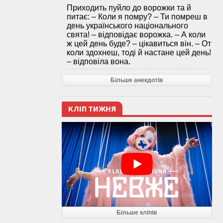
Приходить пуйло до ворожки та й
питає: – Коли я помру? – Ти помреш в
день українського національного
свята! – відповідає ворожка. – А коли
ж цей день буде? – цікавиться він. – От
коли здохнеш, тоді й настане цей день!
– відповіла вона.
Більше анекдотів
КЛІП ТИЖНЯ
Більше кліпів