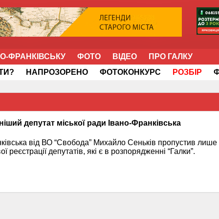
НО-ФРАНКІВСЬКУ
ФОТО
ВІДЕО
ПРО ГАЛКУ
ІТИ?
НАПРОЗОРЕНО
ФОТОКОНКУРС
РОЗБІР
ніший депутат міської ради Івано-Франківська
нківська від ВО “Свобода” Михайло Сеньків пропустив лише 
ої реєстрації депутатів, які є в розпорядженні “Галки”.