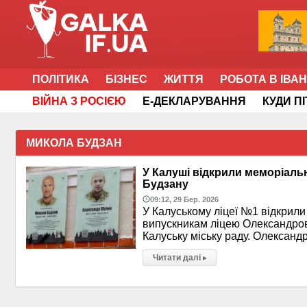
ПОЛІТИКА
БІЗНЕС
ЖИТТЯ
РОБОТА В ІВА
ВІЙНА З РОСІЄЮ
Е-ДЕКЛАРУВАННЯ
КУДИ П
МИКОЛА БУДЗАН
У Калуші відкрили меморіаль
Будзану
09:12, 29 Бер. 2026
У Калуському ліцеї №1 відкрили
випускникам ліцею Олександрові
Калуську міську раду. Олексан
Читати далі
▸