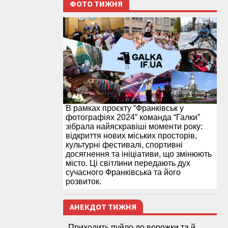
ФОТО ТИЖНЯ
В рамках проєкту “Франківськ у
фотографіях 2024” команда “Галки”
зібрала найяскравіші моменти року:
відкриття нових міських просторів,
культурні фестивалі, спортивні
досягнення та ініціативи, що змінюють
місто. Ці світлини передають дух
сучасного Франківська та його
розвиток.
АНЕКДОТ ТИЖНЯ
Приходить пуйло до ворожки та й