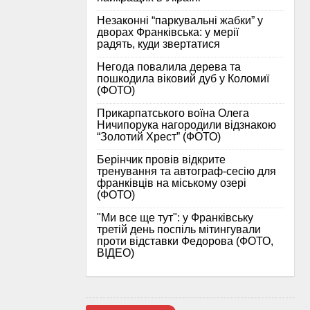
Незаконні “паркувальні жабки” у
дворах Франківська: у мерії
радять, куди звертатися
Негода повалила дерева та
пошкодила віковий дуб у Коломиї
(ФОТО)
Прикарпатського воїна Олега
Ничипорука нагородили відзнакою
“Золотий Хрест” (ФОТО)
Берінчик провів відкрите
тренування та автограф-сесію для
франківців на міському озері
(ФОТО)
"Ми все ще тут": у Франківську
третій день поспіль мітингували
проти відставки Федорова (ФОТО,
ВІДЕО)