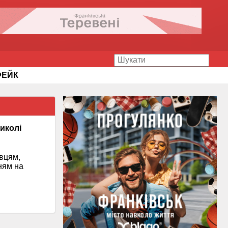
ФЕЙК
иколі
вцям,
ням на