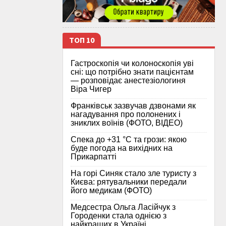
ТОП 10
Гастроскопія чи колоноскопія уві
сні: що потрібно знати пацієнтам
— розповідає анестезіологиня
Віра Чигер
Франківськ зазвучав дзвонами як
нагадування про полонених і
зниклих воїнів (ФОТО, ВІДЕО)
Спека до +31 °C та грози: якою
буде погода на вихідних на
Прикарпатті
На горі Синяк стало зле туристу з
Києва: рятувальники передали
його медикам (ФОТО)
Медсестра Ольга Ласійчук з
Городенки стала однією з
найкращих в Україні