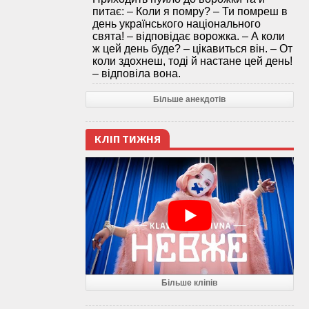
питає: – Коли я помру? – Ти помреш в
день українського національного
свята! – відповідає ворожка. – А коли
ж цей день буде? – цікавиться він. – От
коли здохнеш, тоді й настане цей день!
– відповіла вона.
Більше анекдотів
КЛІП ТИЖНЯ
Більше кліпів