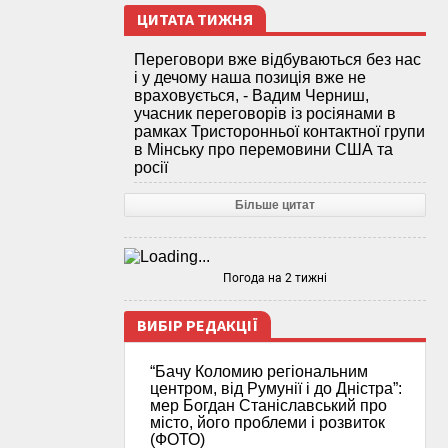
ЦИТАТА ТИЖНЯ
Переговори вже відбуваються без нас
і у дечому наша позиція вже не
враховується, - Вадим Черниш,
учасник переговорів із росіянами в
рамках Тристоронньої контактної групи
в Мінську про перемовини США та
росії
Більше цитат
Погода на 2 тижні
ВИБІР РЕДАКЦІЇ
“Бачу Коломию регіональним
центром, від Румунії і до Дністра”:
мер Богдан Станіславський про
місто, його проблеми і розвиток
(ФОТО)