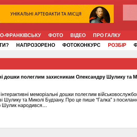
НО-ФРАНКІВСЬКУ
ФОТО
ВІДЕО
ПРО ГАЛКУ
ІТИ?
НАПРОЗОРЕНО
ФОТОКОНКУРС
РОЗБІР
ні дошки полеглим захисникам Олександру Шулику та М
 інтерактивні меморіальні дошки полеглим військовослужбо
 Шулику та Миколі Будзану. Про це пише “Галка” з посилан
др Шулик народився…