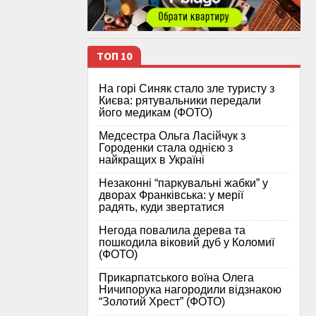
ТОП 10
На горі Синяк стало зле туристу з
Києва: рятувальники передали
його медикам (ФОТО)
Медсестра Ольга Ласійчук з
Городенки стала однією з
найкращих в Україні
Незаконні “паркувальні жабки” у
дворах Франківська: у мерії
радять, куди звертатися
Негода повалила дерева та
пошкодила віковий дуб у Коломиї
(ФОТО)
Прикарпатського воїна Олега
Ничипорука нагородили відзнакою
“Золотий Хрест” (ФОТО)