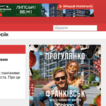
ФЕЙК
овим
ж панічними
ста. Про це