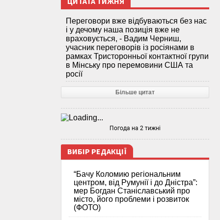
ЦИТАТА ТИЖНЯ
Переговори вже відбуваються без нас
і у дечому наша позиція вже не
враховується, - Вадим Черниш,
учасник переговорів із росіянами в
рамках Тристоронньої контактної групи
в Мінську про перемовини США та
росії
Більше цитат
Погода на 2 тижні
ВИБІР РЕДАКЦІЇ
“Бачу Коломию регіональним
центром, від Румунії і до Дністра”:
мер Богдан Станіславський про
місто, його проблеми і розвиток
(ФОТО)