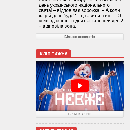
день українського національного
свята! – відповідає ворожка. – А коли
ж цей день буде? – цікавиться він. – От
коли здохнеш, тоді й настане цей день!
– відповіла вона.
Більше анекдотів
КЛІП ТИЖНЯ
Більше кліпів