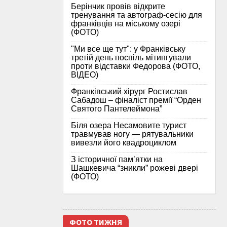
Берінчик провів відкрите
тренування та автограф-сесію для
франківців на міському озері
(ФОТО)
"Ми все ще тут": у Франківську
третій день поспіль мітингували
проти відставки Федорова (ФОТО,
ВІДЕО)
Франківський хірург Ростислав
Сабадош – фіналіст премії “Орден
Святого Пантелеймона”
Біля озера Несамовите турист
травмував ногу — рятувальники
вивезли його квадроциклом
З історичної памʼятки на
Шашкевича “зникли” рожеві двері
(ФОТО)
ФОТО ТИЖНЯ