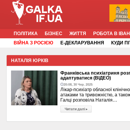
ПОЛІТИКА
БІЗНЕС
ЖИТТЯ
РОБОТА В ІВА
ВІЙНА З РОСІЄЮ
Е-ДЕКЛАРУВАННЯ
КУДИ П
НАТАЛІЯ ЮРКІВ
Франківська психіатриня розп
адаптуватися (ВІДЕО)
20:08, 30 Чер. 2025
Лікар-психіатр обласної клінічн
атаками та тривожністю, а тако
Галці розповіла Наталія…
Читати далі
▸