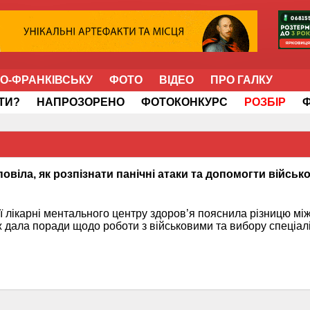
НО-ФРАНКІВСЬКУ
ФОТО
ВІДЕО
ПРО ГАЛКУ
ІТИ?
НАПРОЗОРЕНО
ФОТОКОНКУРС
РОЗБІР
овіла, як розпізнати панічні атаки та допомогти військ
ої лікарні ментального центру здоров’я пояснила різницю мі
ж дала поради щодо роботи з військовими та вибору спеціалі