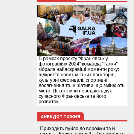
В рамках проєкту “Франківськ у
фотографіях 2024” команда “Галки”
зібрала найяскравіші моменти року:
відкриття нових міських просторів,
культурні фестивалі, спортивні
досягнення та ініціативи, що змінюють
місто. Ці світлини передають дух
сучасного Франківська та його
розвиток.
АНЕКДОТ ТИЖНЯ
Приходить пуйло до ворожки та й
питає: – Коли я помру? – Ти помреш в