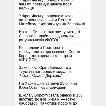
У Франківську проведуть вечір
пам’яті поета-дисидента Ігоря
Калинця
У Франківську попрощаються з
полеглим захисником Петром
Матейком, який загинув на Запоріжжі
На горі Синяк стало зле туристці зі
Львова: знадобилася допомога
рятувальників (ФОТО)
Як нардепи з Прикарпаття
голосували за призначення Сергія
Корецького прем’єр-міністром
(СПИСОК)
Захисника Юрія Ліпінського з
Тлумача нагородили медаллю
“Честь. Слава. Держава”
На Харківщині загинув 23-річний
Юрій Остап’юк з Калущини
Школа у Ворохті стала однією зі 150
пілотних по всій Україні — готує
лабораторії та чотири профілі до