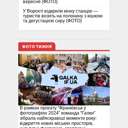
вересня (ФОТО)
У Ворохті відкрили кінну станцію —
туристів возять на полонину з юшкою
та дегустацією сиру (ФОТО)
ФОТО ТИЖНЯ
В рамках проєкту “Франківськ у
фотографіях 2024” команда “Галки”
зібрала найяскравіші моменти року:
відкриття нових міських просторів,