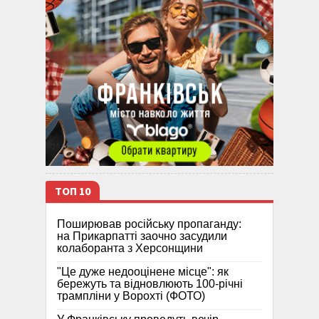
ТОП 10
Поширював російську пропаганду:
на Прикарпатті заочно засудили
колаборанта з Херсонщини
"Це дуже недооцінене місце": як
бережуть та відновлюють 100-річні
трампліни у Ворохті (ФОТО)