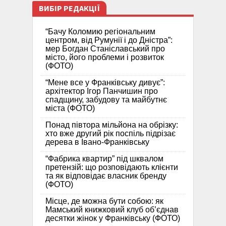
ВИБІР РЕДАКЦІЇ
“Бачу Коломию регіональним
центром, від Румунії і до Дністра”:
мер Богдан Станіславський про
місто, його проблеми і розвиток
(ФОТО)
“Мене все у Франківську дивує”:
архітектор Ігор Панчишин про
спадщину, забудову та майбутнє
міста (ФОТО)
Понад півтора мільйона на обрізку:
хто вже другий рік поспіль підрізає
дерева в Івано-Франківську
“Фабрика квартир” під шквалом
претензій: що розповідають клієнти
та як відповідає власник бренду
(ФОТО)
Місце, де можна бути собою: як
Мамський книжковий клуб об’єднав
десятки жінок у Франківську (ФОТО)