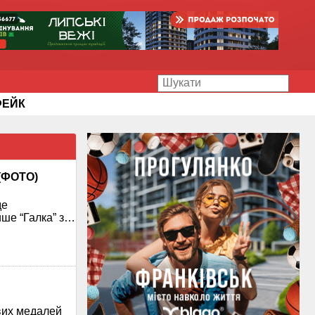
ФЕЙК
 (ФОТО)
де
ише “Галка” з…
вих медалей