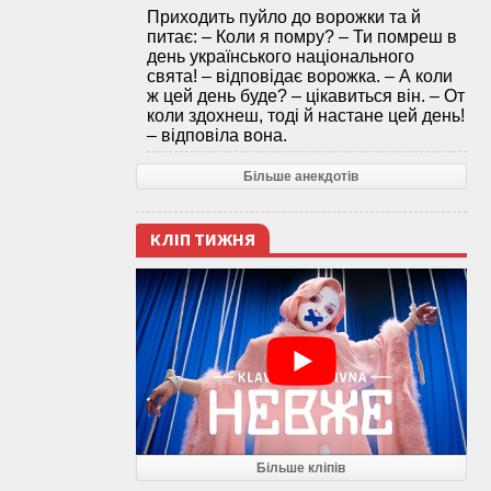
Приходить пуйло до ворожки та й
питає: – Коли я помру? – Ти помреш в
день українського національного
свята! – відповідає ворожка. – А коли
ж цей день буде? – цікавиться він. – От
коли здохнеш, тоді й настане цей день!
– відповіла вона.
Більше анекдотів
КЛІП ТИЖНЯ
Більше кліпів