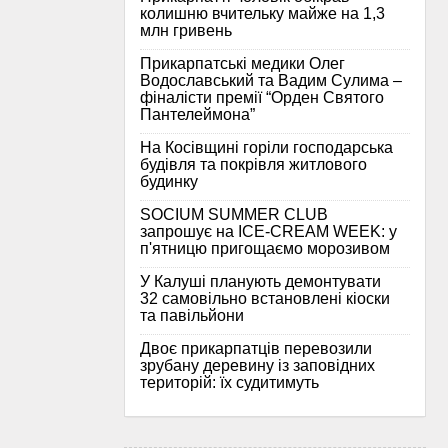
колишню вчительку майже на 1,3
млн гривень
Прикарпатські медики Олег
Водославський та Вадим Сулима –
фіналісти премії “Орден Святого
Пантелеймона”
На Косівщині горіли господарська
будівля та покрівля житлового
будинку
SOCIUM SUMMER CLUB
запрошує на ICE-CREAM WEEK: у
п'ятницю пригощаємо морозивом
У Калуші планують демонтувати
32 самовільно встановлені кіоски
та павільйони
Двоє прикарпатців перевозили
зрубану деревину із заповідних
територій: їх судитимуть