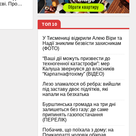
иєві. Про…
ТОП 10
У Тисмениці відкрили Алею Віри та
Надії зниклим безвісти захисникам
(ФОТО)
“Ваші дії можуть призвести до
техногенної катастрофи”: мер
Калуша звернувся до власників
“Карпатнафтохіму” (ВІДЕО)
Лезо зламалося об ребра: вийшли
під заставу двоє підлітків, які
напали на безхатька
Бурштинська громада на три дні
залишеться без газу: де саме
припинять газопостачання
(ПЕРЕЛІК)
Побачив, що поїхала з дому: на
Прикарпатті чоловік обікрав