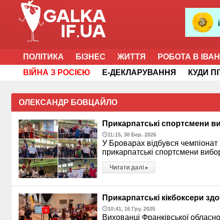
ПОЛІТИКА
БІЗНЕС
ЖИТТЯ
РОБОТА В ІВА
ВІЙНА З РОСІЄЮ
Е-ДЕКЛАРУВАННЯ
КУДИ П
ОЛЕКСАНДР БОВЦАЙЛО
Прикарпатські спортсмени виб
11:15, 30 Бер. 2026
У Броварах відбувся чемпіонат У
прикарпатські спортсмени вибор
Читати далі
▸
Прикарпатські кікбоксери здо
10:41, 16 Гру. 2025
Вихованці Франківської обласно