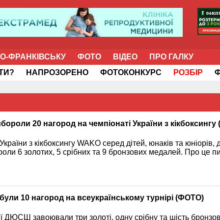
НО-ФРАНКІВСЬКУ
ФОТО
ВІДЕО
ПРО ГАЛКУ
ІТИ?
НАПРОЗОРЕНО
ФОТОКОНКУРС
РОЗБІР
ороли 20 нагород на чемпіонаті України з кікбоксингу
країни з кікбоксингу WAKO серед дітей, юнаків та юніорів, 
оли 6 золотих, 5 срібних та 9 бронзових медалей. Про це п
були 10 нагород на всеукраїнському турнірі (ФОТО)
ї ДЮСШ завоювали три золоті, одну срібну та шість бронзо