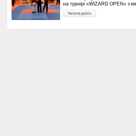
на турнірі «WIZARD OPEN» з кі
Читати далі
▸