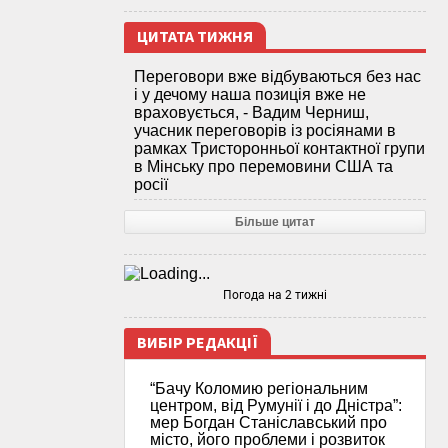
ЦИТАТА ТИЖНЯ
Переговори вже відбуваються без нас
і у дечому наша позиція вже не
враховується, - Вадим Черниш,
учасник переговорів із росіянами в
рамках Тристоронньої контактної групи
в Мінську про перемовини США та
росії
Більше цитат
Погода на 2 тижні
ВИБІР РЕДАКЦІЇ
“Бачу Коломию регіональним
центром, від Румунії і до Дністра”:
мер Богдан Станіславський про
місто, його проблеми і розвиток