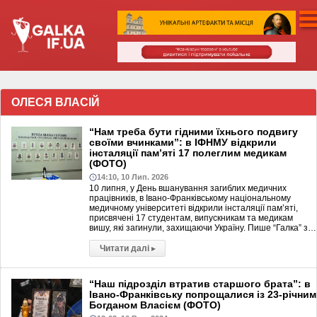
ОЛЕСЯ ВЛАСІЙ
“Нам треба бути гідними їхнього подвигу
своїми вчинками”: в ІФНМУ відкрили
інсталяції пам’яті 17 полеглим медикам
(ФОТО)
14:10, 10 Лип. 2026
10 липня, у День вшанування загиблих медичних
працівників, в Івано-Франківському національному
медичному університеті відкрили інсталяції пам’яті,
присвячені 17 студентам, випускникам та медикам
вишу, які загинули, захищаючи Україну. Пише “Галка” з…
Читати далі
▸
“Наш підрозділ втратив старшого брата”: в
Івано-Франківську попрощалися із 23-річним
Богданом Власієм (ФОТО)