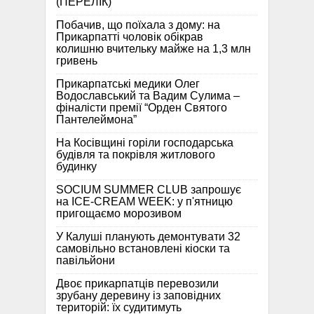
(ПЕРЕЛІК)
Побачив, що поїхала з дому: на
Прикарпатті чоловік обікрав
колишню вчительку майже на 1,3 млн
гривень
Прикарпатські медики Олег
Водославський та Вадим Сулима –
фіналісти премії “Орден Святого
Пантелеймона”
На Косівщині горіли господарська
будівля та покрівля житлового
будинку
SOCIUM SUMMER CLUB запрошує
на ICE-CREAM WEEK: у п'ятницю
пригощаємо морозивом
У Калуші планують демонтувати 32
самовільно встановлені кіоски та
павільйони
Двоє прикарпатців перевозили
зрубану деревину із заповідних
територій: їх судитимуть