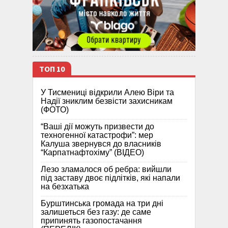
ТОП 10
У Тисмениці відкрили Алею Віри та
Надії зниклим безвісти захисникам
(ФОТО)
“Ваші дії можуть призвести до
техногенної катастрофи”: мер
Калуша звернувся до власників
“Карпатнафтохіму” (ВІДЕО)
Лезо зламалося об ребра: вийшли
під заставу двоє підлітків, які напали
на безхатька
Бурштинська громада на три дні
залишеться без газу: де саме
припинять газопостачання