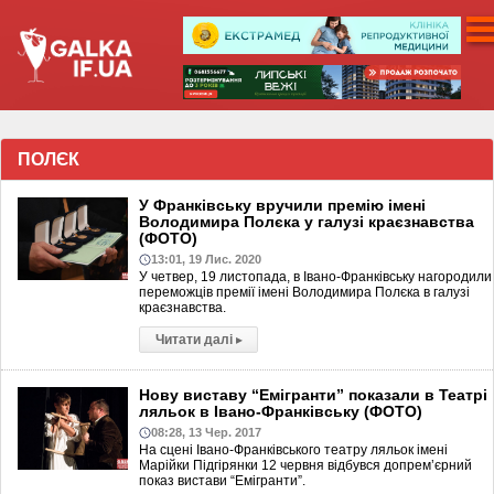
ПОЛЄК
У Франківську вручили премію імені
Володимира Полєка у галузі краєзнавства
(ФОТО)
13:01, 19 Лис. 2020
У четвер, 19 листопада, в Івано-Франківську нагородили
переможців премії імені Володимира Полєка в галузі
краєзнавства.
Читати далі
▸
Нову виставу “Емігранти” показали в Театрі
ляльок в Івано-Франківську (ФОТО)
08:28, 13 Чер. 2017
На сцені Івано-Франківського театру ляльок імені
Марійки Підгірянки 12 червня відбувся допрем’єрний
показ вистави “Емігранти”.