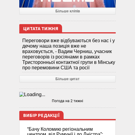
Більше кліпів
ЦИТАТА ТИЖНЯ
Переговори вже відбуваються без нас і у
дечому наша позиція вже не
враховується, - Вадим Черниш, учасник
переговорів із росіянами в рамках
Тристоронньої контактної групи в Мінську
про перемовини США та росії
Більше цитат
Погода на 2 тижні
ВИБІР РЕДАКЦІЇ
“Бачу Коломию регіональним
центром, від Румунії і до Дністра”: