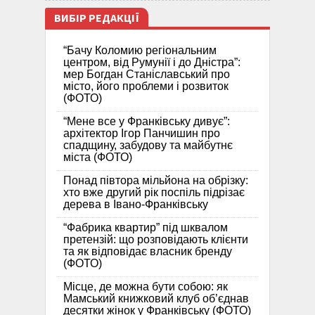
ВИБІР РЕДАКЦІЇ
“Бачу Коломию регіональним
центром, від Румунії і до Дністра”:
мер Богдан Станіславський про
місто, його проблеми і розвиток
(ФОТО)
“Мене все у Франківську дивує”:
архітектор Ігор Панчишин про
спадщину, забудову та майбутнє
міста (ФОТО)
Понад півтора мільйона на обрізку:
хто вже другий рік поспіль підрізає
дерева в Івано-Франківську
“Фабрика квартир” під шквалом
претензій: що розповідають клієнти
та як відповідає власник бренду
(ФОТО)
Місце, де можна бути собою: як
Мамський книжковий клуб об’єднав
десятки жінок у Франківську (ФОТО)