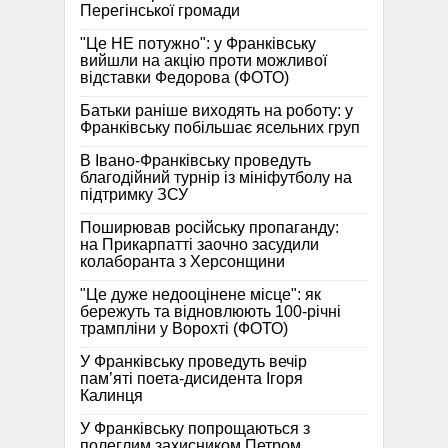
Перегінської громади
"Це НЕ потужно": у Франківську
вийшли на акцію проти можливої
відставки Федорова (ФОТО)
Батьки раніше виходять на роботу: у
Франківську побільшає ясельних груп
В Івано-Франківську проведуть
благодійний турнір із мініфутболу на
підтримку ЗСУ
Поширював російську пропаганду:
на Прикарпатті заочно засудили
колаборанта з Херсонщини
"Це дуже недооцінене місце": як
бережуть та відновлюють 100-річні
трампліни у Ворохті (ФОТО)
У Франківську проведуть вечір
пам’яті поета-дисидента Ігоря
Калинця
У Франківську попрощаються з
полеглим захисником Петром