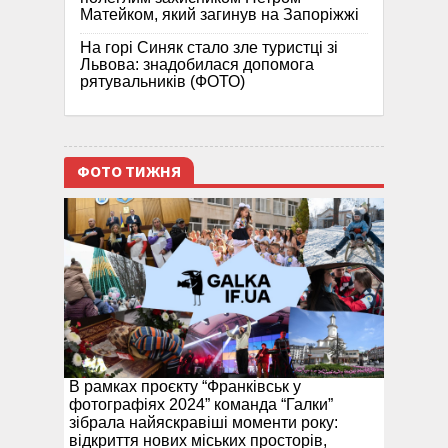
Матейком, який загинув на Запоріжжі
На горі Синяк стало зле туристці зі
Львова: знадобилася допомога
рятувальників (ФОТО)
ФОТО ТИЖНЯ
В рамках проєкту “Франківськ у
фотографіях 2024” команда “Галки”
зібрала найяскравіші моменти року:
відкриття нових міських просторів,