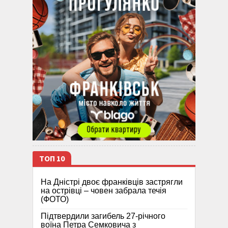
ТОП 10
На Дністрі двоє франківців застрягли
на острівці – човен забрала течія
(ФОТО)
Підтвердили загибель 27-річного
воїна Петра Семковича з