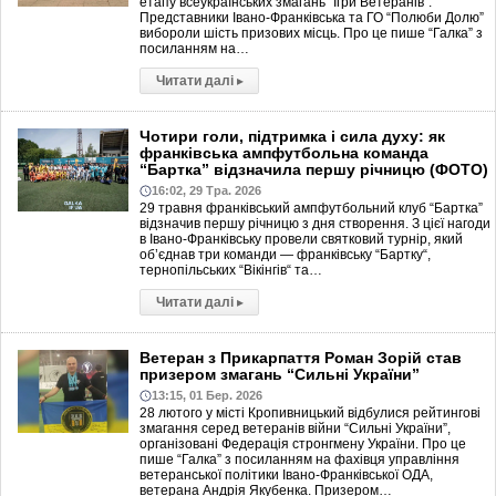
етапу всеукраїнських змагань “Ігри Ветеранів”.
Представники Івано-Франківська та ГО “Полюби Долю”
вибороли шість призових місць. Про це пише “Галка” з
посиланням на…
Читати далі
▸
Чотири голи, підтримка і сила духу: як
франківська ампфутбольна команда
“Бартка” відзначила першу річницю (ФОТО)
16:02, 29 Тра. 2026
29 травня франківський ампфутбольний клуб “Бартка”
відзначив першу річницю з дня створення. З цієї нагоди
в Івано-Франківську провели святковий турнір, який
об’єднав три команди — франківську “Бартку“,
тернопільських “Вікінгів“ та…
Читати далі
▸
Ветеран з Прикарпаття Роман Зорій став
призером змагань “Сильні України”
13:15, 01 Бер. 2026
28 лютого у місті Кропивницький відбулися рейтингові
змагання серед ветеранів війни “Сильні України”,
організовані Федерація стронгмену України. Про це
пише “Галка” з посиланням на фахівця управління
ветеранської політики Івано-Франківської ОДА,
ветерана Андрія Якубенка. Призером…