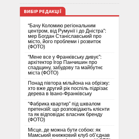
ВИБІР РЕДАКЦІЇ
“Бачу Коломию регіональним
центром, від Румунії і до Дністра”:
мер Богдан Станіславський про
місто, його проблеми і розвиток
(ФОТО)
“Мене все у Франківську дивує”:
архітектор Ігор Панчишин про
спадщину, забудову та майбутнє
міста (ФОТО)
Понад півтора мільйона на обрізку:
хто вже другий рік поспіль підрізає
дерева в Івано-Франківську
“Фабрика квартир” під шквалом
претензій: що розповідають клієнти
та як відповідає власник бренду
(ФОТО)
Місце, де можна бути собою: як
Мамський книжковий клуб об’єднав