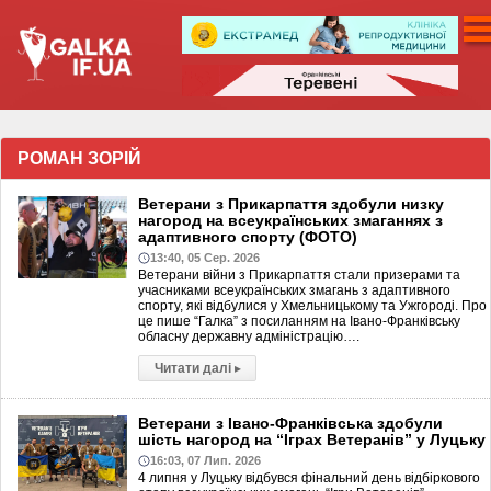
РОМАН ЗОРІЙ
Ветерани з Прикарпаття здобули низку
нагород на всеукраїнських змаганнях з
адаптивного спорту (ФОТО)
13:40, 05 Сер. 2026
Ветерани війни з Прикарпаття стали призерами та
учасниками всеукраїнських змагань з адаптивного
спорту, які відбулися у Хмельницькому та Ужгороді. Про
це пише “Галка” з посиланням на Івано-Франківську
обласну державну адміністрацію….
Читати далі
▸
Ветерани з Івано-Франківська здобули
шість нагород на “Іграх Ветеранів” у Луцьку
16:03, 07 Лип. 2026
4 липня у Луцьку відбувся фінальний день відбіркового