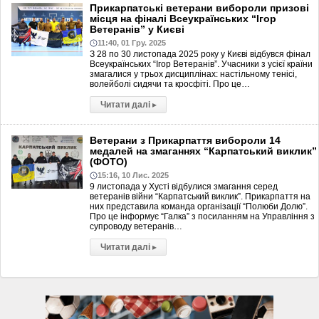
Прикарпатські ветерани вибороли призові
місця на фіналі Всеукраїнських “Ігор
Ветеранів” у Києві
11:40, 01 Гру. 2025
З 28 по 30 листопада 2025 року у Києві відбувся фінал
Всеукраїнських “Ігор Ветеранів”. Учасники з усієї країни
змагалися у трьох дисциплінах: настільному тенісі,
волейболі сидячи та кросфіті. Про це…
Читати далі
▸
Ветерани з Прикарпаття вибороли 14
медалей на змаганнях “Карпатський виклик”
(ФОТО)
15:16, 10 Лис. 2025
9 листопада у Хусті відбулися змагання серед
ветеранів війни “Карпатський виклик”. Прикарпаття на
них представила команда організації “Полюби Долю”.
Про це інформує “Галка” з посиланням на Управління з
супроводу ветеранів…
Читати далі
▸