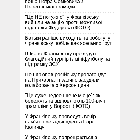
воїна Петра Семковича з
Перегінської громади
"Це НЕ потужно": у Франківську
вийшли на акцію проти можливої
відставки Федорова (ФОТО)
Батьки раніше виходять на роботу: у
Франківську побільшає ясельних груп
В Івано-Франківську проведуть
благодійний турнір із мініфутболу на
підтримку ЗСУ
Поширював російську пропаганду:
на Прикарпатті заочно засудили
колаборанта з Херсонщини
"Це дуже недооцінене місце": як
бережуть та відновлюють 100-річні
трампліни у Ворохті (ФОТО)
У Франківську проведуть вечір
пам’яті поета-дисидента Ігоря
Калинця
У Франківську попрощаються з