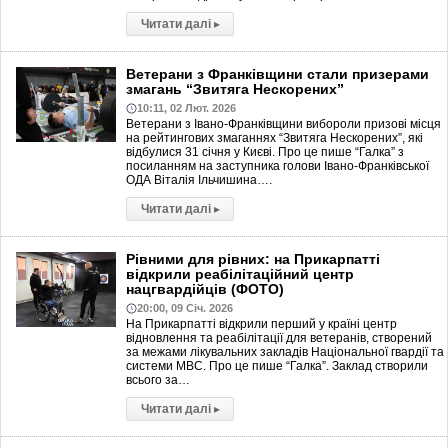
Читати далі
▸
Ветерани з Франківщини стали призерами
змагань “Звитяга Нескорених”
10:11, 02 Лют. 2026
Ветерани з Івано-Франківщини вибороли призові місця
на рейтингових змаганнях “Звитяга Нескорених”, які
відбулися 31 січня у Києві. Про це пише “Галка” з
посиланням на заступника голови Івано-Франківської
ОДА Віталія Ільчишина….
Читати далі
▸
Рівними для рівних: на Прикарпатті
відкрили реабілітаційний центр
нацгвардійців (ФОТО)
20:00, 09 Січ. 2026
На Прикарпатті відкрили перший у країні центр
відновлення та реабілітації для ветеранів, створений
за межами лікувальних закладів Національної гвардії та
системи МВС. Про це пише “Галка”. Заклад створили
всього за…
Читати далі
▸