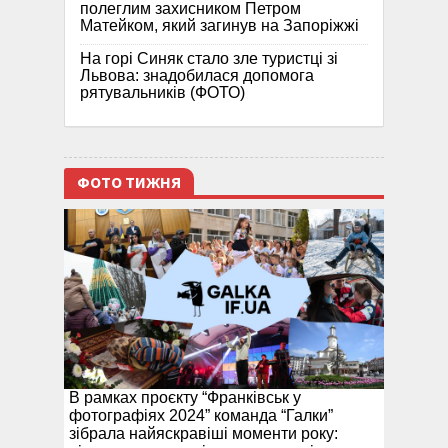
полеглим захисником Петром
Матейком, який загинув на Запоріжжі
На горі Синяк стало зле туристці зі
Львова: знадобилася допомога
рятувальників (ФОТО)
ФОТО ТИЖНЯ
В рамках проєкту “Франківськ у
фотографіях 2024” команда “Галки”
зібрала найяскравіші моменти року: