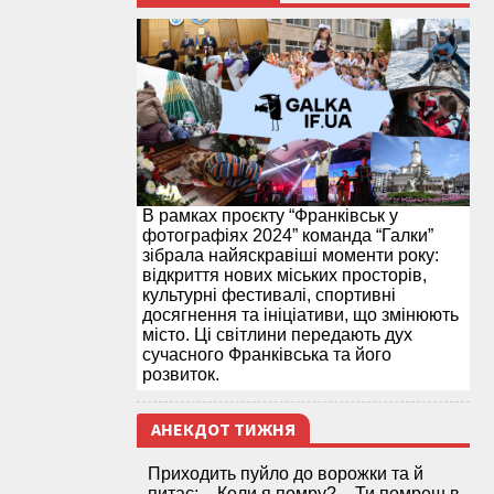
В рамках проєкту “Франківськ у
фотографіях 2024” команда “Галки”
зібрала найяскравіші моменти року:
відкриття нових міських просторів,
культурні фестивалі, спортивні
досягнення та ініціативи, що змінюють
місто. Ці світлини передають дух
сучасного Франківська та його
розвиток.
АНЕКДОТ ТИЖНЯ
Приходить пуйло до ворожки та й
питає: – Коли я помру? – Ти помреш в