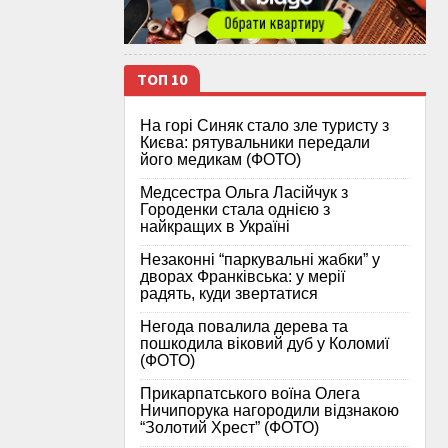
ТОП 10
На горі Синяк стало зле туристу з
Києва: рятувальники передали
його медикам (ФОТО)
Медсестра Ольга Ласійчук з
Городенки стала однією з
найкращих в Україні
Незаконні “паркувальні жабки” у
дворах Франківська: у мерії
радять, куди звертатися
Негода повалила дерева та
пошкодила віковий дуб у Коломиї
(ФОТО)
Прикарпатського воїна Олега
Ничипорука нагородили відзнакою
“Золотий Хрест” (ФОТО)