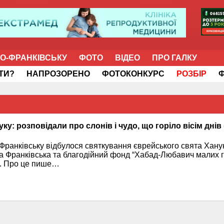
НО-ФРАНКІВСЬКУ
ФОТО
ВІДЕО
ПРО ГАЛКУ
ІТИ?
НАПРОЗОРЕНО
ФОТОКОНКУРС
РОЗБІР
ку: розповідали про слонів і чудо, що горіло вісім днів
 Франківську відбулося святкування єврейського свята Ханук
а Франківська та благодійний фонд “Хабад-Любавич малих 
и“. Про це пише…