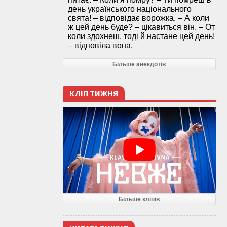
день українського національного
свята! – відповідає ворожка. – А коли
ж цей день буде? – цікавиться він. – От
коли здохнеш, тоді й настане цей день!
– відповіла вона.
Більше анекдотів
КЛІП ТИЖНЯ
Більше кліпів