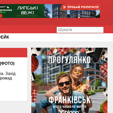
ФЕЙК
 (ФОТО)
а. Захід
громад