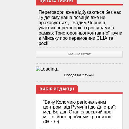
ЦИТАТА ТИЖНЯ
Переговори вже відбуваються без нас
і у дечому наша позиція вже не
враховується, - Вадим Черниш,
учасник переговорів із росіянами в
рамках Тристоронньої контактної групи
в Мінську про перемовини США та
росії
Більше цитат
Погода на 2 тижні
ВИБІР РЕДАКЦІЇ
“Бачу Коломию регіональним
центром, від Румунії і до Дністра”:
мер Богдан Станіславський про
місто, його проблеми і розвиток
(ФОТО)