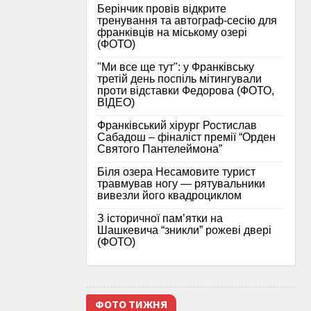
Берінчик провів відкрите
тренування та автограф-сесію для
франківців на міському озері
(ФОТО)
"Ми все ще тут": у Франківську
третій день поспіль мітингували
проти відставки Федорова (ФОТО,
ВІДЕО)
Франківський хірург Ростислав
Сабадош – фіналіст премії “Орден
Святого Пантелеймона”
Біля озера Несамовите турист
травмував ногу — рятувальники
вивезли його квадроциклом
З історичної памʼятки на
Шашкевича “зникли” рожеві двері
(ФОТО)
ФОТО ТИЖНЯ