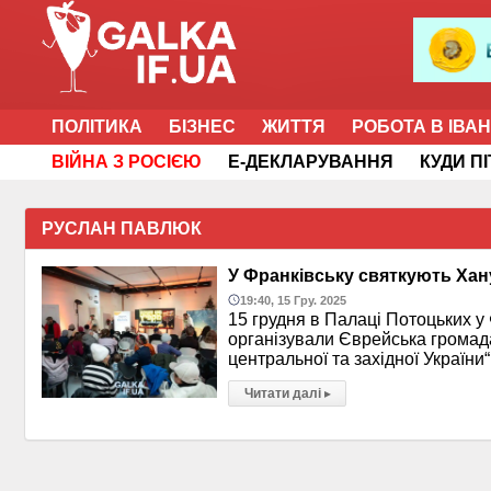
ПОЛІТИКА
БІЗНЕС
ЖИТТЯ
РОБОТА В ІВА
ВІЙНА З РОСІЄЮ
Е-ДЕКЛАРУВАННЯ
КУДИ П
РУСЛАН ПАВЛЮК
У Франківську святкують Хану
19:40, 15 Гру. 2025
15 грудня в Палаці Потоцьких у
організували Єврейська громад
центральної та західної Україн
Читати далі
▸