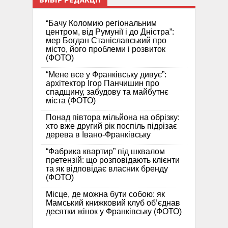
“Бачу Коломию регіональним
центром, від Румунії і до Дністра”:
мер Богдан Станіславський про
місто, його проблеми і розвиток
(ФОТО)
“Мене все у Франківську дивує”:
архітектор Ігор Панчишин про
спадщину, забудову та майбутнє
міста (ФОТО)
Понад півтора мільйона на обрізку:
хто вже другий рік поспіль підрізає
дерева в Івано-Франківську
“Фабрика квартир” під шквалом
претензій: що розповідають клієнти
та як відповідає власник бренду
(ФОТО)
Місце, де можна бути собою: як
Мамський книжковий клуб об’єднав
десятки жінок у Франківську (ФОТО)