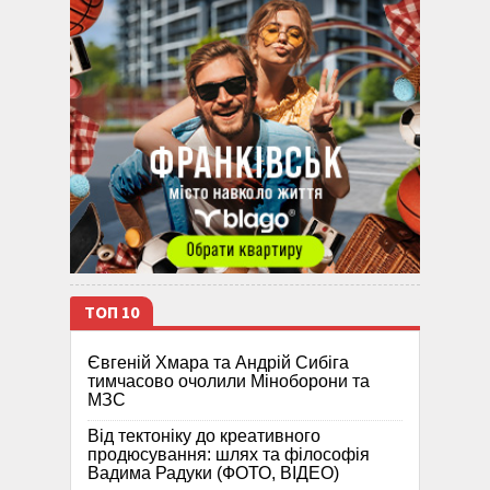
ТОП 10
Євгеній Хмара та Андрій Сибіга
тимчасово очолили Міноборони та
МЗС
Від тектоніку до креативного
продюсування: шлях та філософія
Вадима Радуки (ФОТО, ВІДЕО)