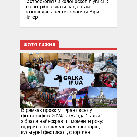
Гастроскопія чи колоноскопія уві сні:
що потрібно знати пацієнтам —
розповідає анестезіологиня Віра
Чигер
ФОТО ТИЖНЯ
В рамках проєкту “Франківськ у
фотографіях 2024” команда “Галки”
зібрала найяскравіші моменти року:
відкриття нових міських просторів,
культурні фестивалі, спортивні