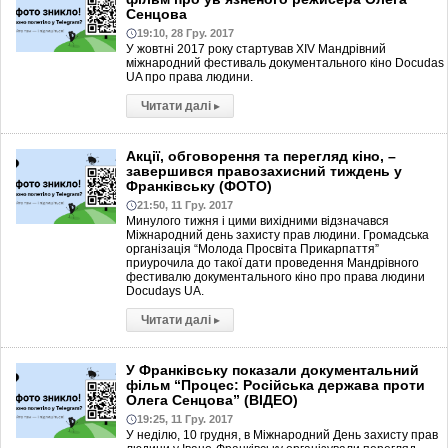
Сенцова
19:10, 28 Гру. 2017
У жовтні 2017 року стартував ХІV Мандрівний
міжнародний фестиваль документального кіно Docudas
UA про права людини.
Читати далі
▸
Акції, обговорення та перегляд кіно, –
завершився правозахисний тиждень у
Франківську (ФОТО)
21:50, 11 Гру. 2017
Минулого тижня і цими вихідними відзначався
Міжнародний день захисту прав людини. Громадська
організація “Молода Просвіта Прикарпаття”
приурочила до такої дати проведення Мандрівного
фестивалю документального кіно про права людини
Docudays UA.
Читати далі
▸
У Франківську показали документальний
фільм “Процес: Російська держава проти
Олега Сенцова” (ВІДЕО)
19:25, 11 Гру. 2017
У неділю, 10 грудня, в Міжнародний День захисту прав