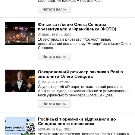
свої праці, які написав у тюрмі в Росії.
Читати далі
▸
Фільм за п’єсою Олега Сенцова
презентували у Франківську (ФОТО)
19:01, 16 Лис. 2020
16 листопада в кінотеатрі “Космос” триває
допрем’єрний показ фільму “Номери” за п’єсою Олега
Сенцова.
Читати далі
▸
Оскароносний режисер закликав Росію
звільнити Олега Сенцова
15:12, 26 Лют. 2019
Лауреат премії «Оскар», мексиканський режисер
Альфонсо Куарон закликав звільнити утримуваного в
Росії українського режисера Олега Сенцова.
Читати далі
▸
Російські тюремники відправили до
Сенцова свого священика
09:46, 06 Сер. 2018
Українського політв’язня, режисера Олега Сенцова в