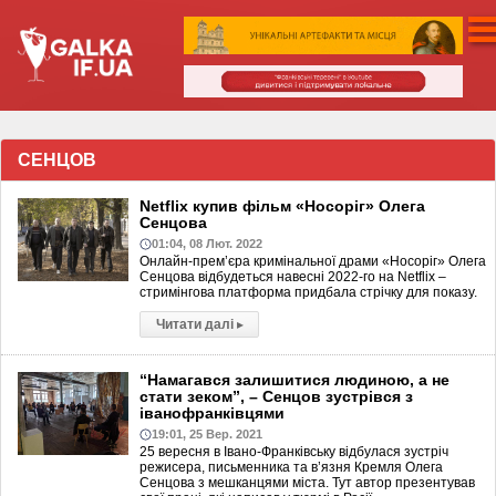
СЕНЦОВ
Netflix купив фільм «Носоріг» Олега
Сенцова
01:04, 08 Лют. 2022
Онлайн-прем’єра кримінальної драми «Носоріг» Олега
Сенцова відбудеться навесні 2022-го на Netflix –
стримінгова платформа придбала стрічку для показу.
Читати далі
▸
“Намагався залишитися людиною, а не
стати зеком”, – Сенцов зустрівся з
іванофранківцями
19:01, 25 Вер. 2021
25 вересня в Івано-Франківську відбулася зустріч
режисера, письменника та в’язня Кремля Олега
Сенцова з мешканцями міста. Тут автор презентував