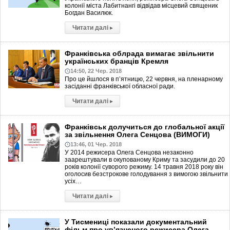
колонії міста Лабитнангі відвідав місцевий священик
Богдан Василюк.
Читати далі
▸
Франківська облрада вимагає звільнити
українських бранців Кремля
14:50, 22 Чер. 2018
Про це йшлося в п’ятницю, 22 червня, на пленарному
засіданні франківської обласної ради.
Читати далі
▸
Франківськ долучиться до глобальної акції
за звільнення Олега Сенцова (ВИМОГИ)
13:46, 01 Чер. 2018
У 2014 режисера Олега Сенцова незаконно
заарештували в окупованому Криму та засудили до 20
років колонії суворого режиму. 14 травня 2018 року він
оголосив безстрокове голодування з вимогою звільнити
усіх…
Читати далі
▸
У Тисмениці показали документальний
фільм про ув’язненого режисера Олега