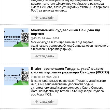
людини у Івано-Франківську організували перегляд
документального фільму про українського режисера
Олега Сенцова, якого утримують у в’язниці на території
Росії, за звинуваченням…
Читати далі
▸
Московський суд залишив Сенцова під
вартою
13:53, 24 Жов. 2014
Мосміськсуд в п’ятницю залишив під вартою
українського режисера Олега Сенцова, обвинуваченого
в підготовці терактів у Криму.
Читати далі
▸
В місті розпочався Тиждень українського
кіно на підтримку режисера Сенцова (ФОТО)
18:40, 02 Жов. 2014
В Івано-Франківську розпочався Тиждень українського
кіно, який започаткований допомогти родині
затриманого українського режисера Олега Сенцова.
Його, нагадаємо, ще в травні в Криму заарештувала
російська ФСБ.
Читати далі
▸