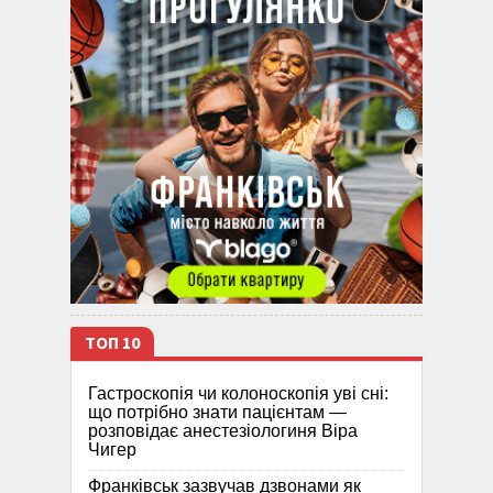
ТОП 10
Гастроскопія чи колоноскопія уві сні:
що потрібно знати пацієнтам —
розповідає анестезіологиня Віра
Чигер
Франківськ зазвучав дзвонами як