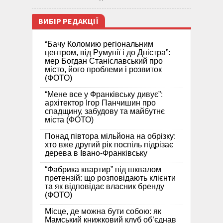
ВИБІР РЕДАКЦІЇ
“Бачу Коломию регіональним
центром, від Румунії і до Дністра”:
мер Богдан Станіславський про
місто, його проблеми і розвиток
(ФОТО)
“Мене все у Франківську дивує”:
архітектор Ігор Панчишин про
спадщину, забудову та майбутнє
міста (ФОТО)
Понад півтора мільйона на обрізку:
хто вже другий рік поспіль підрізає
дерева в Івано-Франківську
“Фабрика квартир” під шквалом
претензій: що розповідають клієнти
та як відповідає власник бренду
(ФОТО)
Місце, де можна бути собою: як
Мамський книжковий клуб об’єднав