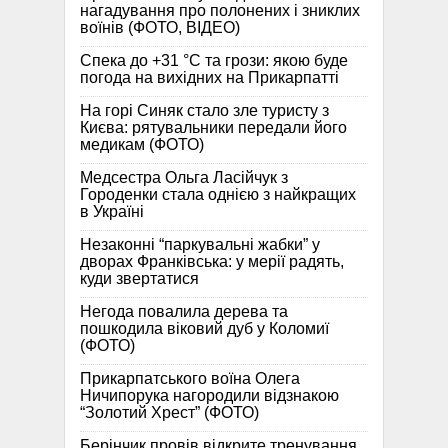
нагадування про полонених і зниклих
воїнів (ФОТО, ВІДЕО)
Спека до +31 °C та грози: якою буде
погода на вихідних на Прикарпатті
На горі Синяк стало зле туристу з
Києва: рятувальники передали його
медикам (ФОТО)
Медсестра Ольга Ласійчук з
Городенки стала однією з найкращих
в Україні
Незаконні “паркувальні жабки” у
дворах Франківська: у мерії радять,
куди звертатися
Негода повалила дерева та
пошкодила віковий дуб у Коломиї
(ФОТО)
Прикарпатського воїна Олега
Ничипорука нагородили відзнакою
“Золотий Хрест” (ФОТО)
Берінчик провів відкрите тренування