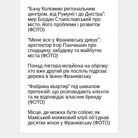
“Бачу Коломию регіональним
центром, від Румунії і до Дністра”:
мер Богдан Станіславський про
місто, його проблеми і розвиток
(ФОТО)
“Мене все у Франківську дивує”:
архітектор Ігор Панчишин про
спадщину, забудову та майбутнє
міста (ФОТО)
Понад півтора мільйона на обрізку:
хто вже другий рік поспіль підрізає
дерева в Івано-Франківську
“Фабрика квартир” під шквалом
претензій: що розповідають клієнти
та як відповідає власник бренду
(ФОТО)
Місце, де можна бути собою: як
Мамський книжковий клуб об’єднав
десятки жінок у Франківську (ФОТО)