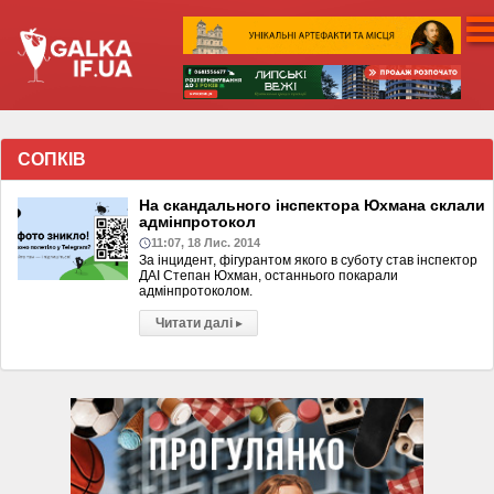
СОПКІВ
На скандального інспектора Юхмана склали
адмінпротокол
11:07, 18 Лис. 2014
За інцидент, фігурантом якого в суботу став інспектор
ДАІ Степан Юхман, останнього покарали
адмінпротоколом.
Читати далі
▸