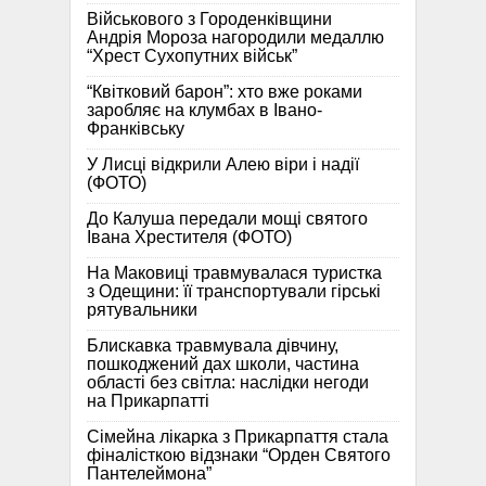
Військового з Городенківщини
Андрія Мороза нагородили медаллю
“Хрест Сухопутних військ”
“Квітковий барон”: хто вже роками
заробляє на клумбах в Івано-
Франківську
У Лисці відкрили Алею віри і надії
(ФОТО)
До Калуша передали мощі святого
Івана Хрестителя (ФОТО)
На Маковиці травмувалася туристка
з Одещини: її транспортували гірські
рятувальники
Блискавка травмувала дівчину,
пошкоджений дах школи, частина
області без світла: наслідки негоди
на Прикарпатті
Сімейна лікарка з Прикарпаття стала
фіналісткою відзнаки “Орден Святого
Пантелеймона”