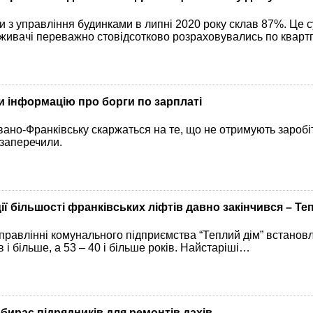
и з управління будинками в липні 2020 року склав 87%. Це 
поживачі переважно стовідсотково розраховувались по квартп
и інформацію про борги по зарплаті
вано-Франківську скаржаться на те, що не отримують заробіт
 заперечили.
ї більшості франківських ліфтів давно закінчився – Те
правлінні комунального підприємства “Теплий дім” встанов
ів і більше, а 53 – 40 і більше років. Найстаріші…
дбирає підрядників для ремонтів дахів