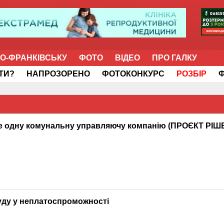
НО-ФРАНКІВСЬКУ
ФОТО
ВІДЕО
ПРО ГАЛКУ
ІТИ?
НАПРОЗОРЕНО
ФОТОКОНКУРС
РОЗБІР
ще одну комунальну управляючу компанію (ПРОЄКТ РІ
уду у неплатоспроможності