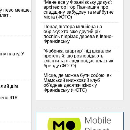
“Мене все у Франківську дивує”:
архітектор Ігор Панчишин про
суттєво менше,
спадщину, забудову та майбутнє
латі.
міста (ФОТО)
Понад півтора мільйона на
обрізку: хто вже другий рік
поспіль підрізає дерева в Івано-
Франківську
“Фабрика квартир” під шквалом
ну плату. У
претензій: що розповідають
клієнти та як відповідає власник
бренду (ФОТО)
Місце, де можна бути собою: як
Мамський книжковий клуб
об’єднав десятки жінок у
плий дім
Франківську (ФОТО)
лено 418