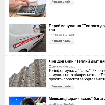
Читати далі
▸
Перейменування “Теплого дом
грн.
18:08, 07 Тра. 2022
Читати далі
▸
Ліквідований “Теплий дім” н
15:46, 09 Лют. 2021
Як інформувала “Галка”, 28 січн
комунального підприємства «Те
просять погасити заборгованіст
Читати далі
▸
Мешканці франківської багат
15:01, 10 Гру. 2020