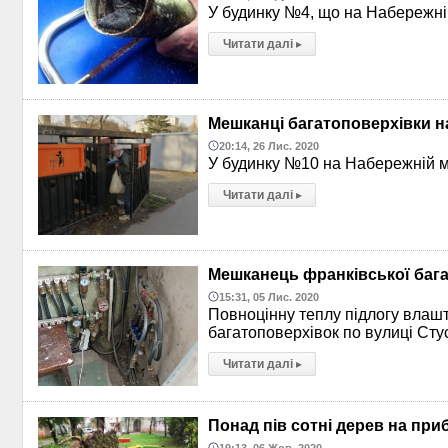
У будинку №4, що на Набережній
Читати далі
▸
Мешканці багатоповерхівки н
20:14, 26 Лис. 2020
У будинку №10 на Набережній меш
Читати далі
▸
Мешканець франківської багат
15:31, 05 Лис. 2020
Повноцінну теплу підлогу влашт
багатоповерхівок по вулиці Сту
Читати далі
▸
Понад пів сотні дерев на при
19:13, 06 Жов. 2020