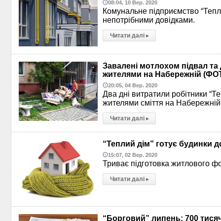
08:04, 10 Вер. 2020
Комунальне підприємство “Тепли
непотрібними довідками.
Читати далі
▸
Завалені мотлохом підвал та 
жителями на Набережній (ФО
20:05, 04 Вер. 2020
Два дні витратили робітники “Т
жителями сміття на Набережній
Читати далі
▸
“Теплий дім” готує будинки д
15:07, 02 Вер. 2020
Триває підготовка житлового фо
Читати далі
▸
“Борговий” липень: 700 тися