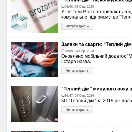
08:06, 05 Сер. 2020
У системі Prozorro тривають тен
комунальне підприємство “Тепли
Читати далі
▸
Заявки та скарги: “Теплий ді
20:09, 04 Сер. 2020
Оновлено мобільний додаток “МІ
і стара назва.
Читати далі
▸
“Теплий дім” минулого року в
10:47, 04 Сер. 2020
КП “Теплий дім” за 2019 рік пола
Читати далі
▸