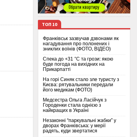
ТОП 10
Франківськ зазвучав дзвонами як
нагадування про полонених і
зниклих воїнів (ФОТО, ВІДЕО)
Спека до +31 °C та грози: якою
буде погода на вихідних на
Прикарпатті
На горі Синяк стало зле туристу з
Києва: рятувальники передали
його медикам (ФОТО)
Медсестра Ольга Ласійчук з
Городенки стала однією з
найкращих в Україні
Незаконні “паркувальні жабки” у
дворах Франківська: у мерії
радять, куди звертатися