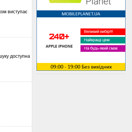
иком виступає
ошуку доступна