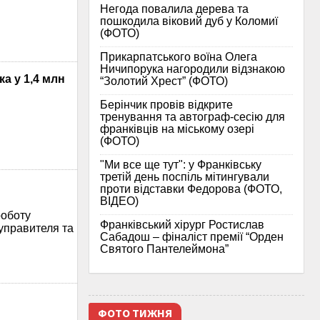
Негода повалила дерева та
пошкодила віковий дуб у Коломиї
(ФОТО)
Прикарпатського воїна Олега
Ничипорука нагородили відзнакою
а у 1,4 млн
“Золотий Хрест” (ФОТО)
Берінчик провів відкрите
тренування та автограф-сесію для
франківців на міському озері
(ФОТО)
"Ми все ще тут": у Франківську
третій день поспіль мітингували
проти відставки Федорова (ФОТО,
ВІДЕО)
роботу
Франківський хірург Ростислав
управителя та
Сабадош – фіналіст премії “Орден
Святого Пантелеймона”
ФОТО ТИЖНЯ