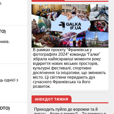
ю.
ТО)
ників.
В рамках проєкту “Франківськ у
фотографіях 2024” команда “Галки”
зібрала найяскравіші моменти року:
відкриття нових міських просторів,
культурні фестивалі, спортивні
досягнення та ініціативи, що змінюють
місто. Ці світлини передають дух
 однієї з
сучасного Франківська та його
розвиток.
АНЕКДОТ ТИЖНЯ
ФОТО)
Приходить пуйло до ворожки та й
питає: – Коли я помру? – Ти помреш в