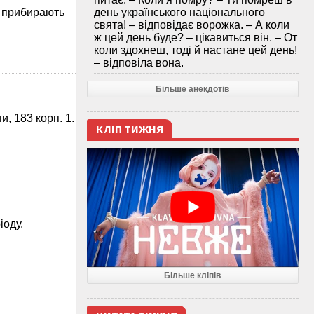
день українського національного
” прибирають
свята! – відповідає ворожка. – А коли
ж цей день буде? – цікавиться він. – От
коли здохнеш, тоді й настане цей день!
– відповіла вона.
Більше анекдотів
, 183 корп. 1.
КЛІП ТИЖНЯ
іоду.
Більше кліпів