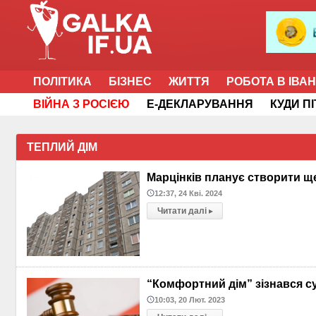
ПОЛІТИКА
БІЗНЕС
ЖИТТЯ
РОБОТА В ІВА
ВІЙНА З РОСІЄЮ
Е-ДЕКЛАРУВАННЯ
КУДИ П
ТЕПЛИЙ ДІМ
Марцінків планує створити 
12:37, 24 Кві. 2024
Читати далі
▸
“Комфортний дім” зізнався с
10:03, 20 Лют. 2023