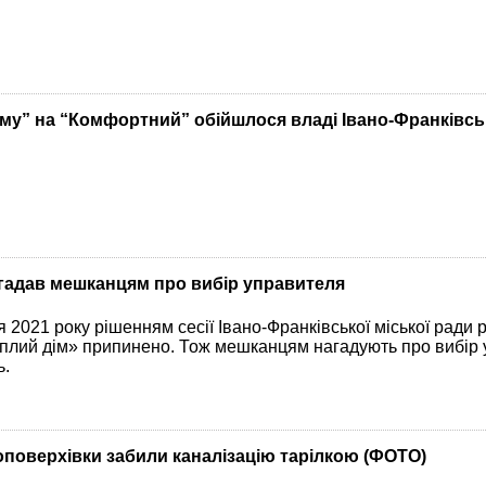
у” на “Комфортний” обійшлося владі Івано-Франківськ
агадав мешканцям про вибір управителя
я 2021 року рішенням сесії Івано-Франківської міської ради 
плий дім» припинено. Тож мешканцям нагадують про вибір 
ь.
оповерхівки забили каналізацію тарілкою (ФОТО)