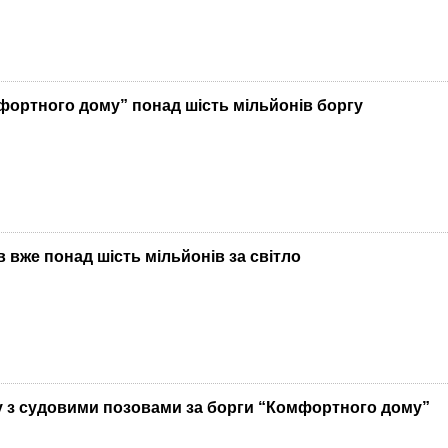
фортного дому” понад шість мільйонів боргу
 вже понад шість мільйонів за світло
у з судовими позовами за борги “Комфортного дому”