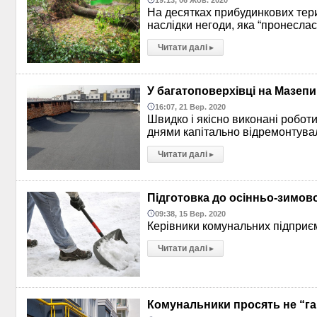
На десятках прибудинкових тер
наслідки негоди, яка “пронеслас
Читати далі
▸
У багатоповерхівці на Мазеп
16:07, 21 Вер. 2020
Швидко і якісно виконані роботи
днями капітально відремонтува
Читати далі
▸
Підготовка до осінньо-зимово
09:38, 15 Вер. 2020
Керівники комунальних підприєм
Читати далі
▸
Комунальники просять не “га