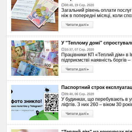
08:48, 19 Сер. 2020
Загальний рівень оплати послуг
ніж в попередні місяці, коли с
Читати далі
▸
У “Теплому домі” спростувал
10:37, 07 Сер. 2020
Працівники КП «Теплий дім» в І
підприємстві наявність боргів –
Читати далі
▸
Паспортний строк експлуатаці
09:40, 06 Сер. 2020
У будинках, що перебувають в у
ліфтів. З них 260 – віком 30 рок
Читати далі
▸
“Теплий дім” на конкурсах ві