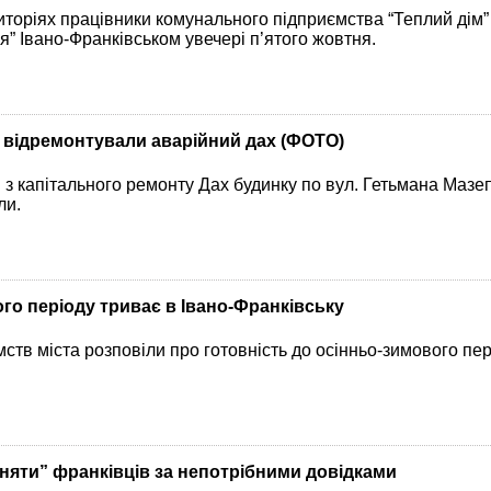
иторіях працівники комунального підприємства “Теплий дім
я” Івано-Франківськом увечері п’ятого жовтня.
и відремонтували аварійний дах (ФОТО)
 з капітального ремонту Дах будинку по вул. Гетьмана Мазепи
ли.
го періоду триває в Івано-Франківську
ств міста розповіли про готовність до осінньо-зимового пер
няти” франківців за непотрібними довідками