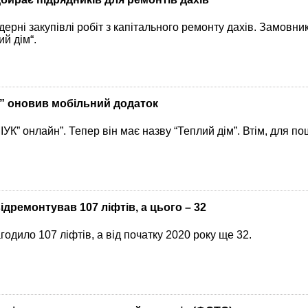
дерні закупівлі робіт з капітального ремонту дахів. Замовн
й дім“.
м” оновив мобільний додаток
УК” онлайн”. Тепер він має назву “Теплий дім”. Втім, для п
ідремонтував 107 ліфтів, а цього – 32
годило 107 ліфтів, а від початку 2020 року ще 32.