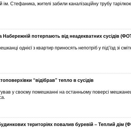
 ім. Стефаника, жителі забили каналізаційну трубу тарілко
а Набережній потерпають від неадекватних сусідів (ФО
канці однієї з квартир приносять непотріб у під’їзд зі сміт
оповерхівки “відібрав” тепло в сусідів
ував у своєму помешканні на останньому поверсі мешканець
са.
будинкових територіях повалив буревій – Теплий дім (