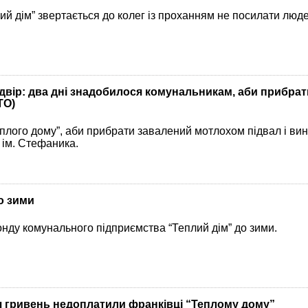
й дім” звертається до колег із проханням не посилати люде
двір: два дні знадобилося комунальникам, аби прибрат
ТО)
еплого дому”, аби прибрати завалений мотлохом підвал і вин
 ім. Стефаника.
о зими
нду комунального підприємства “Теплий дім” до зими.
ч гривень недоплатили франківці “Теплому дому”