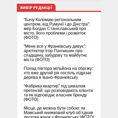
ВИБІР РЕДАКЦІЇ
“Бачу Коломию регіональним
центром, від Румунії і до Дністра”:
мер Богдан Станіславський про
місто, його проблеми і розвиток
(ФОТО)
“Мене все у Франківську дивує”:
архітектор Ігор Панчишин про
спадщину, забудову та майбутнє
міста (ФОТО)
Понад півтора мільйона на обрізку:
хто вже другий рік поспіль підрізає
дерева в Івано-Франківську
“Фабрика квартир” під шквалом
претензій: що розповідають клієнти
та як відповідає власник бренду
(ФОТО)
Місце, де можна бути собою: як
Мамський книжковий клуб об’єднав
десятки жінок у Франківську (ФОТО)