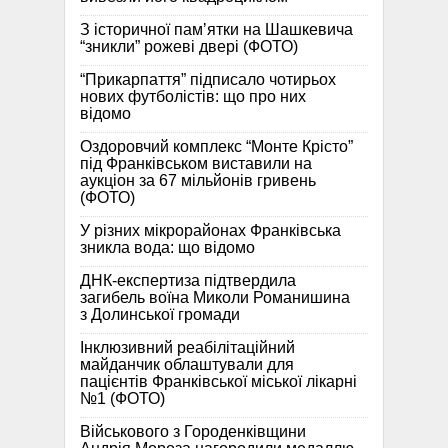
З історичної памʼятки на Шашкевича
“зникли” рожеві двері (ФОТО)
“Прикарпаття” підписало чотирьох
нових футболістів: що про них
відомо
Оздоровчий комплекс “Монте Крісто”
під Франківськом виставили на
аукціон за 67 мільйонів гривень
(ФОТО)
У різних мікрорайонах Франківська
зникла вода: що відомо
ДНК-експертиза підтвердила
загибель воїна Миколи Романишина
з Долинської громади
Інклюзивний реабілітаційний
майданчик облаштували для
пацієнтів Франківської міської лікарні
№1 (ФОТО)
Військового з Городенківщини