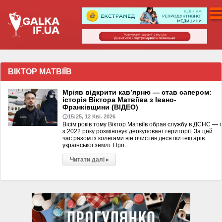
ВІКТОР МАТВІЇВ
Мріяв відкрити кав’ярню — став сапером:
історія Віктора Матвіїва з Івано-
Франківщини (ВІДЕО)
15:25, 12 Кві. 2026
Вісім років тому Віктор Матвіїв обрав службу в ДСНС — і
з 2022 року розміновує деокуповані території. За цей
час разом із колегами він очистив десятки гектарів
української землі. Про…
Читати далі
▸