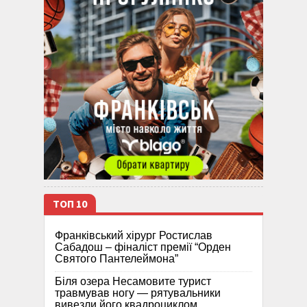
ТОП 10
Франківський хірург Ростислав
Сабадош – фіналіст премії “Орден
Святого Пантелеймона”
Біля озера Несамовите турист
травмував ногу — рятувальники
вивезли його квадроциклом