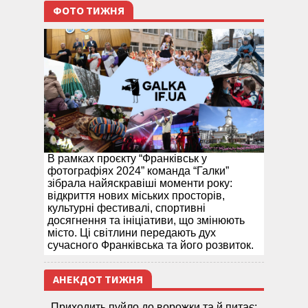
ФОТО ТИЖНЯ
В рамках проєкту “Франківськ у
фотографіях 2024” команда “Галки”
зібрала найяскравіші моменти року:
відкриття нових міських просторів,
культурні фестивалі, спортивні
досягнення та ініціативи, що змінюють
місто. Ці світлини передають дух
сучасного Франківська та його розвиток.
АНЕКДОТ ТИЖНЯ
Приходить пуйло до ворожки та й питає: