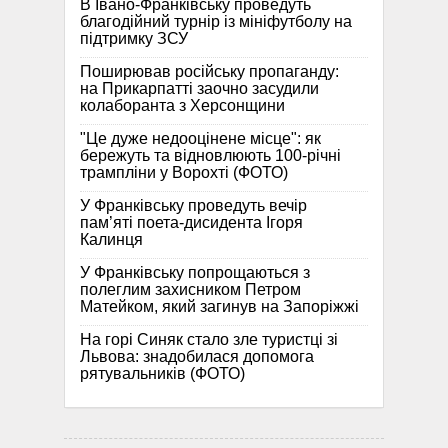
В Івано-Франківську проведуть
благодійний турнір із мініфутболу на
підтримку ЗСУ
Поширював російську пропаганду:
на Прикарпатті заочно засудили
колаборанта з Херсонщини
"Це дуже недооцінене місце": як
бережуть та відновлюють 100-річні
трампліни у Ворохті (ФОТО)
У Франківську проведуть вечір
пам’яті поета-дисидента Ігоря
Калинця
У Франківську попрощаються з
полеглим захисником Петром
Матейком, який загинув на Запоріжжі
На горі Синяк стало зле туристці зі
Львова: знадобилася допомога
рятувальників (ФОТО)