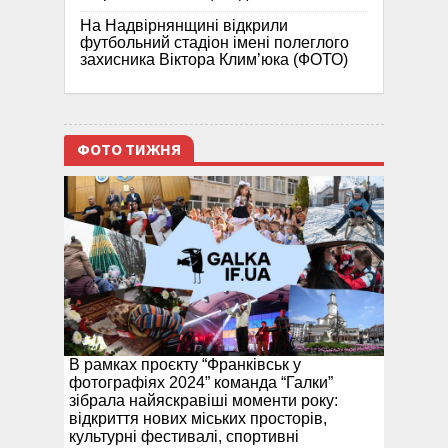
На Надвірнянщині відкрили
футбольний стадіон імені полеглого
захисника Віктора Клим’юка (ФОТО)
ФОТО ТИЖНЯ
В рамках проєкту “Франківськ у
фотографіях 2024” команда “Галки”
зібрала найяскравіші моменти року:
відкриття нових міських просторів,
культурні фестивалі, спортивні