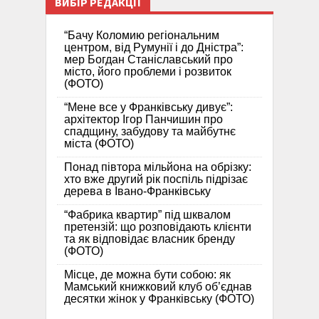
ВИБІР РЕДАКЦІЇ
“Бачу Коломию регіональним
центром, від Румунії і до Дністра”:
мер Богдан Станіславський про
місто, його проблеми і розвиток
(ФОТО)
“Мене все у Франківську дивує”:
архітектор Ігор Панчишин про
спадщину, забудову та майбутнє
міста (ФОТО)
Понад півтора мільйона на обрізку:
хто вже другий рік поспіль підрізає
дерева в Івано-Франківську
“Фабрика квартир” під шквалом
претензій: що розповідають клієнти
та як відповідає власник бренду
(ФОТО)
Місце, де можна бути собою: як
Мамський книжковий клуб об’єднав
десятки жінок у Франківську (ФОТО)