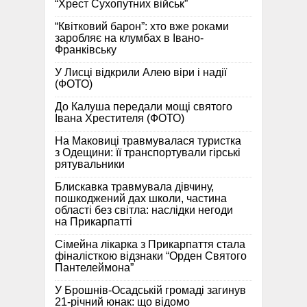
“Хрест Сухопутних військ”
“Квітковий барон”: хто вже роками
заробляє на клумбах в Івано-
Франківську
У Лисці відкрили Алею віри і надії
(ФОТО)
До Калуша передали мощі святого
Івана Хрестителя (ФОТО)
На Маковиці травмувалася туристка
з Одещини: її транспортували гірські
рятувальники
Блискавка травмувала дівчину,
пошкоджений дах школи, частина
області без світла: наслідки негоди
на Прикарпатті
Сімейна лікарка з Прикарпаття стала
фіналісткою відзнаки “Орден Святого
Пантелеймона”
У Брошнів-Осадській громаді загинув
21-річний юнак: що відомо