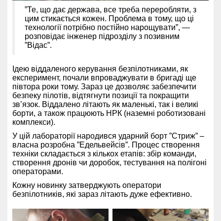
”Те, що дає держава, все треба переробляти, з
цим стикається кожен. Проблема в тому, що ці
технології потрібно постійно нарощувати”, —
розповідає інженер підрозділу з позивним
”Відас”.
Ідею віддаленого керування безпілотниками, як
експеримент, почали впроваджувати в бригаді ще
півтора роки тому. Зараз це дозволяє забезпечити
безпеку пілотів, відтягнути позиції та покращити
зв’язок. Віддалено літають як маленькі, так і великі
борти, а також працюють НРК (наземні роботизовані
комплекси).
У цій лабораторії народився ударний борт ”Стриж” –
власна розробна ”Едельвейсів”. Процес створення
техніки складається з кількох етапів: збір команди,
створення дронів чи доробок, тестування на полігоні
операторами.
Кожну новинку затверджують оператори
безпілотників, які зараз літають дуже ефективно.