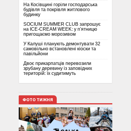
На Косівщині горіли господарська
будівля та покрівля житлового
будинку
SOCIUM SUMMER CLUB запрошує
на ICE-CREAM WEEK: у п'ятницю
пригощаємо морозивом
У Калуші планують демонтувати 32
самовільно встановлені кіоски та
павільйони
Двоє прикарпатців перевозили
зрубану деревину із заповідних
територій: їх судитимуть
ФОТО ТИЖНЯ