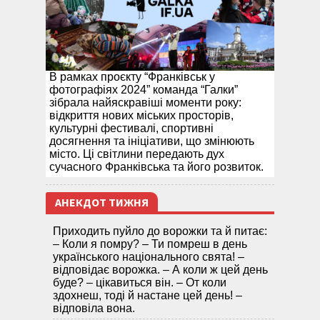
В рамках проєкту “Франківськ у
фотографіях 2024” команда “Галки”
зібрала найяскравіші моменти року:
відкриття нових міських просторів,
культурні фестивалі, спортивні
досягнення та ініціативи, що змінюють
місто. Ці світлини передають дух
сучасного Франківська та його розвиток.
АНЕКДОТ ТИЖНЯ
Приходить пуйло до ворожки та й питає:
– Коли я помру? – Ти помреш в день
українського національного свята! –
відповідає ворожка. – А коли ж цей день
буде? – цікавиться він. – От коли
здохнеш, тоді й настане цей день! –
відповіла вона.