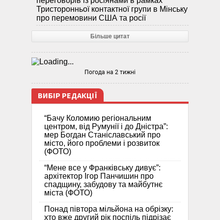
переговорів із росіянами в рамках
Тристоронньої контактної групи в Мінську
про перемовини США та росії
Більше цитат
Погода на 2 тижні
ВИБІР РЕДАКЦІЇ
“Бачу Коломию регіональним
центром, від Румунії і до Дністра”:
мер Богдан Станіславський про
місто, його проблеми і розвиток
(ФОТО)
“Мене все у Франківську дивує”:
архітектор Ігор Панчишин про
спадщину, забудову та майбутнє
міста (ФОТО)
Понад півтора мільйона на обрізку:
хто вже другий рік поспіль підрізає