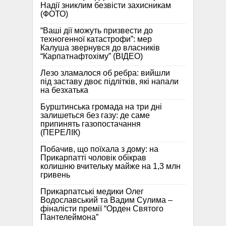
Надії зниклим безвісти захисникам
(ФОТО)
“Ваші дії можуть призвести до
техногенної катастрофи”: мер
Калуша звернувся до власників
“Карпатнафтохіму” (ВІДЕО)
Лезо зламалося об ребра: вийшли
під заставу двоє підлітків, які напали
на безхатька
Бурштинська громада на три дні
залишеться без газу: де саме
припинять газопостачання
(ПЕРЕЛІК)
Побачив, що поїхала з дому: на
Прикарпатті чоловік обікрав
колишню вчительку майже на 1,3 млн
гривень
Прикарпатські медики Олег
Водославський та Вадим Сулима –
фіналісти премії “Орден Святого
Пантелеймона”