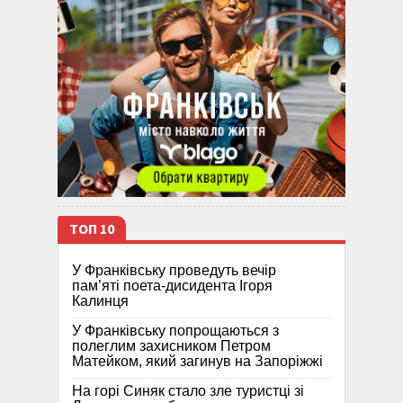
ТОП 10
У Франківську проведуть вечір
пам’яті поета-дисидента Ігоря
Калинця
У Франківську попрощаються з
полеглим захисником Петром
Матейком, який загинув на Запоріжжі
На горі Синяк стало зле туристці зі