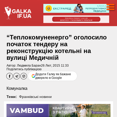
“Теплокомуненерго” оголосило
початок тендеру на
реконструкцію котельні на
вулиці Медичній
Автор:
Людмила Баран
26 Лют, 2015 11:33
Поділитись публікацією
Додати Галку як бажане
джерело в Google
Комуналка
Теми:
Франківські новини