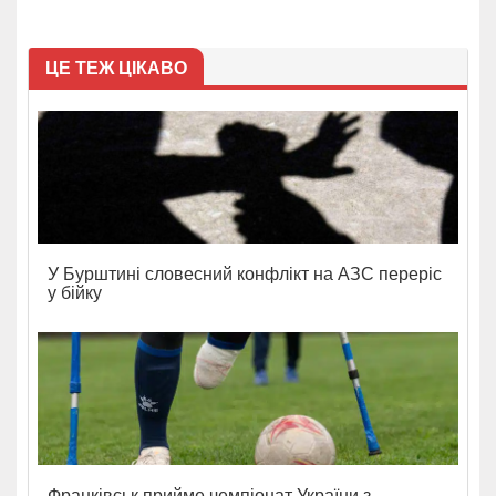
ЦЕ ТЕЖ ЦІКАВО
У Бурштині словесний конфлікт на АЗС переріс
у бійку
Франківськ прийме чемпіонат України з