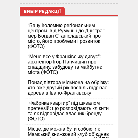
ВИБІР РЕДАКЦІЇ
“Бачу Коломию регіональним
центром, від Румунії і до Дністра”:
мер Богдан Станіславський про
місто, його проблеми і розвиток
(ФОТО)
“Мене все у Франківську дивує”:
архітектор Ігор Панчишин про
спадщину, забудову та майбутнє
міста (ФОТО)
Понад півтора мільйона на обрізку:
хто вже другий рік поспіль підрізає
дерева в Івано-Франківську
“Фабрика квартир” під шквалом
претензій: що розповідають клієнти
та як відповідає власник бренду
(ФОТО)
Місце, де можна бути собою: як
Мамський книжковий клуб об’єднав