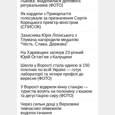
Львова: знадобилася допомога
рятувальників (ФОТО)
Як нардепи з Прикарпаття
голосували за призначення Сергія
Корецького прем’єр-міністром
(СПИСОК)
Захисника Юрія Ліпінського з
Тлумача нагородили медаллю
“Честь. Слава. Держава”
На Харківщині загинув 23-річний
Юрій Остап’юк з Калущини
Школа у Ворохті стала однією зі 150
пілотних по всій Україні — готує
лабораторії та чотири профілі до
вересня (ФОТО)
У Ворохті відкрили кінну станцію —
туристів возять на полонину з юшкою
та дегустацією сиру (ФОТО)
Через сильні дощі у Верховині
тимчасово обмежили
водопостачання