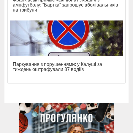
ампфутболу: “Бартка” запрошує вболівальників
на трибуни
Паркування з порушеннями: у Калуші за
тиждень оштрафували 87 водіїв