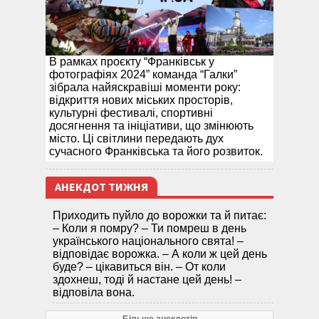
В рамках проєкту “Франківськ у
фотографіях 2024” команда “Галки”
зібрала найяскравіші моменти року:
відкриття нових міських просторів,
культурні фестивалі, спортивні
досягнення та ініціативи, що змінюють
місто. Ці світлини передають дух
сучасного Франківська та його розвиток.
АНЕКДОТ ТИЖНЯ
Приходить пуйло до ворожки та й питає:
– Коли я помру? – Ти помреш в день
українського національного свята! –
відповідає ворожка. – А коли ж цей день
буде? – цікавиться він. – От коли
здохнеш, тоді й настане цей день! –
відповіла вона.
Більше анекдотів