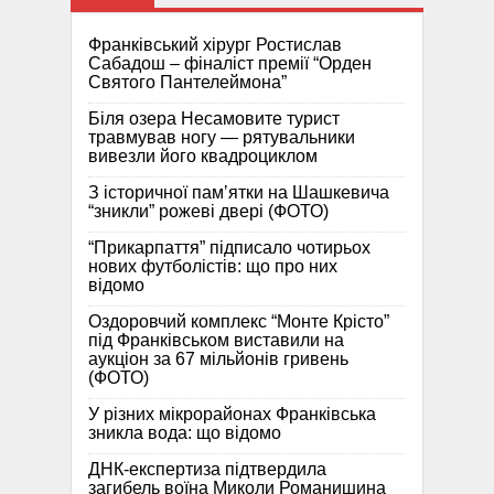
Франківський хірург Ростислав
Сабадош – фіналіст премії “Орден
Святого Пантелеймона”
Біля озера Несамовите турист
травмував ногу — рятувальники
вивезли його квадроциклом
З історичної памʼятки на Шашкевича
“зникли” рожеві двері (ФОТО)
“Прикарпаття” підписало чотирьох
нових футболістів: що про них
відомо
Оздоровчий комплекс “Монте Крісто”
під Франківськом виставили на
аукціон за 67 мільйонів гривень
(ФОТО)
У різних мікрорайонах Франківська
зникла вода: що відомо
ДНК-експертиза підтвердила
загибель воїна Миколи Романишина