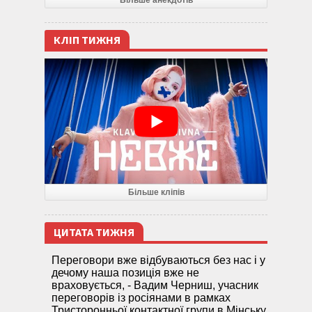
КЛІП ТИЖНЯ
Більше кліпів
ЦИТАТА ТИЖНЯ
Переговори вже відбуваються без нас і у
дечому наша позиція вже не
враховується, - Вадим Черниш, учасник
переговорів із росіянами в рамках
Тристоронньої контактної групи в Мінську