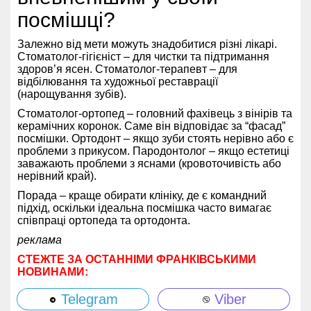
посмішці?
Залежно від мети можуть знадобитися різні лікарі.
Стоматолог-гігієніст – для чистки та підтримання
здоров’я ясен. Стоматолог-терапевт – для
відбілювання та художньої реставрації
(нарощування зубів).
Стоматолог-ортопед – головний фахівець з вінірів та
керамічних коронок. Саме він відповідає за “фасад”
посмішки. Ортодонт – якщо зуби стоять нерівно або є
проблеми з прикусом. Пародонтолог – якщо естетиці
заважають проблеми з яснами (кровоточивість або
нерівний край).
Порада – краще обирати клініку, де є командний
підхід, оскільки ідеальна посмішка часто вимагає
співпраці ортопеда та ортодонта.
реклама
СТЕЖТЕ ЗА ОСТАННІМИ ФРАНКІВСЬКИМИ
НОВИНАМИ:
Telegram
Viber