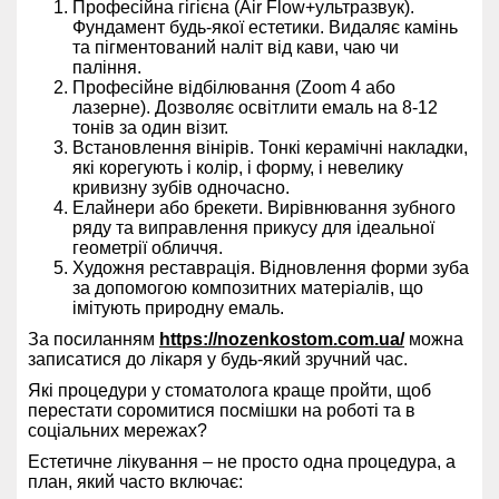
Професійна гігієна (Air Flow+ультразвук).
Фундамент будь-якої естетики. Видаляє камінь
та пігментований наліт від кави, чаю чи
паління.
Професійне відбілювання (Zoom 4 або
лазерне). Дозволяє освітлити емаль на 8-12
тонів за один візит.
Встановлення вінірів. Тонкі керамічні накладки,
які корегують і колір, і форму, і невелику
кривизну зубів одночасно.
Елайнери або брекети. Вирівнювання зубного
ряду та виправлення прикусу для ідеальної
геометрії обличчя.
Художня реставрація. Відновлення форми зуба
за допомогою композитних матеріалів, що
імітують природну емаль.
За посиланням
https://nozenkostom.com.ua/
можна
записатися до лікаря у будь-який зручний час.
Які процедури у стоматолога краще пройти, щоб
перестати соромитися посмішки на роботі та в
соціальних мережах?
Естетичне лікування – не просто одна процедура, а
план, який часто включає: