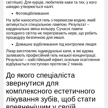
світліше). Для курців, любителів кави та тих, у кого
швидко утворюється наліт.
Фотовідбілювання
На зуби наноситься гель з перекисом водню, який
активується спеціальною лампою. Результат –
кардинальна зміна кольору. Сучасні лампи
холодного світла не перегрівають нерв, що робить
процедуру безпечною для емалі.
Домашнє відбілювання під контролем лікаря
Лікар виготовляє індивідуальні капи, в які вдома
заливають професійний гель низької концентрації.
Результат – найстійкіший ефект, оскільки освітлення
відбувається поступово протягом 2 тижнів.
До якого спеціаліста
звернутися для
комплексного естетичного
лікування зубів, щоб стати
впевненішим у своїй