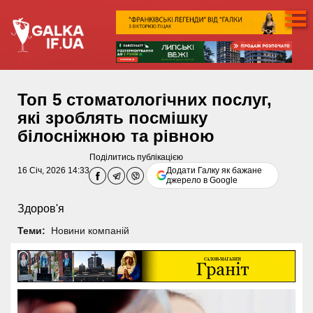
Топ 5 стоматологічних послуг,
які зроблять посмішку
білосніжною та рівною
Поділитись публікацією
16 Січ, 2026 14:33
Додати Галку як бажане
джерело в Google
Здоров'я
Теми:
Новини компаній