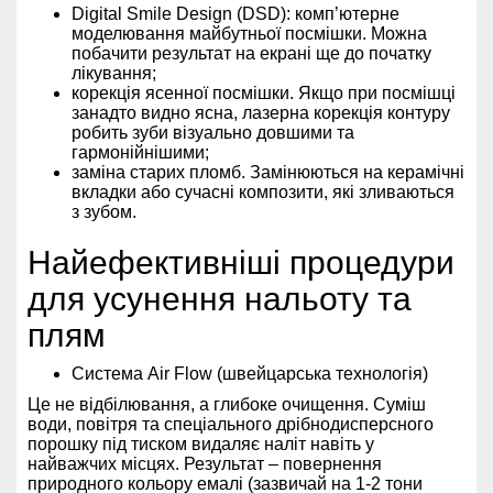
Digital Smile Design (DSD): комп’ютерне
моделювання майбутньої посмішки. Можна
побачити результат на екрані ще до початку
лікування;
корекція ясенної посмішки. Якщо при посмішці
занадто видно ясна, лазерна корекція контуру
робить зуби візуально довшими та
гармонійнішими;
заміна старих пломб. Замінюються на керамічні
вкладки або сучасні композити, які зливаються
з зубом.
Найефективніші процедури
для усунення нальоту та
плям
Система Air Flow (швейцарська технологія)
Це не відбілювання, а глибоке очищення. Суміш
води, повітря та спеціального дрібнодисперсного
порошку під тиском видаляє наліт навіть у
найважчих місцях. Результат – повернення
природного кольору емалі (зазвичай на 1-2 тони