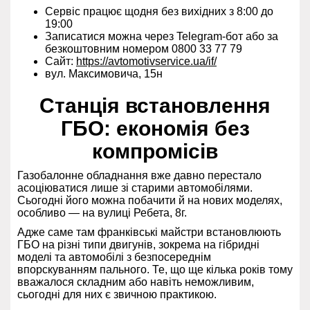
Сервіс працює щодня без вихідних з 8:00 до
19:00
Записатися можна через Telegram-бот або за
безкоштовним номером 0800 33 77 79
Сайт:
https://avtomotivservice.ua/if/
вул. Максимовича, 15н
Станція встановлення
ГБО: економія без
компромісів
Газобалонне обладнання вже давно перестало
асоціюватися лише зі старими автомобілями.
Сьогодні його можна побачити й на нових моделях,
особливо — на вулиці Ребета, 8г.
Адже саме там франківські майстри встановлюють
ГБО на різні типи двигунів, зокрема на гібридні
моделі та автомобілі з безпосереднім
впорскуванням пального. Те, що ще кілька років тому
вважалося складним або навіть неможливим,
сьогодні для них є звичною практикою.