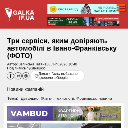
Три сервіси, яким довіряють
автомобілі в Івано-Франківську
(ФОТО)
Автор:
Зелінська Тетяна
08 Лип, 2026 10:40
Поділитись публікацією
Додати Галку як бажане
джерело в Google
Новини компаній
Теми:
Детально
,
Життя
,
Технології
,
Франківські новини