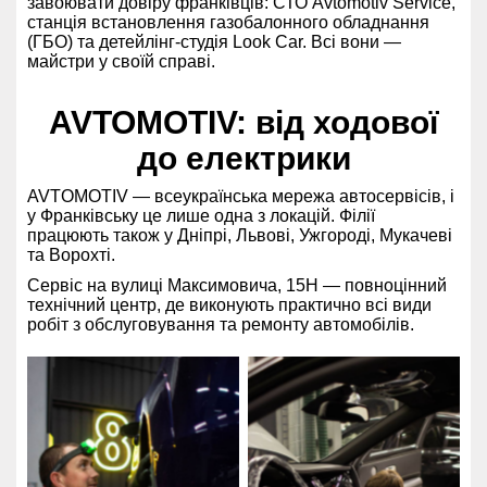
завоювати довіру франківців: СТО Avtomotiv Service,
станція встановлення газобалонного обладнання
(ГБО) та детейлінг-студія Look Car. Всі вони —
майстри у своїй справі.
AVTOMOTIV: від ходової
до електрики
AVTOMOTIV — всеукраїнська мережа автосервісів, і
у Франківську це лише одна з локацій. Філії
працюють також у Дніпрі, Львові, Ужгороді, Мукачеві
та Ворохті.
Сервіс на вулиці Максимовича, 15Н — повноцінний
технічний центр, де виконують практично всі види
робіт з обслуговування та ремонту автомобілів.