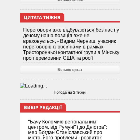
ЦИТАТА ТИЖНЯ
Переговори вже відбуваються без нас і у
дечому наша позиція вже не
враховується, - Вадим Черниш, учасник
переговорів із росіянами в рамках
Тристоронньої контактної групи в Мінську
про перемовини США та росії
Більше цитат
Погода на 2 тижні
ВИБІР РЕДАКЦІЇ
“Бачу Коломию регіональним
центром, від Румунії і до Дністра”:
мер Богдан Станіславський про
місто, його проблеми і розвиток