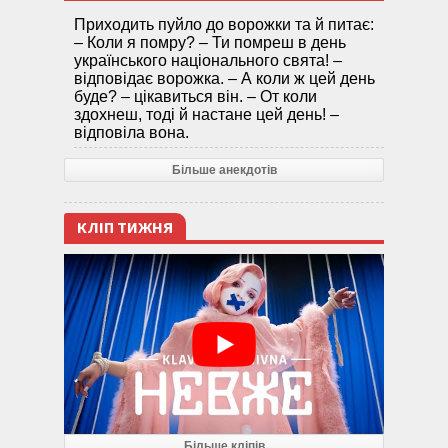
Приходить пуйло до ворожки та й питає:
– Коли я помру? – Ти помреш в день
українського національного свята! –
відповідає ворожка. – А коли ж цей день
буде? – цікавиться він. – От коли
здохнеш, тоді й настане цей день! –
відповіла вона.
Більше анекдотів
КЛІП ТИЖНЯ
Більше кліпів