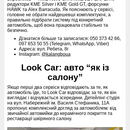
редуктори KME Silver і KME Gold GT, форсунки
HAWK та Alex Barracuda. Як пояснюють у сервісі,
головне не обрати найдешевші комплектуючі, а
правильно підібрати систему під конкретний
автомобіль, щоб вона працювала стабільно та
безпечно.
Дізнатися більше та записатися: 050 373 42 66,
097 653 50 55 (Telegram, WhatsApp, Viber)
Адреса: вул. Ребета, 8г
Instagram:
@kalangboua
Look Car: авто “як із
салону”
Якщо перші два сервіси відповідають за те, як
автомобіль їде, то Look Car відповідає за те, як він
виглядає і відчувається зсередини. Детейлінг-студія
на вул. Набережній ім. Василя Стефаника, 11А
пропонує комплексний догляд за автомобілем: від
звичайної автомийки до керамічного покриття та
реставрації шкіряного салону.