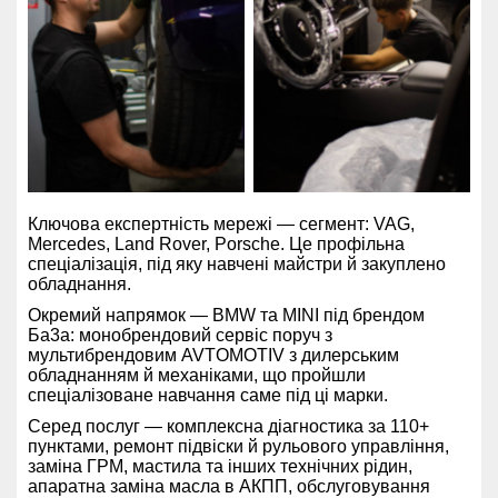
Ключова експертність мережі — сегмент: VAG,
Mercedes, Land Rover, Porsche. Це профільна
спеціалізація, під яку навчені майстри й закуплено
обладнання.
Окремий напрямок — BMW та MINI під брендом
Ба3а: монобрендовий сервіс поруч з
мультибрендовим AVTOMOTIV з дилерським
обладнанням й механіками, що пройшли
спеціалізоване навчання саме під ці марки.
Серед послуг — комплексна діагностика за 110+
пунктами, ремонт підвіски й рульового управління,
заміна ГРМ, мастила та інших технічних рідин,
апаратна заміна масла в АКПП, обслуговування