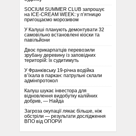
SOCIUM SUMMER CLUB запрошує
на ICE-CREAM WEEK: у п'ятницю
пригощаємо морозивом
У Калуші планують демонтувати 32
самовільно встановлені кіоски та
павільйони
Двоє прикарпатців перевозили
зрубану деревину із заповідних
територій: їх судитимуть
У Франківську 19-річна водійка
в’їхала в паркан: патрульні склали
адмінпротокол
Калуш шукає інвестора для
відновлення видобутку калійних
добрив, — Найда
Загроза окупації лякає більше, ніж
обстріли — результати дослідження
ВПО від ОПОРИ