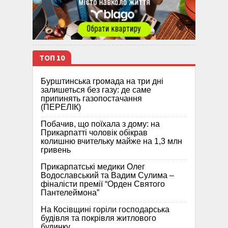
ТОП 10
Бурштинська громада на три дні
залишеться без газу: де саме
припинять газопостачання
(ПЕРЕЛІК)
Побачив, що поїхала з дому: на
Прикарпатті чоловік обікрав
колишню вчительку майже на 1,3 млн
гривень
Прикарпатські медики Олег
Водославський та Вадим Сулима –
фіналісти премії “Орден Святого
Пантелеймона”
На Косівщині горіли господарська
будівля та покрівля житлового
будинку