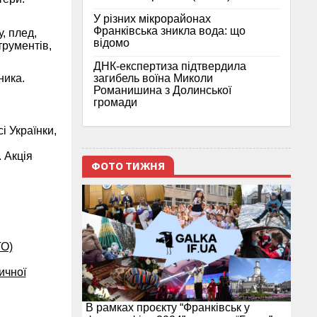
У різних мікрорайонах
Франківська зникла вода: що
, плед,
відомо
трументів,
ДНК-експертиза підтвердила
загибель воїна Миколи
ника.
Романишина з Долинської
громади
і Українки,
 Акція
ФОТО ТИЖНЯ
ТО)
ичної
В рамках проєкту “Франківськ у