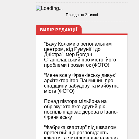
Погода на 2 тижні
ВИБІР РЕДАКЦІЇ
“Бачу Коломию регіональним
центром, від Румунії і до
Дністра”: мер Богдан
Станіславський про місто, його
проблеми і розвиток (ФОТО)
“Мене все у Франківську дивує”:
архітектор Ігор Панчишин про
спадщину, забудову та майбутнє
міста (ФОТО)
Понад півтора мільйона на
обрізку: хто вже другий рік
поспіль підрізає дерева в Івано-
Франківську
“Фабрика квартир” під шквалом
претензій: що розповідають
клієнти та як відповідає власник