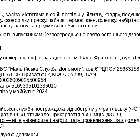
 валіза міститиме в собі: постільну білизну, ковдру, подушку
, сковорідку, праску, чайник, термос, фен, флешку, набір інс
ільну лампу та предмети особистої гігієни.
учать випускникам безпосередньо на свято останнього дзво
я
 пожертву в офісі за адресою : м. Івано-Франківськ, вул. Лес
: БО “Мальтійська Служба Допомоги”, код ЄРДПОУ 25683158.
ПДВ. АТ КБ Приватбанк, МФО 305299, IBAN
0026009025500954;
анку 5169335101336010;
ліза у майбутнє 2024.
йської служби постраждала від обстрілу у Франківську (ФО
аратів ШВЛ отримало Прикарпаття від німців (ФОТО)
го — ні: в університеті нафти і газу провели заняття з домед
О)
служба допомоги