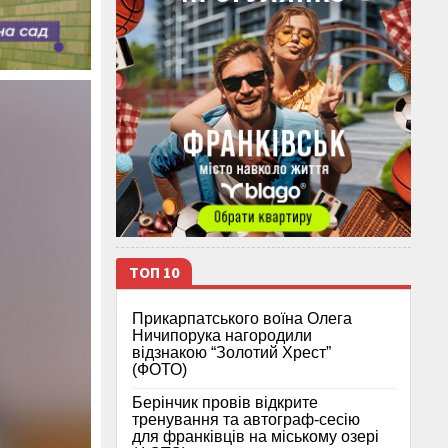
ТОП 10
Прикарпатського воїна Олега
Ничипорука нагородили
відзнакою “Золотий Хрест”
(ФОТО)
Берінчик провів відкрите
тренування та автограф-сесію
для франківців на міському озері