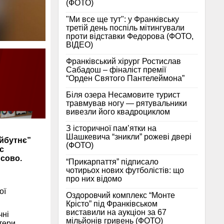
(ФОТО)
"Ми все ще тут": у Франківську
третій день поспіль мітингували
проти відставки Федорова (ФОТО,
ВІДЕО)
Франківський хірург Ростислав
Сабадош – фіналіст премії
“Орден Святого Пантелеймона”
Біля озера Несамовите турист
травмував ногу — рятувальники
вивезли його квадроциклом
З історичної памʼятки на
Шашкевича “зникли” рожеві двері
айбутнє”
(ФОТО)
с
сово.
“Прикарпаття” підписало
чотирьох нових футболістів: що
про них відомо
ої
Оздоровчий комплекс “Монте
Крісто” під Франківськом
виставили на аукціон за 67
чні
мільйонів гривень (ФОТО)
тери.