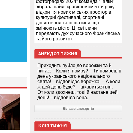
фотографіях 2024” команда “Галки”
зібрала найяскравіші моменти року:
відкриття нових міських просторів,
культурні фестивалі, спортивні
досягнення та ініціативи, що
змінюють місто. Ці світлини
передають дух сучасного Франківська
та його розвиток.
АНЕКДОТ ТИЖНЯ
Приходить пуйло до ворожки та й
питає: – Коли я помру? – Ти помреш в
день українського національного
свята! – відповідає ворожка. – А коли
ж цей день буде? – цікавиться він. –
От коли здохнеш, тоді й настане цей
день! – відповіла вона.
Більше анекдотів
КЛІП ТИЖНЯ