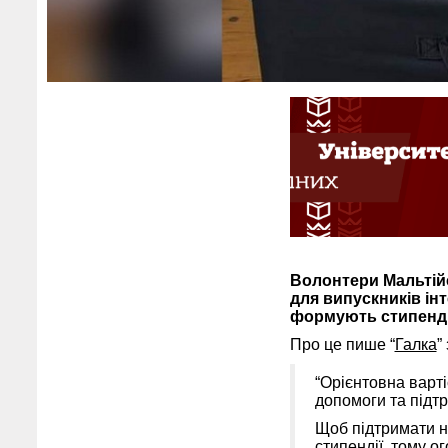
Волонтери Мальтійс
для випускників ін
формують стипенді
Про це пише “
Галка
”
“Орієнтовна варті
допомоги та підт
Щоб підтримати н
стипендії, тому о