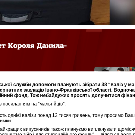
ької служби допомоги планують зібрати 38 “валіз у м
тернатних закладів Івано-Франківської області. Водноча
йний фонд. Тож небайдужих просять долучитися фінан
 з посиланням на “
мальтійців
“.
сть однієї валізи понад 12 тисяч гривень, тому просимо Ваш
римки.
айкращих випускників також плануємо виплачувати щоміся
голошуємо збір і для стипендійного фонду”, – діляться волон