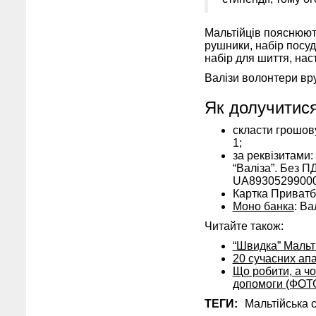
Мальтійців пояснюють,
рушники, набір посуду
набір для шиття, наст
Валізи волонтери вр
Як долучитис
скласти грошову
1;
за реквізитами
“Валіза”. Без 
UA89305299000
Картка Приватб
Моно банка
: Ва
Читайте також:
“Швидка” Мальті
20 сучасних ап
Що робити, а чо
допомоги (ФОТ
ТЕГИ:
Мальтійська 