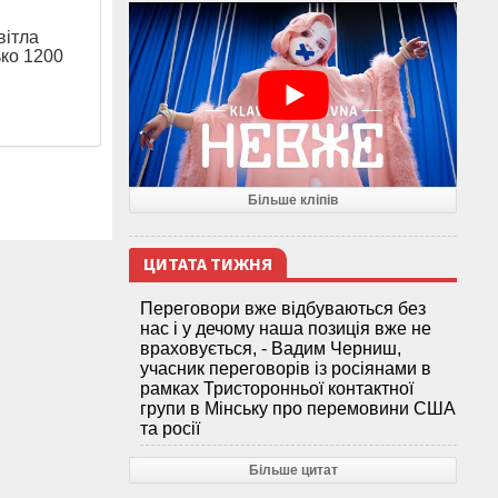
вітла
ко 1200
Більше кліпів
ЦИТАТА ТИЖНЯ
Переговори вже відбуваються без
нас і у дечому наша позиція вже не
враховується, - Вадим Черниш,
учасник переговорів із росіянами в
рамках Тристоронньої контактної
групи в Мінську про перемовини США
та росії
Більше цитат