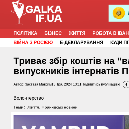
ПОЛІТИКА
БІЗНЕС
ЖИТТЯ
РОБОТА В ІВА
ВІЙНА З РОСІЄЮ
Е-ДЕКЛАРУВАННЯ
КУДИ П
Триває збір коштів на “
випускників інтернатів 
Автор:
Застава Максим
13 Тра, 2024 13:11
Поділитись публікацією
Волонтерство
Теми:
Життя
,
Франківські новини