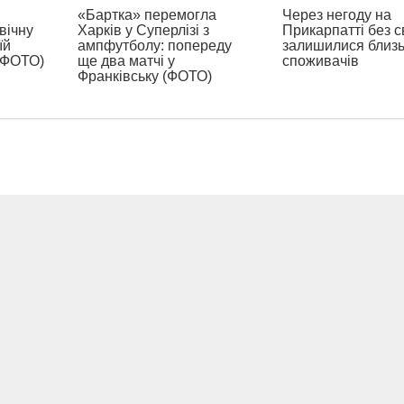
«Бартка» перемогла
Через негоду на
вічну
Харків у Суперлізі з
Прикарпатті без с
їй
ампфутболу: попереду
залишилися близь
 (ФОТО)
ще два матчі у
споживачів
Франківську (ФОТО)