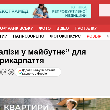
НО-ФРАНКІВСЬКУ
ФОТО
ВІДЕО
ПРО ГАЛКУ
ІТИ?
НАПРОЗОРЕНО
ФОТОКОНКУРС
РОЗБІР
валізи у майбутнє” для
Прикарпаття
Додати Галку як бажане
джерело в Google