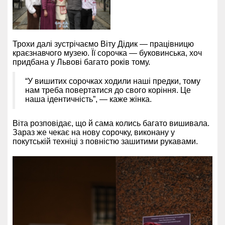
Трохи далі зустрічаємо Віту Дідик — працівницю
краєзнавчого музею. Її сорочка — буковинська, хоч
придбана у Львові багато років тому.
“У вишитих сорочках ходили наші предки, тому
нам треба повертатися до свого коріння. Це
наша ідентичність”, — каже жінка.
Віта розповідає, що й сама колись багато вишивала.
Зараз же чекає на нову сорочку, виконану у
покутській техніці з повністю зашитими рукавами.