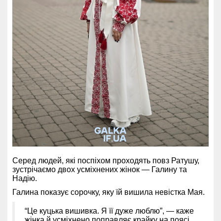
Серед людей, які поспіхом проходять повз Ратушу,
зустрічаємо двох усміхнених жінок — Галину та
Надію.
Галина показує сорочку, яку їй вишила невістка Мая.
“Це куцька вишивка. Я її дуже люблю”, — каже
жінка й усміхнено поправляє крайку на поясі.