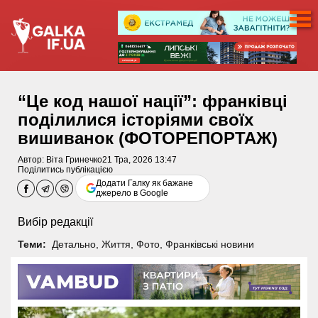
“Це код нашої нації”: франківці
поділилися історіями своїх
вишиванок (ФОТОРЕПОРТАЖ)
Автор:
Віта Гринечко
21 Тра, 2026 13:47
Поділитись публікацією
Додати Галку як бажане
джерело в Google
Вибір редакції
Теми:
Детально
,
Життя
,
Фото
,
Франківські новини