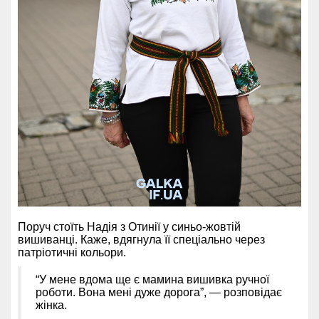
Поруч стоїть Надія з Отинії у синьо-жовтій
вишиванці. Каже, вдягнула її спеціально через
патріотичні кольори.
“У мене вдома ще є мамина вишивка ручної
роботи. Вона мені дуже дорога”, — розповідає
жінка.