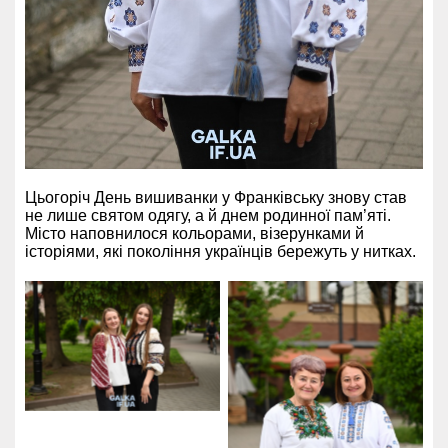
Цьогоріч День вишиванки у Франківську знову став
не лише святом одягу, а й днем родинної пам’яті.
Місто наповнилося кольорами, візерунками й
історіями, які покоління українців бережуть у нитках.