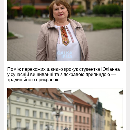
Поміж перехожих швидко крокує студентка Юліанна
у сучасній вишиванці та з яскравою припиндою —
традиційною прикрасою.