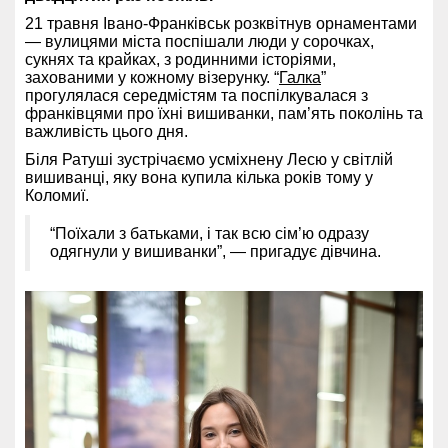
21 травня Івано-Франківськ розквітнув орнаментами
— вулицями міста поспішали люди у сорочках,
сукнях та крайках, з родинними історіями,
захованими у кожному візерунку. “
Галка
”
прогулялася середмістям та поспілкувалася з
франківцями про їхні вишиванки, пам’ять поколінь та
важливість цього дня.
Біля Ратуші зустрічаємо усміхнену Лесю у світлій
вишиванці, яку вона купила кілька років тому у
Коломиї.
“Поїхали з батьками, і так всю сім’ю одразу
одягнули у вишиванки”, — пригадує дівчина.