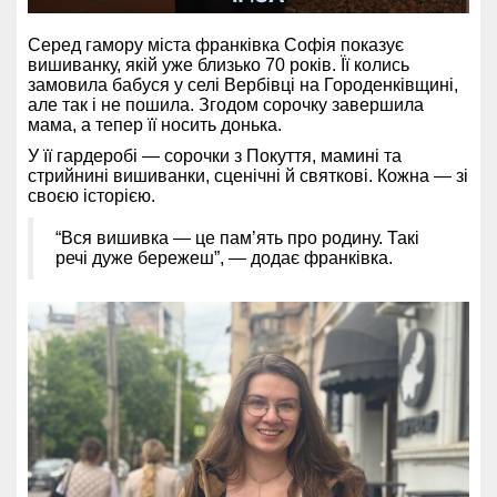
Серед гамору міста франківка Софія показує
вишиванку, якій уже близько 70 років. Її колись
замовила бабуся у селі Вербівці на Городенківщині,
але так і не пошила. Згодом сорочку завершила
мама, а тепер її носить донька.
У її гардеробі — сорочки з Покуття, мамині та
стрийнині вишиванки, сценічні й святкові. Кожна — зі
своєю історією.
“Вся вишивка — це пам’ять про родину. Такі
речі дуже бережеш”, — додає франківка.