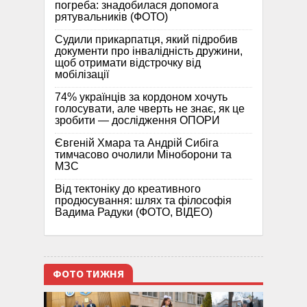
погреба: знадобилася допомога
рятувальників (ФОТО)
Судили прикарпатця, який підробив
документи про інвалідність дружини,
щоб отримати відстрочку від
мобілізації
74% українців за кордоном хочуть
голосувати, але чверть не знає, як це
зробити — дослідження ОПОРИ
Євгеній Хмара та Андрій Сибіга
тимчасово очолили Міноборони та
МЗС
Від тектоніку до креативного
продюсування: шлях та філософія
Вадима Радуки (ФОТО, ВІДЕО)
ФОТО ТИЖНЯ