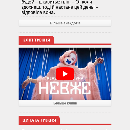
буде? – цікавиться він. – От коли
здохнеш, тоді й настане цей день! –
відповіла вона.
Більше анекдотів
КЛІП ТИЖНЯ
Більше кліпів
ЦИТАТА ТИЖНЯ