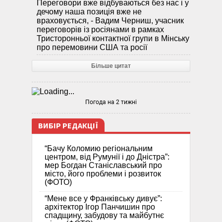
Переговори вже відбуваються без нас і у
дечому наша позиція вже не
враховується, - Вадим Черниш, учасник
переговорів із росіянами в рамках
Тристоронньої контактної групи в Мінську
про перемовини США та росії
Більше цитат
Погода на 2 тижні
ВИБІР РЕДАКЦІЇ
“Бачу Коломию регіональним
центром, від Румунії і до Дністра”:
мер Богдан Станіславський про
місто, його проблеми і розвиток
(ФОТО)
“Мене все у Франківську дивує”:
архітектор Ігор Панчишин про
спадщину, забудову та майбутнє