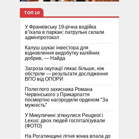
ТОП 10
У Франківську 19-річна водійка
в’їхала в паркан: патрульні склали
адмінпротокол
Калуш шукає інвестора для
відновлення видобутку калійних
добрив, — Найда
Загроза окупації лякає більше, ніж
обстріли — результати дослідження
ВПО від ОПОРИ
Полеглого захисника Романа
Червінського з Прикарпаття
посмертно нагородили орденом “За
мужність”
У Микуличині зіткнулися Peugeot і
Lexus: двох людей госпіталізували
(ФОТО)
На Рогатинщині літня жінка впала до