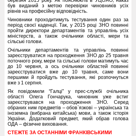
березня 2015 року. Як пояснюють в УЦОЯО, наказ
був виданий з метою перевірки чиновників усіх
рівнів на професійну відповідність.
Чиновники проходитимуть тестування один раз за
період своєї каденції. Так, у 2015 році ЗНО повинні
пройти директори департаментів та управлінь усіх
міністерств, а також очільники області, мери та
сільські голови.
Очільники департаментів та управлінь повинні
зареєструватися на проходження ЗНО до 25 травня
поточного року, мери та сільські голови матимуть час
до 10 червня, а ось очільники областей повинні
зареєструватися вже до 10 травня, саме вони
першими й пройдуть тестування, які розпочнуться
вже з 1 серпня.
Як повідомили “Галці” у прес-службі очільника
області Олега Гончарука, чиновник уже встиг
зареєструвався на проходження ЗНО. Серед
обраних ним предметів – обов`язкові – українська та
іноземна (вибрана китайська) мови, а також історія
України. Додатковий предмет, який обрав голова
ОДА – фізичне виховання.
СТЕЖТЕ ЗА ОСТАННІМИ ФРАНКІВСЬКИМИ