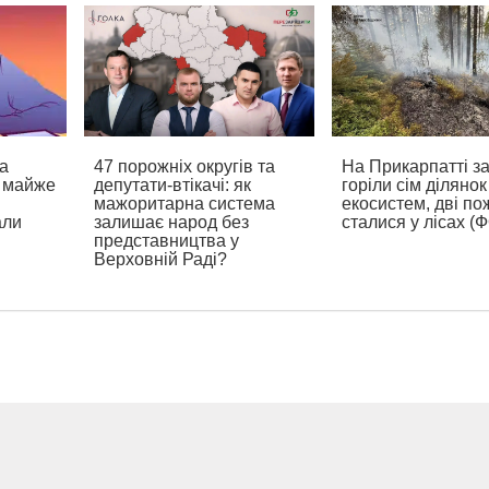
а
47 порожніх округів та
На Прикарпатті з
а майже
депутати-втікачі: як
горіли сім ділянок
мажоритарна система
екосистем, дві по
али
залишає народ без
сталися у лісах (
представництва у
Верховній Раді?