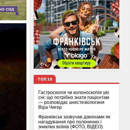
ТОП 10
Гастроскопія чи колоноскопія уві
сні: що потрібно знати пацієнтам
— розповідає анестезіологиня
Віра Чигер
Франківськ зазвучав дзвонами як
нагадування про полонених і
зниклих воїнів (ФОТО, ВІДЕО)