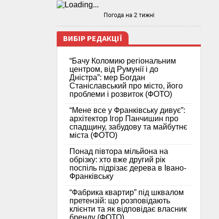
Погода на 2 тижні
ВИБІР РЕДАКЦІЇ
“Бачу Коломию регіональним
центром, від Румунії і до
Дністра”: мер Богдан
Станіславський про місто, його
проблеми і розвиток (ФОТО)
“Мене все у Франківську дивує”:
архітектор Ігор Панчишин про
спадщину, забудову та майбутнє
міста (ФОТО)
Понад півтора мільйона на
обрізку: хто вже другий рік
поспіль підрізає дерева в Івано-
Франківську
“Фабрика квартир” під шквалом
претензій: що розповідають
клієнти та як відповідає власник
бренду (ФОТО)