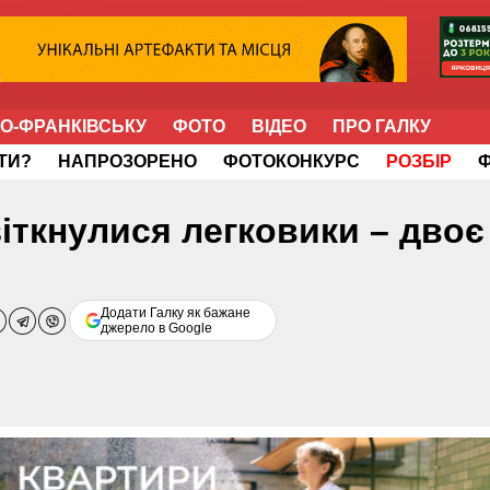
НО-ФРАНКІВСЬКУ
ФОТО
ВІДЕО
ПРО ГАЛКУ
ІТИ?
НАПРОЗОРЕНО
ФОТОКОНКУРС
РОЗБІР
зіткнулися легковики – двоє
Додати Галку як бажане
джерело в Google