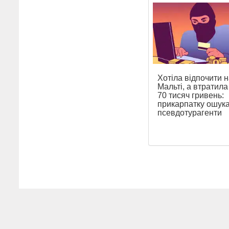
Хотіла відпочити н
Мальті, а втратил
70 тисяч гривень:
прикарпатку ошук
псевдотурагенти