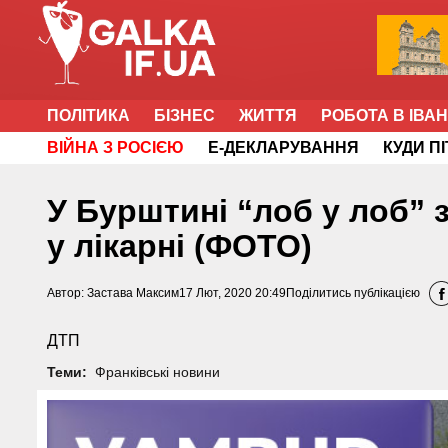
ПОЛІТИКА
БІЗНЕС
ЖИТТЯ
РОБОТА В ІВА
ВІЙНА З РОСІЄЮ
Е-ДЕКЛАРУВАННЯ
КУДИ П
У Бурштині “лоб у лоб” 
у лікарні (ФОТО)
Автор:
Застава Максим
17 Лют, 2020 20:49
Поділитись публікацією
ДТП
Теми:
Франківські новини