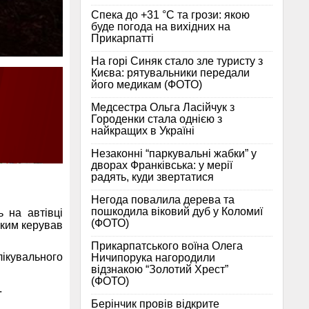
Спека до +31 °C та грози: якою
буде погода на вихідних на
Прикарпатті
На горі Синяк стало зле туристу з
Києва: рятувальники передали
його медикам (ФОТО)
Медсестра Ольга Ласійчук з
Городенки стала однією з
найкращих в Україні
Незаконні “паркувальні жабки” у
дворах Франківська: у мерії
радять, куди звертатися
Негода повалила дерева та
пошкодила віковий дуб у Коломиї
ь на автівці
(ФОТО)
яким керував
Прикарпатського воїна Олега
ікувального
Ничипорука нагородили
відзнакою “Золотий Хрест”
(ФОТО)
.
Берінчик провів відкрите