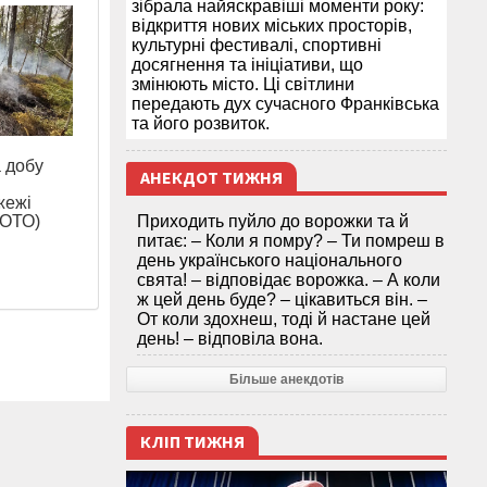
зібрала найяскравіші моменти року:
відкриття нових міських просторів,
культурні фестивалі, спортивні
досягнення та ініціативи, що
змінюють місто. Ці світлини
передають дух сучасного Франківська
та його розвиток.
а добу
АНЕКДОТ ТИЖНЯ
жежі
ФОТО)
Приходить пуйло до ворожки та й
питає: – Коли я помру? – Ти помреш в
день українського національного
свята! – відповідає ворожка. – А коли
ж цей день буде? – цікавиться він. –
От коли здохнеш, тоді й настане цей
день! – відповіла вона.
Більше анекдотів
КЛІП ТИЖНЯ