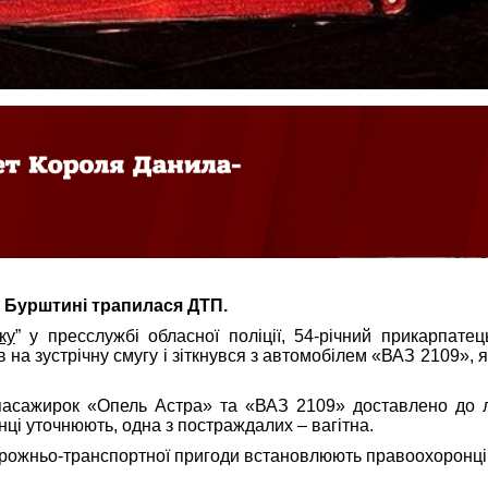
у Бурштині трапилася ДТП.
ку
” у пресслужбі обласної поліції, 54-річний прикарпатец
 на зустрічну смугу і зіткнувся з автомобілем «ВАЗ 2109», 
 пасажирок «Опель Астра» та «ВАЗ 2109» доставлено до л
ці уточнюють, одна з постраждалих – вагітна.
орожньо-транспортної пригоди встановлюють правоохоронці