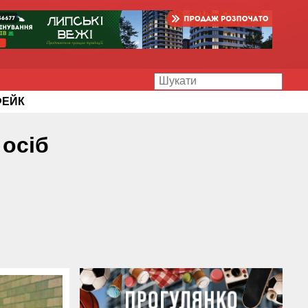
ФЕЙК
 осіб