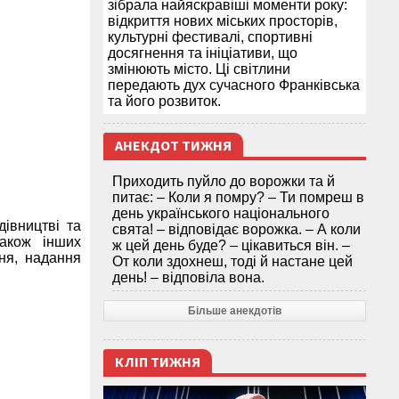
зібрала найяскравіші моменти року:
відкриття нових міських просторів,
культурні фестивалі, спортивні
досягнення та ініціативи, що
змінюють місто. Ці світлини
передають дух сучасного Франківська
та його розвиток.
АНЕКДОТ ТИЖНЯ
Приходить пуйло до ворожки та й
питає: – Коли я помру? – Ти помреш в
день українського національного
дівництві та
свята! – відповідає ворожка. – А коли
також інших
ж цей день буде? – цікавиться він. –
ня, надання
От коли здохнеш, тоді й настане цей
день! – відповіла вона.
Більше анекдотів
КЛІП ТИЖНЯ