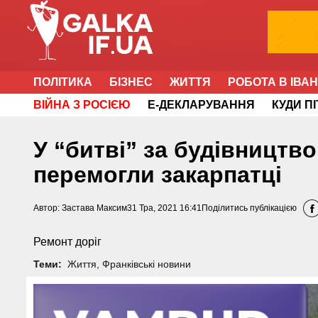
ПОЛІТИКА
БІЗНЕС
ЖИТТЯ
РОБОТА В ІВА
ВІЙНА З РОСІЄЮ
Е-ДЕКЛАРУВАННЯ
КУДИ П
У “битві” за будівництв
перемогли закарпатці
Автор:
Застава Максим
31 Тра, 2021 16:41
Поділитись публікацією
Ремонт доріг
Теми:
Життя
,
Франківські новини