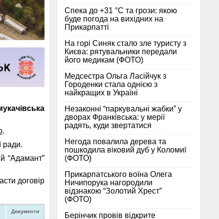
Спека до +31 °C та грози: якою
буде погода на вихідних на
Прикарпатті
На горі Синяк стало зле туристу з
Києва: рятувальники передали
його медикам (ФОТО)
Медсестра Ольга Ласійчук з
Городенки стала однією з
найкращих в Україні
мукачівська
Незаконні “паркувальні жабки” у
дворах Франківська: у мерії
радять, куди звертатися
o
.
Негода повалила дерева та
 ради.
пошкодила віковий дуб у Коломиї
(ФОТО)
ий “Адамант”
Прикарпатського воїна Олега
ласти договір
Ничипорука нагородили
відзнакою “Золотий Хрест”
(ФОТО)
Берінчик провів відкрите