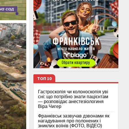
ТОП 10
Гастроскопія чи колоноскопія уві
сні: що потрібно знати пацієнтам
— розповідає анестезіологиня
Віра Чигер
Франківськ зазвучав дзвонами як
нагадування про полонених і
зниклих воїнів (ФОТО, ВІДЕО)