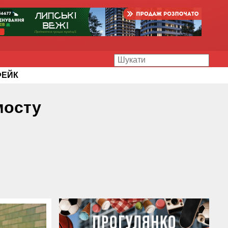
ФЕЙК
мосту