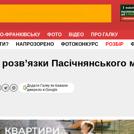
НО-ФРАНКІВСЬКУ
ФОТО
ВІДЕО
ПРО ГАЛКУ
ІТИ?
НАПРОЗОРЕНО
ФОТОКОНКУРС
РОЗБІР
о розв’язки Пасічнянського 
Додати Галку як бажане
джерело в Google