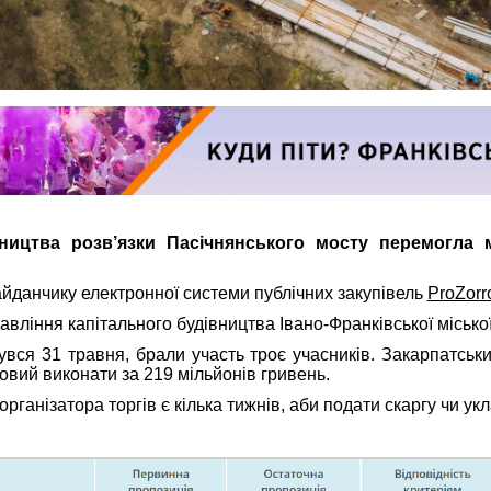
вництва розв’язки Пасічнянського мосту перемогла 
айданчику електронної системи публічних закупівель
ProZorr
авління капітального будівництва Івано-Франківської міської
бувся 31 травня, брали участь троє учасників. Закарпатськ
товий виконати за 219 мільйонів гривень.
організатора торгів є кілька тижнів, аби подати скаргу чи ук