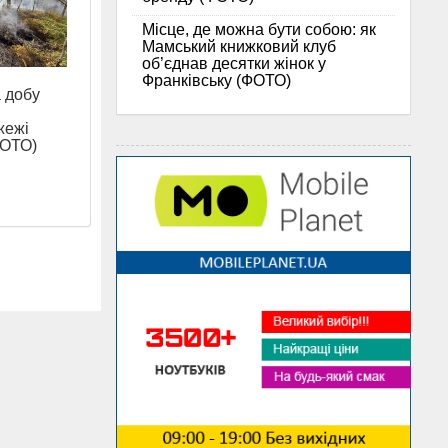
Місце, де можна бути собою: як
Мамський книжковий клуб
об’єднав десятки жінок у
Франківську (ФОТО)
а добу
жежі
ФОТО)