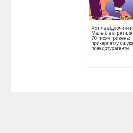
Хотіла відпочити н
Мальті, а втратил
70 тисяч гривень:
прикарпатку ошук
псевдотурагенти