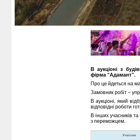
В аукціоні з буді
фірма “Адамант”.
Про це йдеться на м
Замовник робіт – упр
В аукціоні, який від
відповідні роботи го
В інших учасників та 
з переможцем.