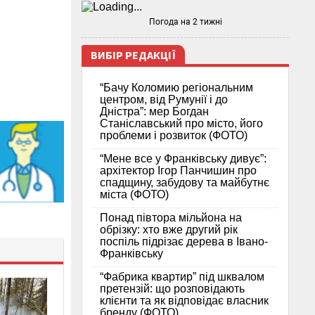
Погода на 2 тижні
ВИБІР РЕДАКЦІЇ
“Бачу Коломию регіональним
центром, від Румунії і до
Дністра”: мер Богдан
Станіславський про місто, його
проблеми і розвиток (ФОТО)
“Мене все у Франківську дивує”:
архітектор Ігор Панчишин про
спадщину, забудову та майбутнє
міста (ФОТО)
Понад півтора мільйона на
обрізку: хто вже другий рік
поспіль підрізає дерева в Івано-
Франківську
“Фабрика квартир” під шквалом
претензій: що розповідають
клієнти та як відповідає власник
бренду (ФОТО)