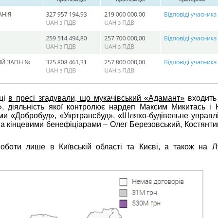
оці
в пресі згадували, що мукачівський «Адамант»
входить
», діяльність якої контролює нардеп Максим Микитась і 
ми «Добробуд», «Укртрансбуд», «Шляхо-будівельне управл
а кінцевими бенефіціарами – Олег Березовський, Костянт
оботи лише в Київській області та Києві, а також на Л