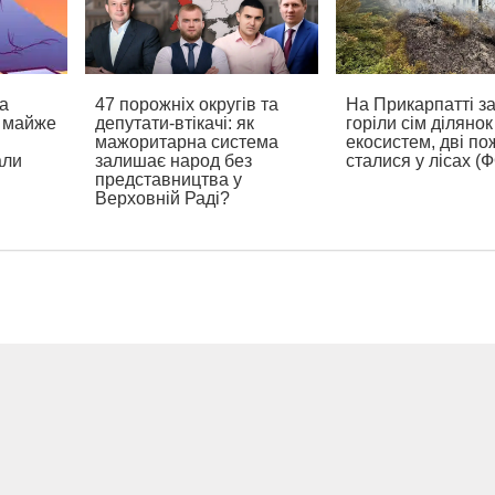
а
47 порожніх округів та
На Прикарпатті з
а майже
депутати-втікачі: як
горіли сім ділянок
мажоритарна система
екосистем, дві по
али
залишає народ без
сталися у лісах (
представництва у
Верховній Раді?