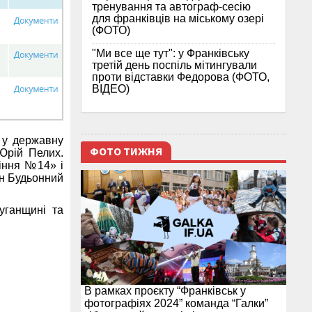
тренування та автограф-сесію
для франківців на міському озері
(ФОТО)
"Ми все ще тут": у Франківську
третій день поспіль мітингували
проти відставки Федорова (ФОТО,
ВІДЕО)
 у державну
ФОТО ТИЖНЯ
Юрій Пелих.
іння №14» і
ин Будьонний
уганщині та
В рамках проєкту “Франківськ у
фотографіях 2024” команда “Галки”