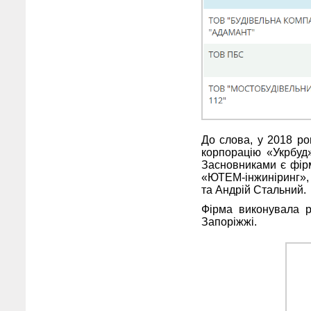
До слова, у 2018 р
корпорацію «Укрбуд
Засновниками є фір
«ЮТЕМ-інжиніринг», 
та Андрій Стальний.
Фірма виконувала р
Запоріжжі.