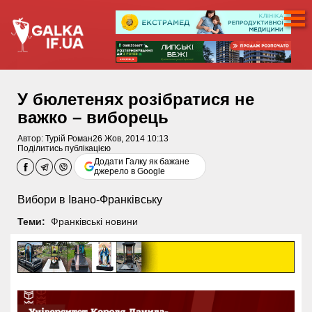
У бюлетенях розібратися не
важко – виборець
Автор:
Турій Роман
26 Жов, 2014 10:13
Поділитись публікацією
Додати Галку як бажане
джерело в Google
Вибори в Івано-Франківську
Теми:
Франківські новини