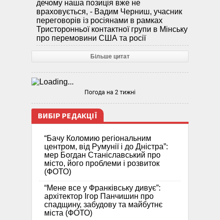
дечому наша позиція вже не
враховується, - Вадим Черниш, учасник
переговорів із росіянами в рамках
Тристоронньої контактної групи в Мінську
про перемовини США та росії
Більше цитат
Погода на 2 тижні
ВИБІР РЕДАКЦІЇ
“Бачу Коломию регіональним
центром, від Румунії і до Дністра”:
мер Богдан Станіславський про
місто, його проблеми і розвиток
(ФОТО)
“Мене все у Франківську дивує”:
архітектор Ігор Панчишин про
спадщину, забудову та майбутнє
міста (ФОТО)