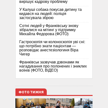
вирішує кадрову проблему
У Калуші собака покусав дитину та
кидався на людей: поліція
застосувала зброю
Сотні людей у Франківську знову
зібралися на мітинг у підтримку
Михайла Федорова (ФОТО)
Гастроскопія чи колоноскопія уві сні:
що потрібно знати пацієнтам —
розповідає анестезіологиня Віра
Чигер
Франківськ зазвучав дзвонами як
нагадування про полонених і зниклих
воїнів (ФОТО, ВІДЕО)
ФОТО ТИЖНЯ