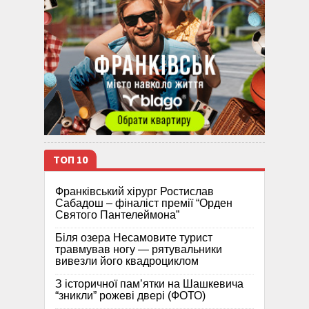
ТОП 10
Франківський хірург Ростислав
Сабадош – фіналіст премії “Орден
Святого Пантелеймона”
Біля озера Несамовите турист
травмував ногу — рятувальники
вивезли його квадроциклом
З історичної памʼятки на Шашкевича
“зникли” рожеві двері (ФОТО)