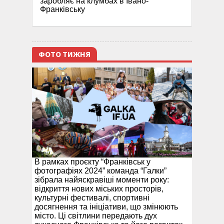
заробляє на клумбах в Івано-
Франківську
ФОТО ТИЖНЯ
В рамках проєкту “Франківськ у
фотографіях 2024” команда “Галки”
зібрала найяскравіші моменти року:
відкриття нових міських просторів,
культурні фестивалі, спортивні
досягнення та ініціативи, що змінюють
місто. Ці світлини передають дух