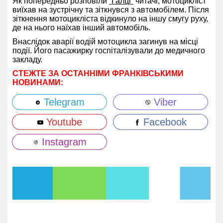
Як попередньо розповіли
“Галці”
читачі, мотоцикліст
виїхав на зустрічну та зіткнувся з автомобілем. Після
зіткнення мотоцикліста відкинуло на іншу смугу руху,
де на нього наїхав інший автомобіль.
Внаслідок аварії водій мотоцикла загинув на місці
події. Його пасажирку госпіталізували до медичного
закладу.
СТЕЖТЕ ЗА ОСТАННІМИ ФРАНКІВСЬКИМИ
НОВИНАМИ:
Telegram
Viber
Youtube
Facebook
Instagram