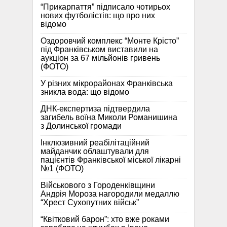
“Прикарпаття” підписало чотирьох
нових футболістів: що про них
відомо
Оздоровчий комплекс “Монте Крісто”
під Франківськом виставили на
аукціон за 67 мільйонів гривень
(ФОТО)
У різних мікрорайонах Франківська
зникла вода: що відомо
ДНК-експертиза підтвердила
загибель воїна Миколи Романишина
з Долинської громади
Інклюзивний реабілітаційний
майданчик облаштували для
пацієнтів Франківської міської лікарні
№1 (ФОТО)
Військового з Городенківщини
Андрія Мороза нагородили медаллю
“Хрест Сухопутних військ”
“Квітковий барон”: хто вже роками