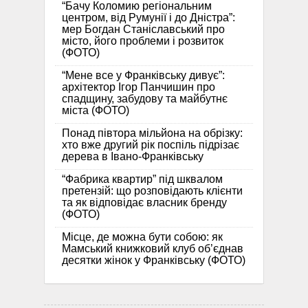
“Бачу Коломию регіональним
центром, від Румунії і до Дністра”:
мер Богдан Станіславський про
місто, його проблеми і розвиток
(ФОТО)
“Мене все у Франківську дивує”:
архітектор Ігор Панчишин про
спадщину, забудову та майбутнє
міста (ФОТО)
Понад півтора мільйона на обрізку:
хто вже другий рік поспіль підрізає
дерева в Івано-Франківську
“Фабрика квартир” під шквалом
претензій: що розповідають клієнти
та як відповідає власник бренду
(ФОТО)
Місце, де можна бути собою: як
Мамський книжковий клуб об’єднав
десятки жінок у Франківську (ФОТО)