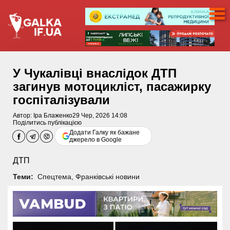
У Чукалівці внаслідок ДТП
загинув мотоцикліст, пасажирку
госпіталізували
Автор:
Іра Блаженко
29 Чер, 2026 14:08
Поділитись публікацією
Додати Галку як бажане
джерело в Google
ДТП
Теми:
Спецтема
,
Франківські новини