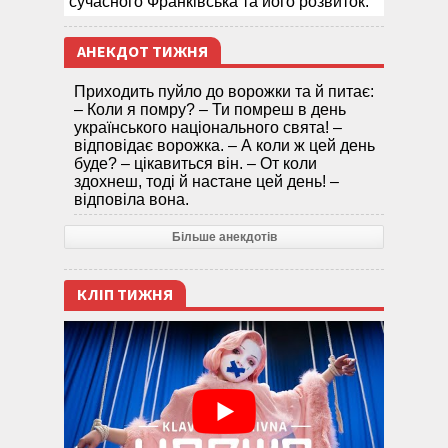
сучасного Франківська та його розвиток.
АНЕКДОТ ТИЖНЯ
Приходить пуйло до ворожки та й питає:
– Коли я помру? – Ти помреш в день
українського національного свята! –
відповідає ворожка. – А коли ж цей день
буде? – цікавиться він. – От коли
здохнеш, тоді й настане цей день! –
відповіла вона.
Більше анекдотів
КЛІП ТИЖНЯ