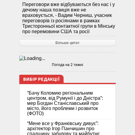
Переговори вже відбуваються без нас і у
дечому наша позиція вже не
враховується, - Вадим Черниш, учасник
переговорів із росіянами в рамках
Тристоронньої контактної групи в Мінську
про перемовини США та росії
Більше цитат
Погода на 2 тижні
ВИБІР РЕДАКЦІЇ
“Бачу Коломию регіональним
центром, від Румунії і до Дністра”:
мер Богдан Станіславський про
місто, його проблеми і розвиток
(ФОТО)
“Мене все у Франківську дивує”:
архітектор Ігор Панчишин про
спадщину, забудову та майбутнє