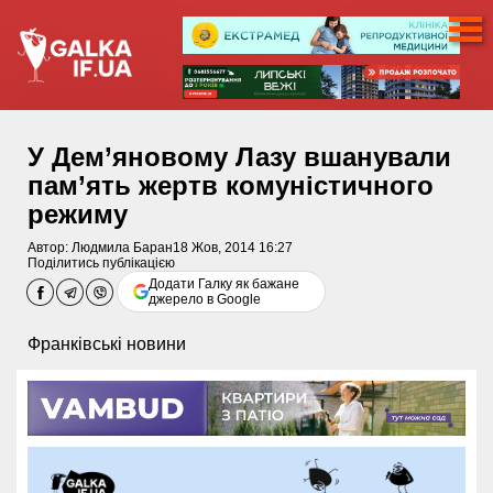
У Дем’яновому Лазу вшанували
пам’ять жертв комуністичного
режиму
Автор:
Людмила Баран
18 Жов, 2014 16:27
Поділитись публікацією
Додати Галку як бажане
джерело в Google
Франківські новини