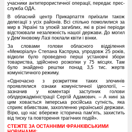
учасники антитерористичної операції, передає прес-
служба ОДА.
В обласний центр Прикарпаття приїхали також
делегації з усіх районів. Всі спільно помолилися за
мир в Україні та упокій загиблих, які в різні періоди
відстоювали незалежність нашої держави. До могил
у Дем’яновому Лазі поклали квіти і вінки.
За словами голови обласного відділення
«Меморіалу» Степана Каспрука, упродовж 25 років,
відколи було проведено перші установчі збори
товариства, здійснено розкопки у 75 місцях. Там
було знайдено рештки понад 3,5 тис. жертв
комуністичного режиму.
«Одночасно з розкриттям таких злочинів
проявлялися ознаки комуністичної ідеології, –
зазначив у коментарі заступник голови
облдержадміністрації Сергій Адамович. – А нині за
цим ховається імперська російська сутність, яка
сприяє вбивствам, захопленню української держави.
Вірю, що нас вбереже історична пам’ять, захистить
від тиску та повторення трагічних подій».
СТЕЖТЕ ЗА ОСТАННІМИ ФРАНКІВСЬКИМИ
НОВИНАМИ: