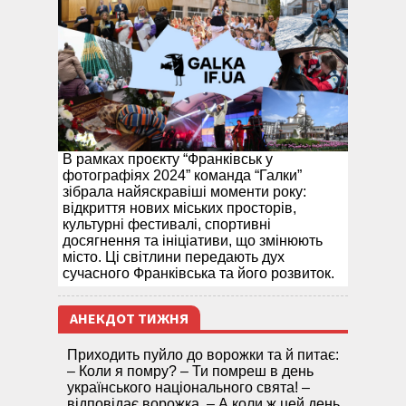
В рамках проєкту “Франківськ у
фотографіях 2024” команда “Галки”
зібрала найяскравіші моменти року:
відкриття нових міських просторів,
культурні фестивалі, спортивні
досягнення та ініціативи, що змінюють
місто. Ці світлини передають дух
сучасного Франківська та його розвиток.
АНЕКДОТ ТИЖНЯ
Приходить пуйло до ворожки та й питає:
– Коли я помру? – Ти помреш в день
українського національного свята! –
відповідає ворожка. – А коли ж цей день