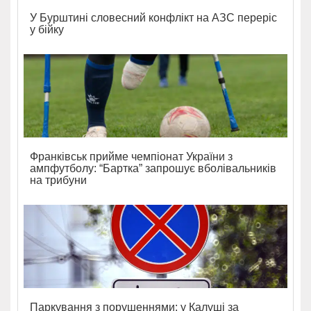
У Бурштині словесний конфлікт на АЗС переріс
у бійку
Франківськ прийме чемпіонат України з
ампфутболу: “Бартка” запрошує вболівальників
на трибуни
Паркування з порушеннями: у Калуші за