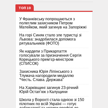
ТОП 10
У Франківську попрощаються з
полеглим захисником Петром
Матейком, який загинув на Запоріжжі
На горі Синяк стало зле туристці зі
Львова: знадобилася допомога
рятувальників (ФОТО)
Як нардепи з Прикарпаття
голосували за призначення Сергія
Корецького прем’єр-міністром
(СПИСОК)
Захисника Юрія Ліпінського з
Тлумача нагородили медаллю
“Честь. Слава. Держава”
На Харківщині загинув 23-річний
Юрій Остап’юк з Калущини
Школа у Ворохті стала однією зі 150
пілотних по всій Україні — готує
лабораторії та чотири профілі до