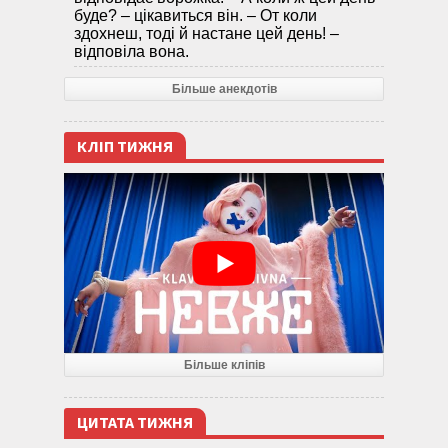
буде? – цікавиться він. – От коли
здохнеш, тоді й настане цей день! –
відповіла вона.
Більше анекдотів
КЛІП ТИЖНЯ
Більше кліпів
ЦИТАТА ТИЖНЯ