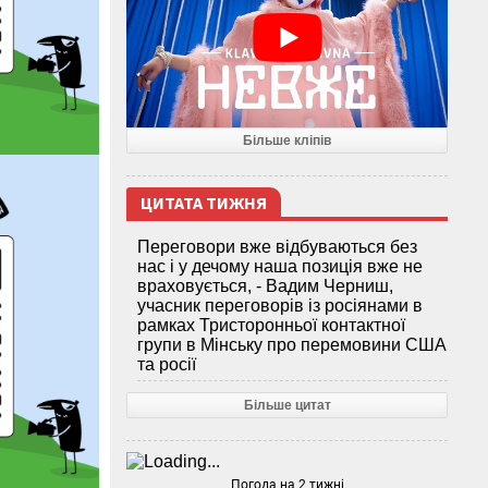
Більше кліпів
ЦИТАТА ТИЖНЯ
Переговори вже відбуваються без
нас і у дечому наша позиція вже не
враховується, - Вадим Черниш,
учасник переговорів із росіянами в
рамках Тристоронньої контактної
групи в Мінську про перемовини США
та росії
Більше цитат
Погода на 2 тижні