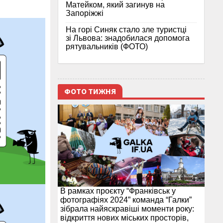
Матейком, який загинув на
Запоріжжі
На горі Синяк стало зле туристці
зі Львова: знадобилася допомога
рятувальників (ФОТО)
ФОТО ТИЖНЯ
В рамках проєкту “Франківськ у
фотографіях 2024” команда “Галки”
зібрала найяскравіші моменти року:
відкриття нових міських просторів,