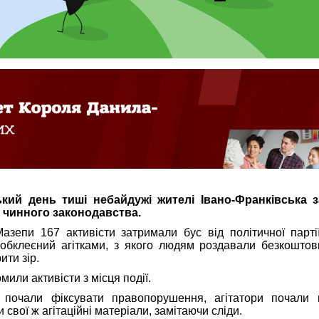
ький день тиші небайдужі жителі Івано-Франківська 
 чинного законодавства.
азепи 167 активісти затримали бус від політичної парті
 обклеєний агітками, з якого людям роздавали безкоштов
ти зір.
мили активісти з місця події.
и почали фіксувати правопорушення, агітатори почали 
свої ж агітаційні матеріали, замітаючи сліди.