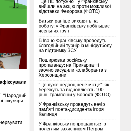
"Це НЕ потужно": у Франківську
вийшли на акцію проти можливої
відставки Федорова (ФОТО)
Батьки раніше виходять на
роботу: у Франківську побільшає
ясельних груп
В Івано-Франківську проведуть
благодійний турнір із мініфутболу
на підтримку ЗСУ
Поширював російську
пропаганду: на Прикарпатті
заочно засудили колаборанта з
Херсонщини
зафіксували
"Це дуже недооцінене місце": як
бережуть та відновлюють 100-
річні трампліни у Ворохті (ФОТО)
ї “Народний
ні окуляри і
У Франківську проведуть вечір
пам’яті поета-дисидента Ігоря
Калинця
нервувати і
У Франківську попрощаються з
полеглим захисником Петром