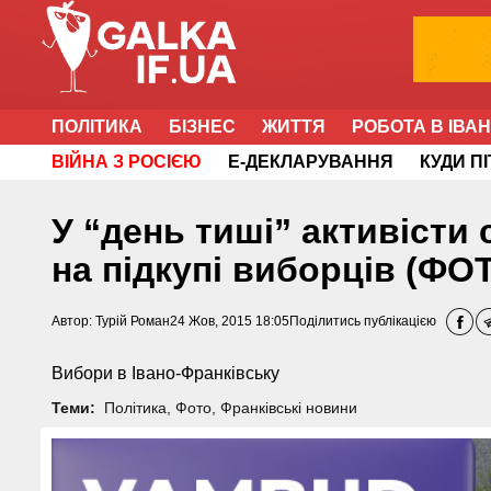
ПОЛІТИКА
БІЗНЕС
ЖИТТЯ
РОБОТА В ІВА
ВІЙНА З РОСІЄЮ
Е-ДЕКЛАРУВАННЯ
КУДИ П
У “день тиші” активісти
на підкупі виборців (ФО
Автор:
Турій Роман
24 Жов, 2015 18:05
Поділитись публікацією
Вибори в Івано-Франківську
Теми:
Політика
,
Фото
,
Франківські новини