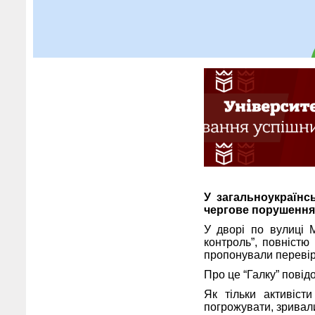
У загальноукраїнс
чергове порушення
У дворі по вулиці М
контроль”, повністю
пропонували перевіри
Про це “Галку” повідо
Як тільки активіст
погрожувати, зривали 