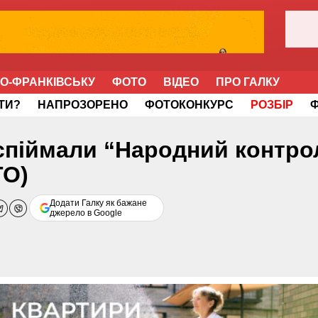
НО-ФРАНКІВСЬКУ
ФОТО
ВІДЕО
ПРО ГАЛКУ
ІТИ?
НАПРОЗОРЕНО
ФОТОКОНКУРС
РОЗБІР
 спіймали “Народний контро
ТО)
Додати Галку як бажане
джерело в Google