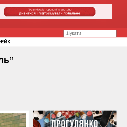
ФЕЙК
ль”