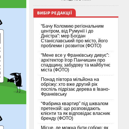
ВИБІР РЕДАКЦІЇ
“Бачу Коломию регіональним
центром, від Румунії і до
Дністра”: мер Богдан
Станіславський про місто, його
проблеми і розвиток (ФОТО)
“Мене все у Франківську дивує”:
архітектор Ігор Панчишин про
спадщину, забудову та майбутнє
міста (ФОТО)
Понад півтора мільйона на
обрізку: хто вже другий рік
поспіль підрізає дерева в Івано-
Франківську
“Фабрика квартир” під шквалом
претензій: що розповідають
клієнти та як відповідає власник
бренду (ФОТО)
Місце, де можна бути собою: як