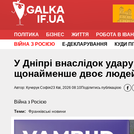
ПОЛІТИКА
БІЗНЕС
ЖИТТЯ
РОБОТА В ІВА
ВІЙНА З РОСІЄЮ
Е-ДЕКЛАРУВАННЯ
КУДИ П
У Дніпрі внаслідок удар
щонайменше двоє людей
Автор:
Кучерук Софія
23 Кві, 2026 08:10
Поділитись публікацією
Війна з Росією
Теми:
Франківські новини