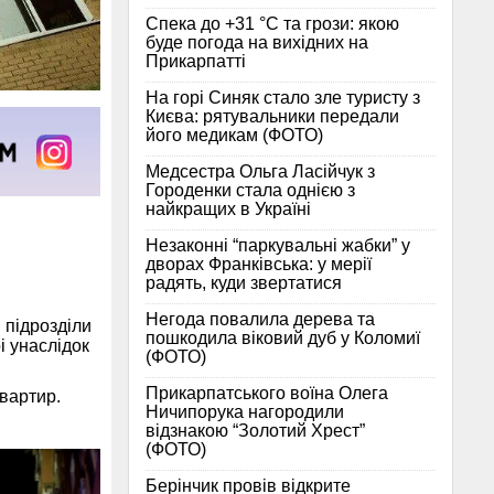
Спека до +31 °C та грози: якою
буде погода на вихідних на
Прикарпатті
На горі Синяк стало зле туристу з
Києва: рятувальники передали
його медикам (ФОТО)
Медсестра Ольга Ласійчук з
Городенки стала однією з
найкращих в Україні
Незаконні “паркувальні жабки” у
дворах Франківська: у мерії
радять, куди звертатися
Негода повалила дерева та
 підрозділи
пошкодила віковий дуб у Коломиї
і унаслідок
(ФОТО)
Прикарпатського воїна Олега
квартир.
Ничипорука нагородили
відзнакою “Золотий Хрест”
(ФОТО)
Берінчик провів відкрите