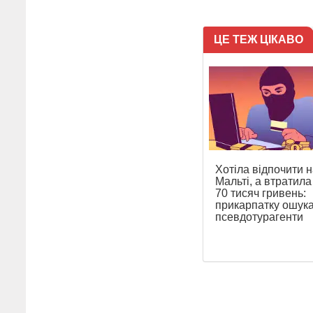
ЦЕ ТЕЖ ЦІКАВО
Хотіла відпочити н
Мальті, а втратил
70 тисяч гривень:
прикарпатку ошук
псевдотурагенти