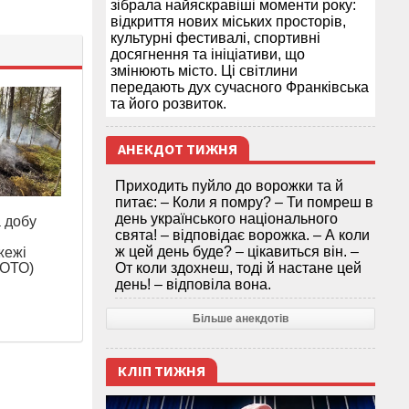
зібрала найяскравіші моменти року:
відкриття нових міських просторів,
культурні фестивалі, спортивні
досягнення та ініціативи, що
змінюють місто. Ці світлини
передають дух сучасного Франківська
та його розвиток.
АНЕКДОТ ТИЖНЯ
Приходить пуйло до ворожки та й
питає: – Коли я помру? – Ти помреш в
день українського національного
а добу
свята! – відповідає ворожка. – А коли
ж цей день буде? – цікавиться він. –
жежі
ФОТО)
От коли здохнеш, тоді й настане цей
день! – відповіла вона.
Більше анекдотів
КЛІП ТИЖНЯ