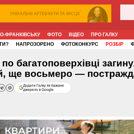
НО-ФРАНКІВСЬКУ
ФОТО
ВІДЕО
ПРО ГАЛКУ
ІТИ?
НАПРОЗОРЕНО
ФОТОКОНКУРС
РОЗБІР
у по багатоповерхівці загин
, ще восьмеро — постражд
Додати Галку як бажане
джерело в Google