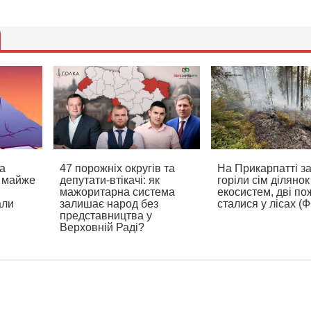
а
47 порожніх округів та
На Прикарпатті з
а майже
депутати-втікачі: як
горіли сім ділянок
мажоритарна система
екосистем, дві по
али
залишає народ без
сталися у лісах (
представництва у
Верховній Раді?