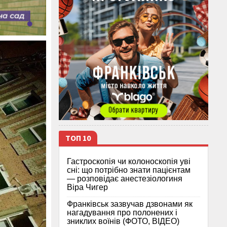
ТОП 10
Гастроскопія чи колоноскопія уві
сні: що потрібно знати пацієнтам
— розповідає анестезіологиня
Віра Чигер
Франківськ зазвучав дзвонами як
нагадування про полонених і
зниклих воїнів (ФОТО, ВІДЕО)