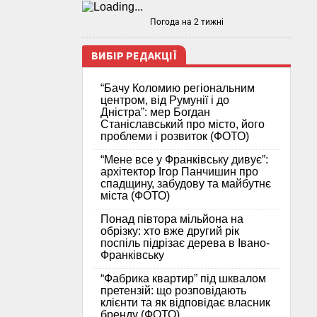
Погода на 2 тижні
ВИБІР РЕДАКЦІЇ
“Бачу Коломию регіональним
центром, від Румунії і до
Дністра”: мер Богдан
Станіславський про місто, його
проблеми і розвиток (ФОТО)
“Мене все у Франківську дивує”:
архітектор Ігор Панчишин про
спадщину, забудову та майбутнє
міста (ФОТО)
Понад півтора мільйона на
обрізку: хто вже другий рік
поспіль підрізає дерева в Івано-
Франківську
“Фабрика квартир” під шквалом
претензій: що розповідають
клієнти та як відповідає власник
бренду (ФОТО)