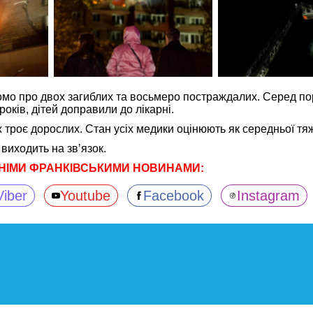
омо про двох загиблих та восьмеро постраждалих. Серед п
 років, дітей доправили до лікарні.
ж троє дорослих. Стан усіх медики оцінюють як середньої тяж
виходить на звʼязок.
НІМИ ФРАНКІВСЬКИМИ НОВИНАМИ:
Viber
Youtube
Facebook
Instagram