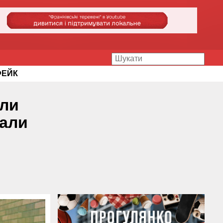
ФЕЙК
ули
али