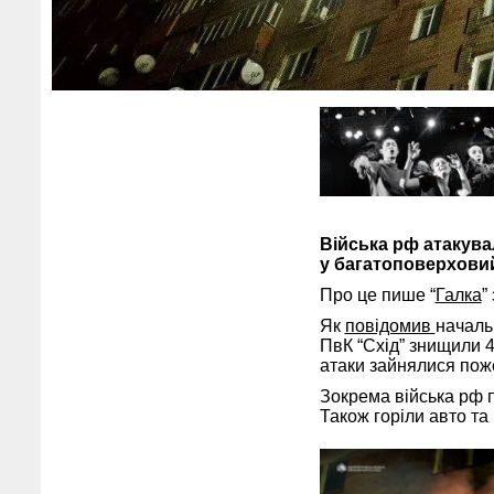
Війська рф атакувал
у багатоповерхови
Про це пише “
Галка
”
Як
повідомив
началь
ПвК “Схід” знищили 4
атаки зайнялися пож
Зокрема війська рф п
Також горіли авто та