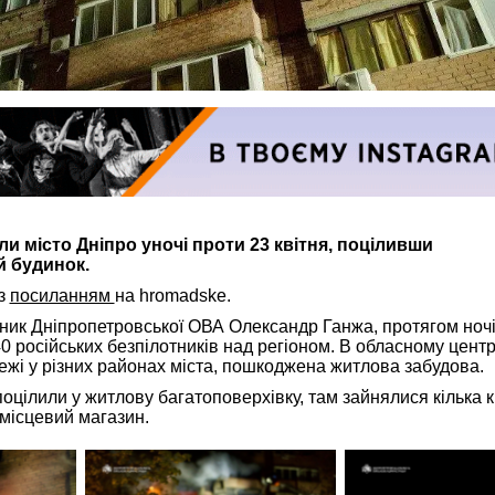
и місто Дніпро уночі проти 23 квітня, поціливши
й будинок.
 з
посиланням
на hromadske.
ник Дніпропетровської ОВА Олександр Ганжа, протягом ночі
0 російських безпілотників над регіоном. В обласному центр
ежі у різних районах міста, пошкоджена житлова забудова.
оцілили у житлову багатоповерхівку, там зайнялися кілька 
 місцевий магазин.