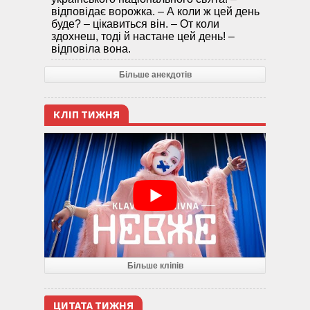
відповідає ворожка. – А коли ж цей день
буде? – цікавиться він. – От коли
здохнеш, тоді й настане цей день! –
відповіла вона.
Більше анекдотів
КЛІП ТИЖНЯ
Більше кліпів
ЦИТАТА ТИЖНЯ