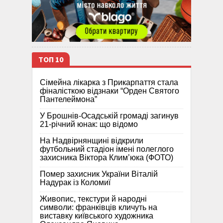
ТОП 10
Сімейна лікарка з Прикарпаття стала
фіналісткою відзнаки “Орден Святого
Пантелеймона”
У Брошнів-Осадській громаді загинув
21-річний юнак: що відомо
На Надвірнянщині відкрили
футбольний стадіон імені полеглого
захисника Віктора Клим’юка (ФОТО)
Помер захисник України Віталій
Надурак із Коломиї
Живопис, текстури й народні
символи: франківців кличуть на
виставку київського художника