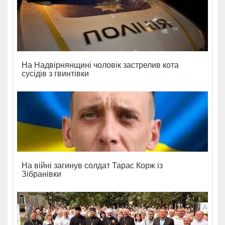
На Надвірнянщині чоловік застрелив кота
сусідів з гвинтівки
На війні загинув солдат Тарас Корж із
Зібранівки