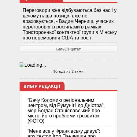
Переговори вже відбуваються без нас і у
дечому наша позиція вже не
враховується, - Вадим Черниш, учасник
переговорів із росіянами в рамках
Тристоронньої контактної групи в Мінську
про перемовини США та росії
Більше цитат
Погода на 2 тижні
ВИБІР РЕДАКЦІЇ
“Бачу Коломию регіональним
центром, від Румунії і до Дністра”:
мер Богдан Станіславський про
місто, його проблеми і розвиток
(ФОТО)
“Мене все у Франківську дивує”:
архітектор Ігор Панчишин про