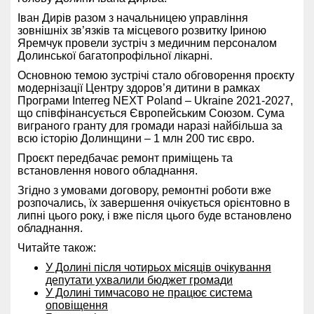
Іван Дирів разом з начальницею управління
зовнішніх зв’язків та місцевого розвитку Іриною
Яремчук провели зустріч з медичним персоналом
Долинської багатопрофільної лікарні.
Основною темою зустрічі стало обговорення проєкту
модернізації Центру здоров’я дитини в рамках
Програми Interreg NEXT Poland – Ukraine 2021-2027,
що співфінансується Європейським Союзом. Сума
виграного гранту для громади наразі найбільша за
всю історію Долинщини – 1 млн 200 тис євро.
Проєкт передбачає ремонт приміщень та
встановлення нового обладнання.
Згідно з умовами договору, ремонтні роботи вже
розпочались, їх завершення очікується орієнтовно в
липні цього року, і вже після цього буде встановлено
обладнання.
Читайте також:
У Долині після чотирьох місяців очікування
депутати ухвалили бюджет громади
У Долині тимчасово не працює система
оповіщення