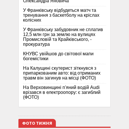
Олександра Яновича
У Франківську відбудеться матч та
тренування з баскетболу на кріслах
колісних
У Франківську забудовник не сплатив
12,5 млн грн за землю на вулицях
Промисловій та Крайківського, -
прокуратура
КНУВС увійшов до світової мапи
богемістики
На Калущині скутерист зіткнувся з
припаркованим авто: від отриманих
травм він загинув на місці (ФОТО)
На Верховинщині п'яний водій Audi
врізався в електроопору: є загиблий
(ФОТО)
ФОТО ТИЖНЯ