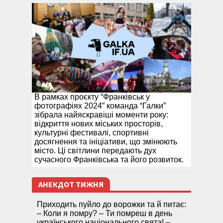
В рамках проєкту “Франківськ у
фотографіях 2024” команда “Галки”
зібрала найяскравіші моменти року:
відкриття нових міських просторів,
культурні фестивалі, спортивні
досягнення та ініціативи, що змінюють
місто. Ці світлини передають дух
сучасного Франківська та його розвиток.
АНЕКДОТ ТИЖНЯ
Приходить пуйло до ворожки та й питає:
– Коли я помру? – Ти помреш в день
українського національного свята! –