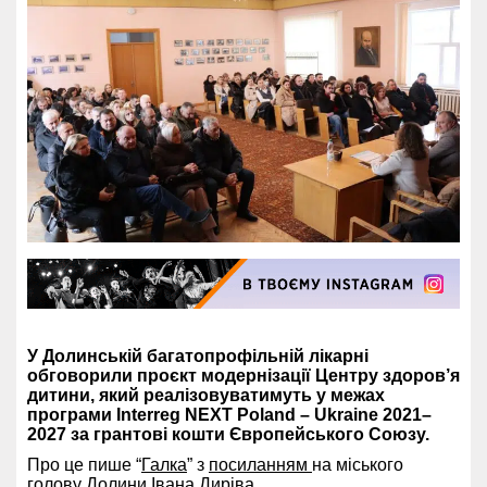
У Долинській багатопрофільній лікарні
обговорили проєкт модернізації Центру здоров’я
дитини, який реалізовуватимуть у межах
програми Interreg NEXT Poland – Ukraine 2021–
2027 за грантові кошти Європейського Союзу.
Про це пише “
Галка
” з
посиланням
на міського
голову Долини Івана Диріва.