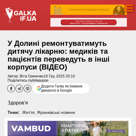
У Долині ремонтуватимуть
дитячу лікарню: медиків та
пацієнтів переведуть в інші
корпуси (ВІДЕО)
Автор:
Віта Гринечко
16 Гру, 2025 20:10
Поділитись публікацією
Додати Галку як бажане
джерело в Google
Здоров'я
Теми:
Життя
,
Франківські новини