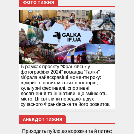
ФОТО ТИЖНЯ
В рамках проєкту “Франківськ у
фотографіях 2024” команда “Галки”
зібрала найяскравіші моменти року:
відкриття нових міських просторів,
культурні фестивалі, спортивні
досягнення та ініціативи, що змінюють
місто. Ці світлини передають дух
сучасного Франківська та його розвиток.
АНЕКДОТ ТИЖНЯ
Приходить пуйло до ворожки та й питає: