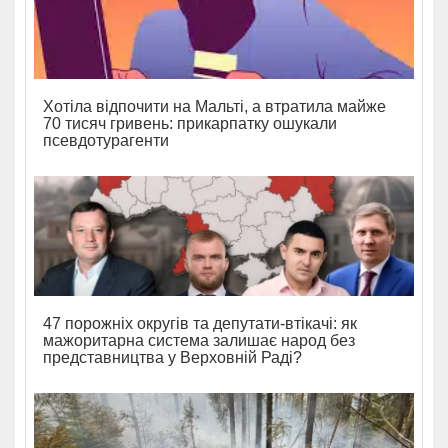
Хотіла відпочити на Мальті, а втратила майже
70 тисяч гривень: прикарпатку ошукали
псевдотурагенти
47 порожніх округів та депутати-втікачі: як
мажоритарна система залишає народ без
представництва у Верховній Раді?