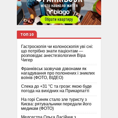
ТОП 10
Гастроскопія чи колоноскопія уві сні:
що потрібно знати пацієнтам —
розповідає анестезіологиня Віра
Чигер
Франківськ зазвучав дзвонами як
нагадування про полонених і зниклих
воїнів (ФОТО, ВІДЕО)
Спека до +31 °C та грози: якою буде
погода на вихідних на Прикарпатті
На горі Синяк стало зле туристу з
Києва: рятувальники передали його
медикам (ФОТО)
Медсестра Ольга Ласійчук з