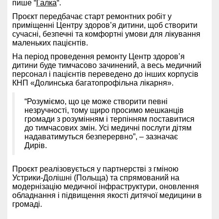
пише “
Галка
“.
Проєкт передбачає старт ремонтних робіт у
приміщенні Центру здоров’я дитини, щоб створити
сучасні, безпечні та комфортні умови для лікування
маленьких пацієнтів.
На період проведення ремонту Центр здоров’я
дитини буде тимчасово зачинений, а весь медичний
персонал і пацієнтів переведено до інших корпусів
КНП «Долинська багатопрофільна лікарня».
“Розуміємо, що це може створити певні
незручності, тому щиро просимо мешканців
громади з розумінням і терпінням поставитися
до тимчасових змін. Усі медичні послуги дітям
надаватимуться безперервно”, – зазначає
Дирів.
Проєкт реалізовується у партнерстві з гміною
Устрики-Долішні (Польща) та спрямований на
модернізацію медичної інфраструктури, оновлення
обладнання і підвищення якості дитячої медицини в
громаді.