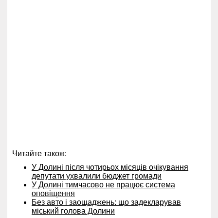
Читайте також:
У Долині після чотирьох місяців очікування
депутати ухвалили бюджет громади
У Долині тимчасово не працює система
оповіщення
Без авто і заощаджень: що задекларував
міський голова Долини