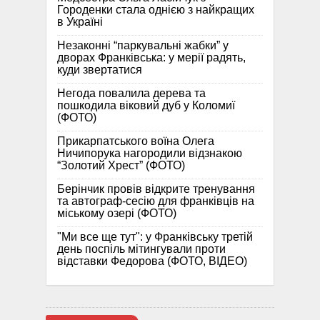
Городенки стала однією з найкращих
в Україні
Незаконні “паркувальні жабки” у
дворах Франківська: у мерії радять,
куди звертатися
Негода повалила дерева та
пошкодила віковий дуб у Коломиї
(ФОТО)
Прикарпатського воїна Олега
Ничипорука нагородили відзнакою
“Золотий Хрест” (ФОТО)
Берінчик провів відкрите тренування
та автограф-сесію для франківців на
міському озері (ФОТО)
"Ми все ще тут": у Франківську третій
день поспіль мітингували проти
відставки Федорова (ФОТО, ВІДЕО)