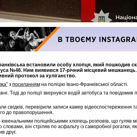
ранківська встановили особу хлопця, який пошкодив с
са №46. Ним виявився 17-річний місцевий мешканець. 
ивний протокол за хуліганство.
лка”
з
посиланням
на поліцію Івано-Франківської області.
вні. Тоді до поліції звернувся водій автобуса та повідомив 
ли свідків, перевірили записи камер відеоспостереження т
го до правопорушення.
 з ювенальними поліцейськими хлопець розповів, що гуляв м
о словами, він стріляв по асфальту із саморобної рогатки, як
в друг.