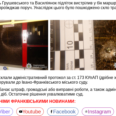
 Грушевського та Василіянок підліток вистрілив у бік марш
проїжджав поруч. Унаслідок цього було пошкоджено скло тр
клали адміністративний протокол за ст. 173 КУпАП (дрібне х
рували до Івано-Франківського міського суду.
бачає штраф, громадські або виправні роботи, а також адмі
 діб. Остаточне рішення ухвалюватиме суд.
НІМИ ФРАНКІВСЬКИМИ НОВИНАМИ:
Viber
Youtube
Facebook
Instagram