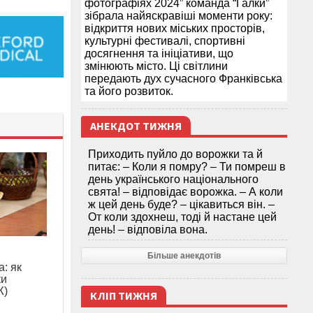
фотографіях 2024” команда “Галки”
зібрала найяскравіші моменти року:
відкриття нових міських просторів,
культурні фестивалі, спортивні
досягнення та ініціативи, що
змінюють місто. Ці світлини
передають дух сучасного Франківська
та його розвиток.
АНЕКДОТ ТИЖНЯ
Приходить пуйло до ворожки та й
питає: – Коли я помру? – Ти помреш в
день українського національного
свята! – відповідає ворожка. – А коли
ж цей день буде? – цікавиться він. –
От коли здохнеш, тоді й настане цей
день! – відповіла вона.
Більше анекдотів
: як
ки
Ж)
КЛІП ТИЖНЯ