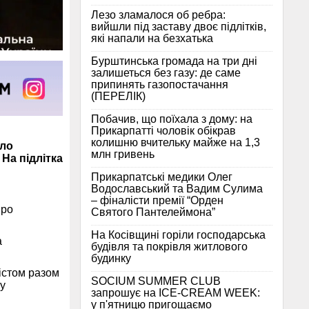
Лезо зламалося об ребра:
вийшли під заставу двоє підлітків,
які напали на безхатька
Бурштинська громада на три дні
залишеться без газу: де саме
припинять газопостачання
(ПЕРЕЛІК)
Побачив, що поїхала з дому: на
Прикарпатті чоловік обікрав
колишню вчительку майже на 1,3
кло
млн гривень
На підлітка
Прикарпатські медики Олег
Водославський та Вадим Сулима
– фіналісти премії “Орден
про
Святого Пантелеймона”
На Косівщині горіли господарська
а
будівля та покрівля житлового
будинку
істом разом
SOCIUM SUMMER CLUB
у
запрошує на ICE-CREAM WEEK:
у п'ятницю пригощаємо