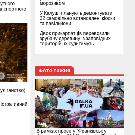
морозивом
рутного
анспортного
У Калуші планують демонтувати
32 самовільно встановлені кіоски
та павільйони
Двоє прикарпатців перевозили
зрубану деревину із заповідних
територій: їх судитимуть
ФОТО ТИЖНЯ
уліганство).
ністративний
В рамках проєкту “Франківськ у