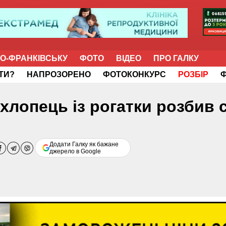
НО-ФРАНКІВСЬКУ
ФОТО
ВІДЕО
ПРО ГАЛКУ
ІТИ?
НАПРОЗОРЕНО
ФОТОКОНКУРС
РОЗБІР
 хлопець із рогатки розбив 
Додати Галку як бажане
джерело в Google