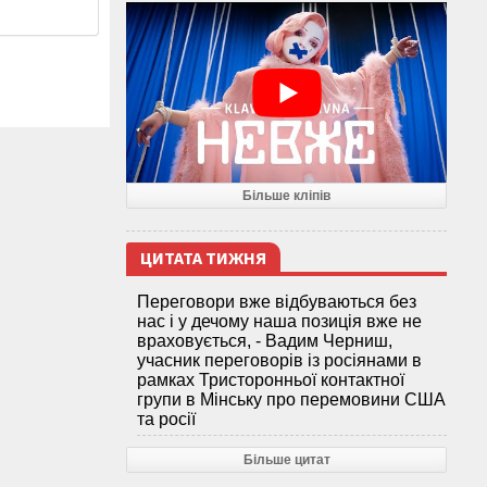
Більше кліпів
ЦИТАТА ТИЖНЯ
Переговори вже відбуваються без
нас і у дечому наша позиція вже не
враховується, - Вадим Черниш,
учасник переговорів із росіянами в
рамках Тристоронньої контактної
групи в Мінську про перемовини США
та росії
Більше цитат