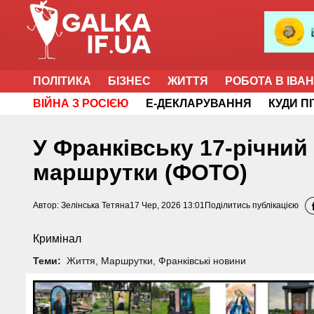
ПОЛІТИКА
БІЗНЕС
ЖИТТЯ
РОБОТА В ІВА
ВІЙНА З РОСІЄЮ
Е-ДЕКЛАРУВАННЯ
КУДИ П
У Франківську 17-річний
маршрутки (ФОТО)
Автор:
Зелінська Тетяна
17 Чер, 2026 13:01
Поділитись публікацією
Кримінал
Теми:
Життя
,
Маршрутки
,
Франківські новини