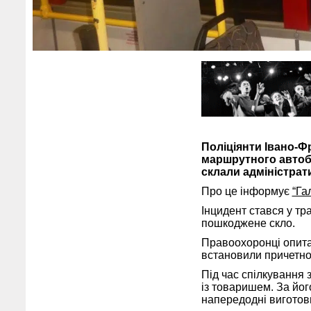
Поліціянти Івано-Ф
маршрутного автобу
склали адміністрат
Про це інформує
“Га
Інцидент стався у тра
пошкоджене скло.
Правоохоронці опита
встановили причетно
Під час спілкування
із товаришем. За йог
напередодні виготови