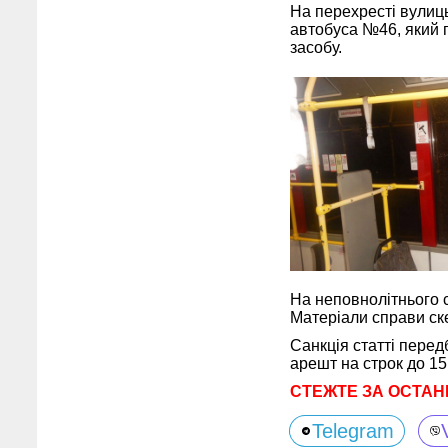
На перехресті вулиць
автобуса №46, який 
засобу.
На неповнолітнього с
Матеріали справи ске
Санкція статті перед
арешт на строк до 15
СТЕЖТЕ ЗА ОСТАН
Telegram