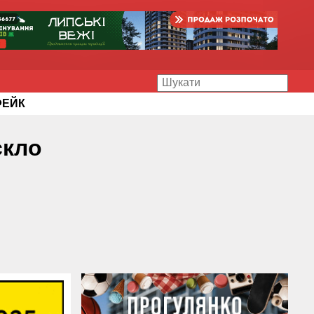
ФЕЙК
скло