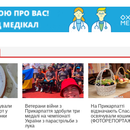
ували
Ветерани війни з
На Прикарпатті
рт у
Прикарпаття здобули три
відзначають Спаса
нки
медалі на чемпіонаті
освячували коши
України з парастрільби з
(ФОТОРЕПОРТА
лука