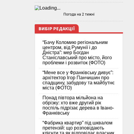
Погода на 2 тижні
ВИБІР РЕДАКЦІЇ
“Бачу Коломию регіональним
центром, від Румунії і до
Дністра”: мер Богдан
Станіславський про місто, його
проблеми і розвиток (ФОТО)
“Мене все у Франківську дивує”:
архітектор Ігор Панчишин про
спадщину, забудову та майбутнє
міста (ФОТО)
Понад півтора мільйона на
обрізку: хто вже другий рік
поспіль підрізає дерева в Івано-
Франківську
“Фабрика квартир” під шквалом
претензій: що розповідають
клієнти та як відповідає власник