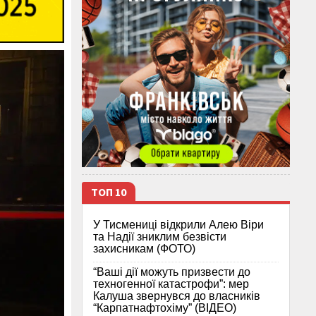
ТОП 10
У Тисмениці відкрили Алею Віри
та Надії зниклим безвісти
захисникам (ФОТО)
“Ваші дії можуть призвести до
техногенної катастрофи”: мер
Калуша звернувся до власників
“Карпатнафтохіму” (ВІДЕО)